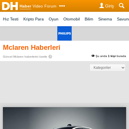
Giriş
Haber
Video
Forum
Hız Testi
Kripto Para
Oyun
Otomobil
Bilim
Sinema
Savu
Mclaren Haberleri
Şu anda
1 kişi
burada
Güncel Mclaren haberlerini özetle
?