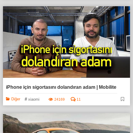
iPhone için sigortasını dolandıran adam | Mobilite
#
Diğer
xiaomi
24169
11