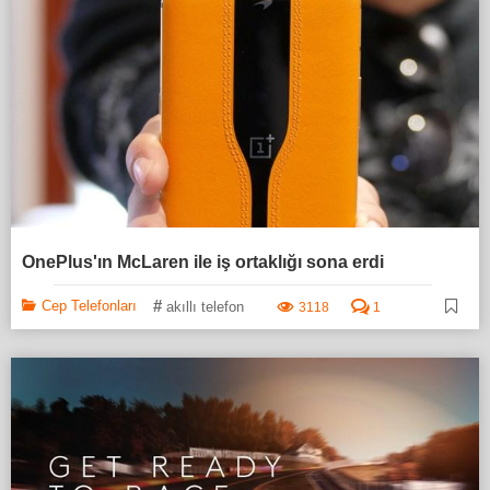
OnePlus'ın McLaren ile iş ortaklığı sona erdi
#
Cep Telefonları
akıllı telefon
3118
1