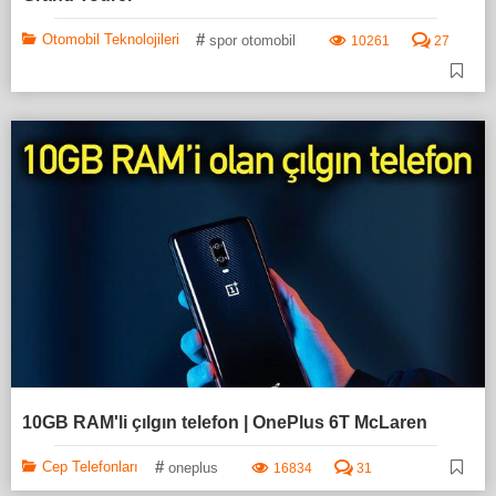
#
Otomobil Teknolojileri
spor otomobil
10261
27
10GB RAM'li çılgın telefon | OnePlus 6T McLaren
#
Cep Telefonları
oneplus
16834
31