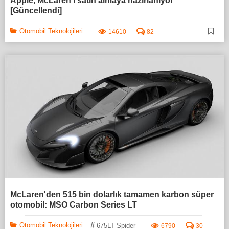
Apple, McLaren’i satın almaya hazırlanıyor
[Güncellendi]
Otomobil Teknolojileri
14610
82
McLaren'den 515 bin dolarlık tamamen karbon süper
otomobil: MSO Carbon Series LT
#
Otomobil Teknolojileri
675LT Spider
6790
30