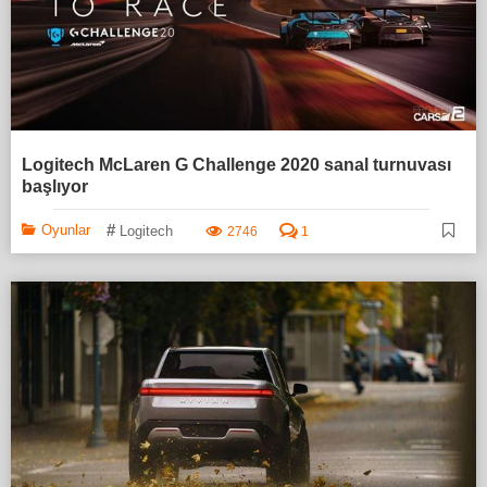
Logitech McLaren G Challenge 2020 sanal turnuvası
başlıyor
#
Oyunlar
Logitech
2746
1