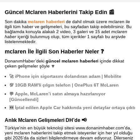
Güncel Mclaren Haberlerini Takip Edin 📰
Son dakika
mclaren haberleri
de dahil olmak üzere mclaren ile
ilgili tüm haber ve gelişmeleri, bu sayfadan takip edebilirsiniz. Bu
bağlamda konuyla alakalı 2 video, 3 galeri ve 15 adet
mclaren
haber
içeriği bulunmuş olup, tüm içerikler 1 sayfalı bu arşivde
listelenmektedir.
mclaren İle İlgili Son Haberler Neler ❓
DonanımHaber’deki
güncel mclaren haberleri
içinde dikkat
çeken gelişmeler şöyle 🔽
🚀
iPhone için sigortasını dolandıran adam | Mobilite
💯
10GB RAM'li çılgın telefon | OnePlus 6T McLaren
💬
Apple, McLaren’i satın almaya hazırlanıyor
[Güncellendi]
🆕
İptal edilen Apple Car hakkında yeni detaylar ortaya çıktı
Anlık Mclaren Gelişmeleri DH’de 📢
Türkiye'nin en büyük teknoloji sitesi www.donanimhaber.com'da,
yeni mclaren haberlerini takip etmek isteyenler için her yıl olduğu
gibi 2026’da da sizleri bilgilendirmeye devam ediyoruz. Dilerseniz