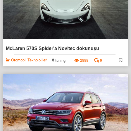
McLaren 570S Spider'a Novitec dokunuşu
#
Otomobil Teknolojileri
tuning
2888
9