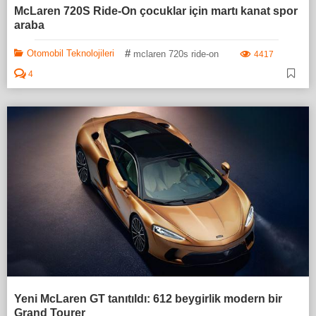
McLaren 720S Ride-On çocuklar için martı kanat spor
araba
#
Otomobil Teknolojileri
mclaren 720s ride-on
4417
4
Yeni McLaren GT tanıtıldı: 612 beygirlik modern bir
Grand Tourer