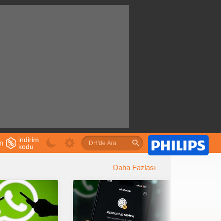
indirim
im
kodu
u
Daha Fazlası