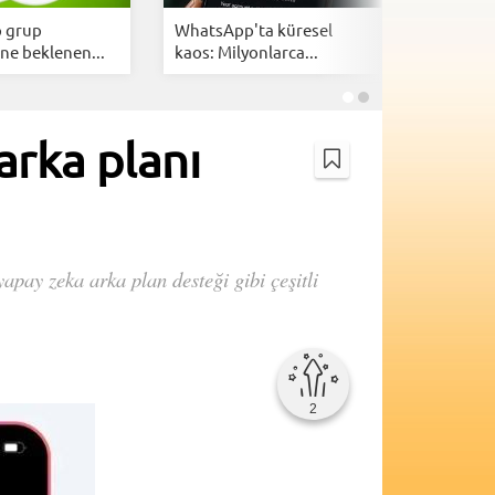
 grup
WhatsApp'ta küresel
Google E
ne beklenen...
kaos: Milyonlarca...
Banana 2 
rka planı
pay zeka arka plan desteği gibi çeşitli
2