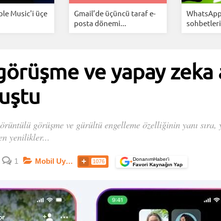
ple Music'i üçe
Gmail’de üçüncü taraf e-
WhatsApp
posta dönemi...
sohbetleri
örüşme ve yapay zeka a
vuştu
ntülü görüşme ve gürültü engelleme özelliğinin yanı sıra, ya
n yenilikler...
DonanımHaber’i
1
Mobil Uygulamalar
1076
+
Favori Kaynağın Yap