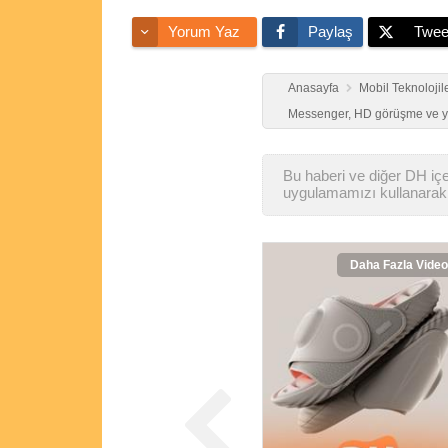
Yorum Yaz
Paylaş
Twee
Anasayfa
Mobil Teknolojil
Messenger, HD görüşme ve y
Bu haberi ve diğer DH içer
uygulamamızı kullanarak 
Daha Fazla Video