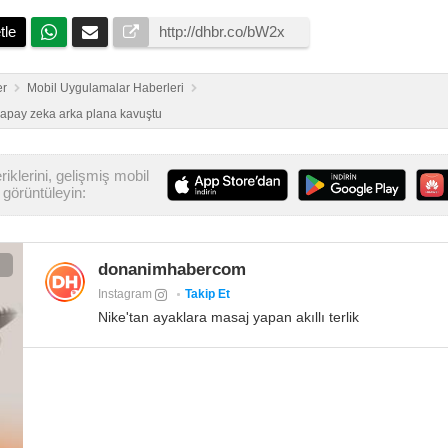
tle
er
Mobil Uygulamalar Haberleri
apay zeka arka plana kavuştu
iklerini, gelişmiş mobil
görüntüleyin:
donanimhabercom
Instagram
Takip Et
Nike'tan ayaklara masaj yapan akıllı terlik