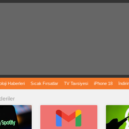
loji
Haberleri
Sıcak
Fırsatlar
TV
Tavsiyesi
iPhone
18
İndir
deriler
Önerileri
Türkiye
Araba
Fiyatları
Yapay
Zeka
Şarj
İstasyon
rı
Vizyondaki
Filmler
Bitcoin
Dizi
Önerileri
Telefon
Önerileri
agram
Dondurma
İnstagram
Çöktü
Mü