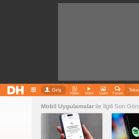
Giriş
Tekno
Haber
Video
Galeri
Forum
Mobil Uygulamalar
ile İlgili Son Gön
Film
Fiyatla
İnst