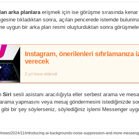
lan arka planlara
erişmek için ise görüşme sırasında kenar
gesine tıkladıktan sonra, açılan pencerede istemde bulunman
eme uygun bir arka plan resmi oluşturduktan sonra görüşmele
Instagram, önerilenleri sıfırlamanıza i
verecek
2 yıl önce eklendi
n
Siri
sesli asistanı aracılığıyla eller serbest arama ve mes
den arama yapmasını veya mesaj göndermesini istediğinizde s
 gibi bir şey söylerseniz, söylediğiniz işlemi Messenger uy
om/news/2024/11/introducing-ai-backgrounds-noise-suppression-and-more-messenge