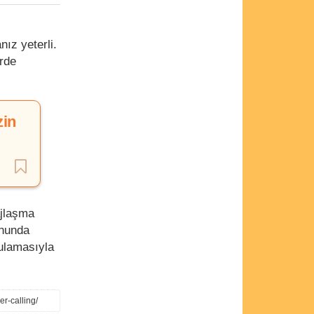
ız yeterli.
rde
zin
ajlaşma
onunda
gulamasıyla
r-calling/