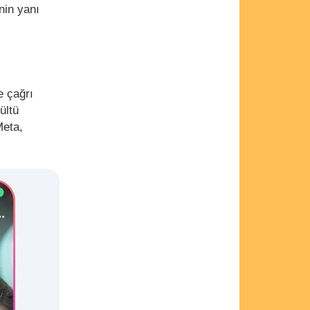
nin yanı
e çağrı
ültü
Meta,