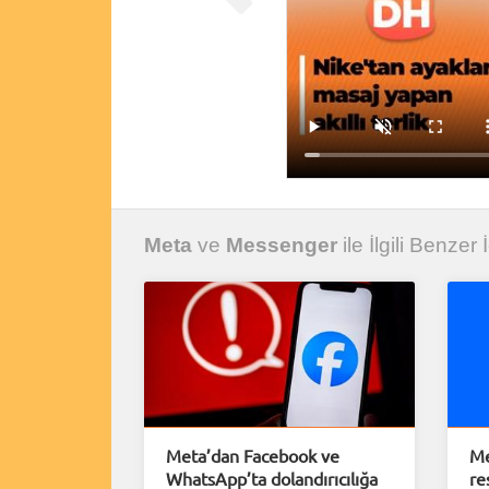
Meta
ve
Messenger
ile İlgili Benzer 
Meta’dan Facebook ve
Me
WhatsApp’ta dolandırıcılığa
re