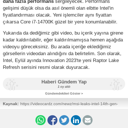
daha fazla performans
sergileyecek. Performans
gelişimi düşük olsa da asıl önemli olan elbtte Intel'in
fiyatlandırması olacak. Yeni işlemciler aynı fiyattan
çıkarsa Core i7-14700K güzel bir yere konumlanabilir.
Yukarıda da dediğimiz gibi video, bu içerik yayına girene
kadar kaldırılabilir, eğer kaldırılmamışsa hemen aşağıda
videoyu göreceksiniz. Bu arada içeriğe eklediğimiz
görsellerin videodan alındığını da belirtelim. Son olarak,
Intel, Eylül ayında Innovation 2023'te yeni Raptor Lake
Refresh serisini resmi olarak duyuracak.
Haberi Gündem Yap
1 oy aldı
Gündemdekileri Göster >
Kaynak:
https://videocardz.com/newz/msi-leaks-intel-14th-gen-
core-specs-confirms-its-3-faster-on-average-than-13th-
gen