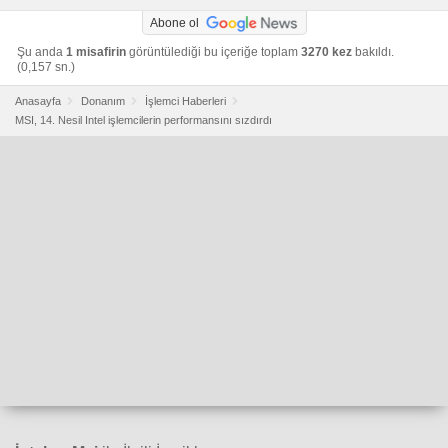
Abone ol
Şu anda
1 misafirin
görüntülediği bu içeriğe toplam
3270 kez
bakıldı.
(0,157 sn.)
Anasayfa
Donanım
İşlemci Haberleri
MSI, 14. Nesil Intel işlemcilerin performansını sızdırdı