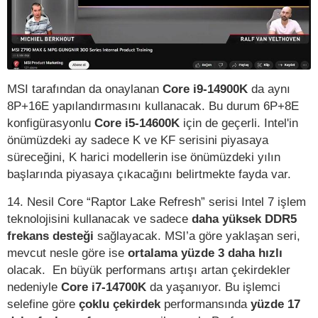
MSI tarafından da onaylanan
Core i9-14900K
da aynı
8P+16E yapılandırmasını kullanacak. Bu durum 6P+8E
konfigürasyonlu
Core i5-14600K
için de geçerli. Intel'in
önümüzdeki ay sadece K ve KF serisini piyasaya
süreceğini, K harici modellerin ise önümüzdeki yılın
başlarında piyasaya çıkacağını belirtmekte fayda var.
14. Nesil Core “Raptor Lake Refresh” serisi Intel 7 işlem
teknolojisini kullanacak ve sadece
daha yüksek DDR5
frekans desteği
sağlayacak. MSI’a göre yaklaşan seri,
mevcut nesle göre ise
ortalama yüzde 3 daha hızlı
olacak. En büyük performans artışı artan çekirdekler
nedeniyle
Core i7-14700K
da yaşanıyor. Bu işlemci
selefine göre
çoklu çekirdek
performansında
yüzde 17