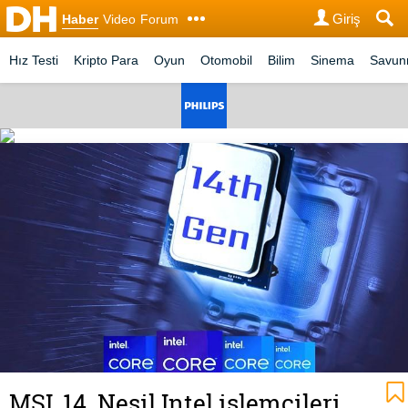
Giriş
Haber
Video
Forum
Hız Testi
Kripto Para
Oyun
Otomobil
Bilim
Sinema
Savu
MSI, 14. Nesil Intel işlemcileri