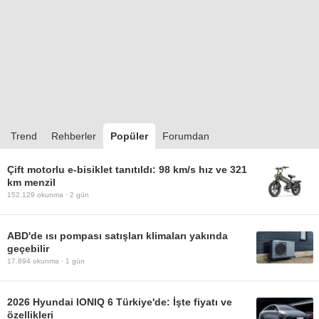
Trend
Rehberler
Popüler
Forumdan
Çift motorlu e-bisiklet tanıtıldı: 98 km/s hız ve 321
km menzil
152.129
okunma ·
2 gün
ABD'de ısı pompası satışları klimaları yakında
geçebilir
17.894
okunma ·
1 gün
2026 Hyundai IONIQ 6 Türkiye'de: İşte fiyatı ve
özellikleri