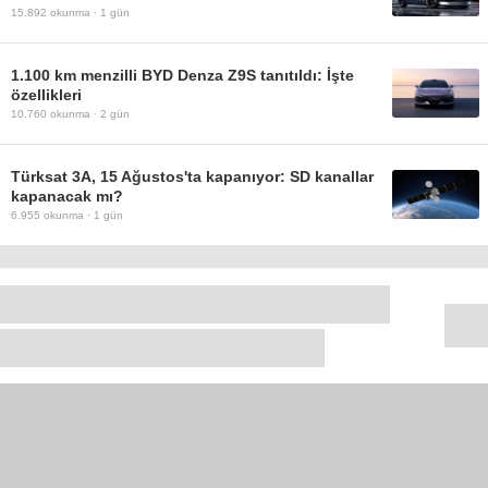
15.892
okunma ·
1 gün
1.100 km menzilli BYD Denza Z9S tanıtıldı: İşte
özellikleri
10.760
okunma ·
2 gün
Türksat 3A, 15 Ağustos'ta kapanıyor: SD kanallar
kapanacak mı?
6.955
okunma ·
1 gün