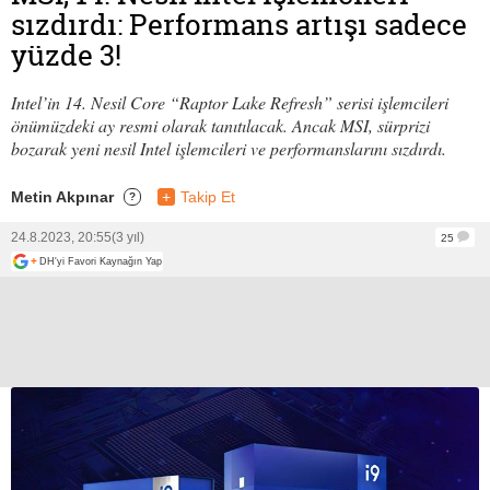
sızdırdı: Performans artışı sadece
yüzde 3!
Intel’in 14. Nesil Core “Raptor Lake Refresh” serisi işlemcileri
önümüzdeki ay resmi olarak tanıtılacak. Ancak MSI, sürprizi
bozarak yeni nesil Intel işlemcileri ve performanslarını sızdırdı.
Metin Akpınar
+
Takip Et
?
24.8.2023, 20:55
(3 yıl)
25
+
DH'yi Favori Kaynağın Yap