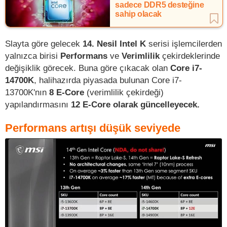
sadece DDR5 desteğine
sahip olacak
Slayta göre gelecek
14. Nesil Intel K
serisi işlemcilerden
yalnızca birisi
Performans
ve
Verimlilik
çekirdeklerinde
değişiklik görecek. Buna göre çıkacak olan
Core i7-
14700K
, halihazırda piyasada bulunan Core i7-
13700K'nın
8 E-Core
(verimlilik çekirdeği)
yapılandırmasını
12 E-Core olarak güncelleyecek.
Performans artışı düşük seviyede