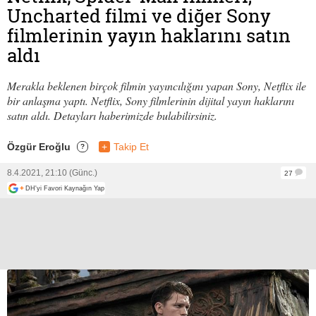
Uncharted filmi ve diğer Sony
filmlerinin yayın haklarını satın
aldı
Merakla beklenen birçok filmin yayıncılığını yapan Sony, Netflix ile
bir anlaşma yaptı. Netflix, Sony filmlerinin dijital yayın haklarını
satın aldı. Detayları haberimizde bulabilirsiniz.
Özgür Eroğlu
+
Takip Et
?
8.4.2021, 21:10 (Günc.)
27
+
DH'yi Favori Kaynağın Yap