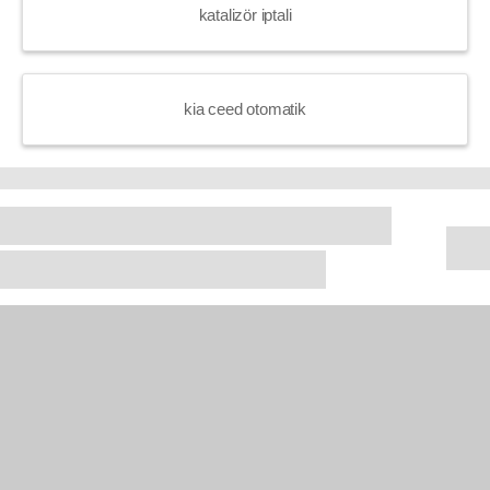
katalizör iptali
kia ceed otomatik