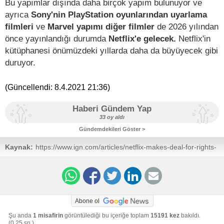
Bu yapımlar dışında daha birçok yapım bulunuyor ve
ayrıca
Sony'nin PlayStation oyunlarından uyarlama
filmleri
ve
Marvel yapımı diğer filmler
de 2026 yılından
önce yayınlandığı durumda
Netflix'e gelecek.
Netflix'in
kütüphanesi önümüzdeki yıllarda daha da büyüyecek gibi
duruyor.
(Güncellendi:
8.4.2021 21:36
)
Haberi Gündem Yap
33 oy aldı
Gündemdekileri Göster >
Kaynak:
https://www.ign.com/articles/netflix-makes-deal-for-rights-
to-sony-pictures-including-upcoming-spider-man-films
Abone ol
Şu anda
1 misafirin
görüntülediği bu içeriğe toplam
15191 kez
bakıldı.
(0,25 sn.)