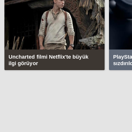
Uncharted filmi Netflix'te büyük
PlaySta
ilgi görüyor
sızdırıl