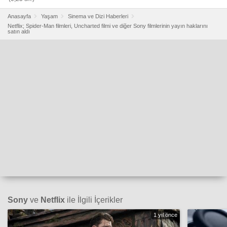
Anasayfa
Yaşam
Sinema ve Dizi Haberleri
Netflix; Spider-Man filmleri, Uncharted filmi ve diğer Sony filmlerinin yayın haklarını
satın aldı
Sony
ve
Netflix
ile İlgili İçerikler
1 yıl önce