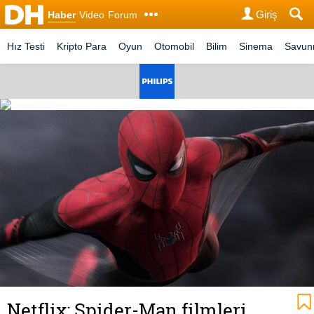
Giriş
Haber
Video
Forum
Hız Testi
Kripto Para
Oyun
Otomobil
Bilim
Sinema
Savu
Netflix; Spider-Man filmleri,