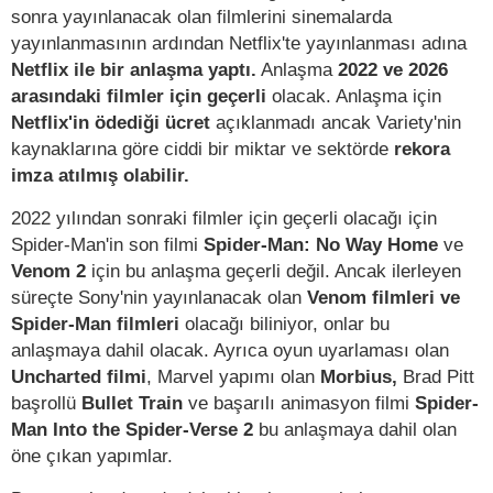
sonra yayınlanacak olan filmlerini sinemalarda
yayınlanmasının ardından Netflix'te yayınlanması adına
Netflix ile bir anlaşma yaptı.
Anlaşma
2022 ve 2026
arasındaki filmler için geçerli
olacak. Anlaşma için
Netflix'in ödediği ücret
açıklanmadı ancak Variety'nin
kaynaklarına göre ciddi bir miktar ve sektörde
rekora
imza atılmış olabilir.
2022 yılından sonraki filmler için geçerli olacağı için
Spider-Man'in son filmi
Spider-Man: No Way Home
ve
Venom 2
için bu anlaşma geçerli değil. Ancak ilerleyen
süreçte Sony'nin yayınlanacak olan
Venom filmleri ve
Spider-Man filmleri
olacağı biliniyor, onlar bu
anlaşmaya dahil olacak. Ayrıca oyun uyarlaması olan
Uncharted filmi
, Marvel yapımı olan
Morbius,
Brad Pitt
başrollü
Bullet Train
ve başarılı animasyon filmi
Spider-
Man Into the Spider-Verse 2
bu anlaşmaya dahil olan
öne çıkan yapımlar.