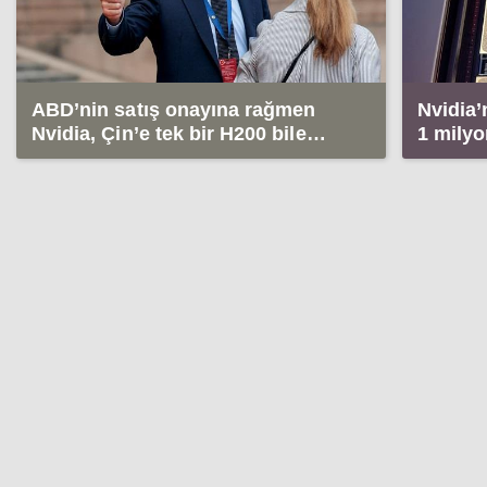
ABD’nin satış onayına rağmen
Nvidia’
Nvidia, Çin’e tek bir H200 bile
1 milyo
satamadı