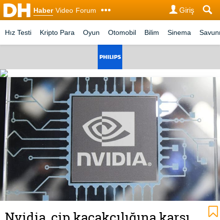
Giriş
Haber
Video
Forum
Hız Testi
Kripto Para
Oyun
Otomobil
Bilim
Sinema
Savu
Nvidia, çip kaçakçılığına karşı