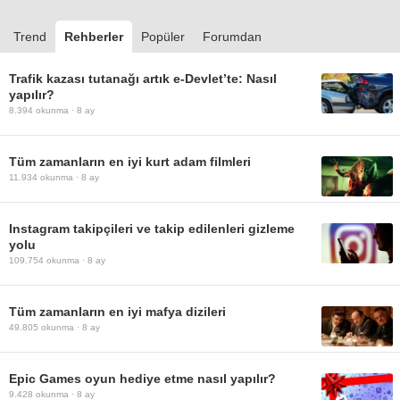
Trend
Rehberler
Popüler
Forumdan
Trafik kazası tutanağı artık e-Devlet’te: Nasıl
yapılır?
8.394
okunma ·
8 ay
Tüm zamanların en iyi kurt adam filmleri
11.934
okunma ·
8 ay
Instagram takipçileri ve takip edilenleri gizleme
yolu
109.754
okunma ·
8 ay
Tüm zamanların en iyi mafya dizileri
49.805
okunma ·
8 ay
Epic Games oyun hediye etme nasıl yapılır?
9.428
okunma ·
8 ay