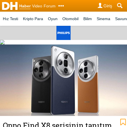
Giriş
Haber
Video
Forum
Hız Testi
Kripto Para
Oyun
Otomobil
Bilim
Sinema
Savu
Oppo Find X8 serisinin tanıtım