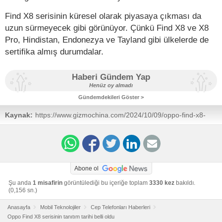
Find X8 serisinin küresel olarak piyasaya çıkması da
uzun sürmeyecek gibi görünüyor. Çünkü Find X8 ve X8
Pro, Hindistan, Endonezya ve Tayland gibi ülkelerde de
sertifika almış durumdalar.
Haberi Gündem Yap
Henüz oy almadı
Gündemdekileri Göster >
Kaynak:
https://www.gizmochina.com/2024/10/09/oppo-find-x8-
series-launch-date-china-dimensity-9400/
Abone ol
Şu anda
1 misafirin
görüntülediği bu içeriğe toplam
3330 kez
bakıldı.
(0,156 sn.)
Anasayfa
Mobil Teknolojiler
Cep Telefonları Haberleri
Oppo Find X8 serisinin tanıtım tarihi belli oldu