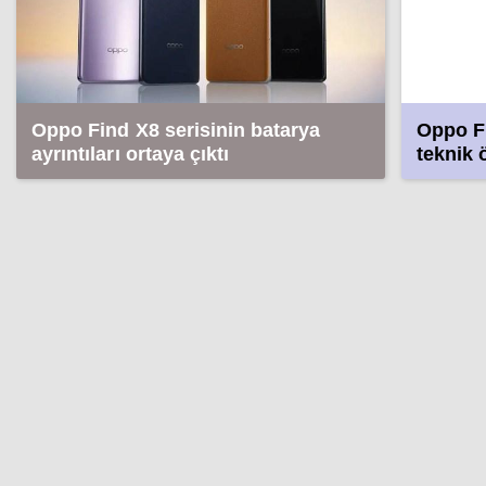
Oppo Find X8 serisinin batarya
Oppo Fi
ayrıntıları ortaya çıktı
teknik ö