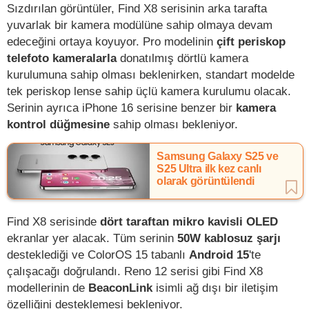
Sızdırılan görüntüler, Find X8 serisinin arka tarafta
yuvarlak bir kamera modülüne sahip olmaya devam
edeceğini ortaya koyuyor. Pro modelinin
çift periskop
telefoto kameralarla
donatılmış dörtlü kamera
kurulumuna sahip olması beklenirken, standart modelde
tek periskop lense sahip üçlü kamera kurulumu olacak.
Serinin ayrıca iPhone 16 serisine benzer bir
kamera
kontrol düğmesine
sahip olması bekleniyor.
Samsung Galaxy S25 ve
S25 Ultra ilk kez canlı
olarak görüntülendi
Find X8 serisinde
dört taraftan mikro kavisli OLED
ekranlar yer alacak. Tüm serinin
50W kablosuz şarjı
desteklediği ve ColorOS 15 tabanlı
Android 15
'te
çalışacağı doğrulandı. Reno 12 serisi gibi Find X8
modellerinin de
BeaconLink
isimli ağ dışı bir iletişim
özelliğini desteklemesi bekleniyor.