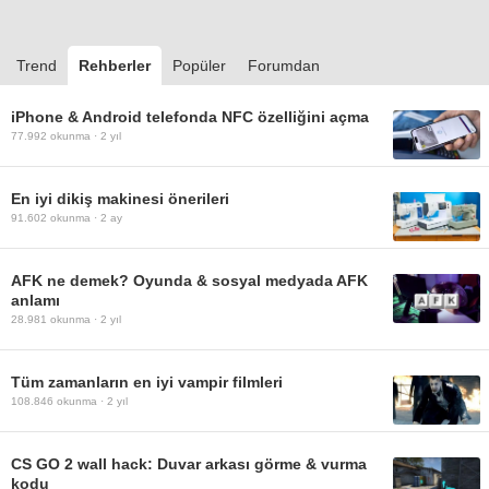
Trend
Rehberler
Popüler
Forumdan
iPhone & Android telefonda NFC özelliğini açma
77.992
okunma ·
2 yıl
En iyi dikiş makinesi önerileri
91.602
okunma ·
2 ay
AFK ne demek? Oyunda & sosyal medyada AFK
anlamı
28.981
okunma ·
2 yıl
Tüm zamanların en iyi vampir filmleri
108.846
okunma ·
2 yıl
CS GO 2 wall hack: Duvar arkası görme & vurma
kodu