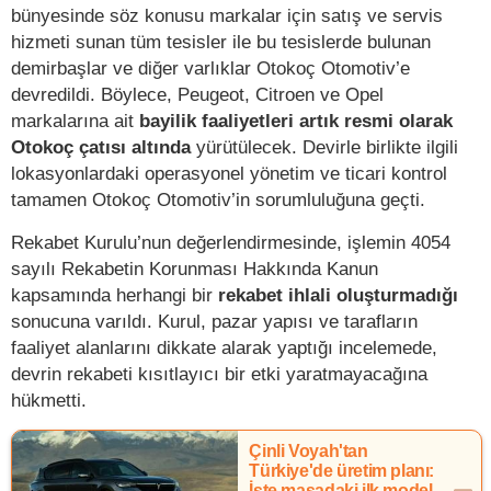
bünyesinde söz konusu markalar için satış ve servis
hizmeti sunan tüm tesisler ile bu tesislerde bulunan
demirbaşlar ve diğer varlıklar Otokoç Otomotiv’e
devredildi. Böylece, Peugeot, Citroen ve Opel
markalarına ait
bayilik faaliyetleri artık resmi olarak
Otokoç çatısı altında
yürütülecek. Devirle birlikte ilgili
lokasyonlardaki operasyonel yönetim ve ticari kontrol
tamamen Otokoç Otomotiv’in sorumluluğuna geçti.
Rekabet Kurulu’nun değerlendirmesinde, işlemin 4054
sayılı Rekabetin Korunması Hakkında Kanun
kapsamında herhangi bir
rekabet ihlali oluşturmadığı
sonucuna varıldı. Kurul, pazar yapısı ve tarafların
faaliyet alanlarını dikkate alarak yaptığı incelemede,
devrin rekabeti kısıtlayıcı bir etki yaratmayacağına
hükmetti.
Çinli Voyah'tan
Türkiye'de üretim planı:
İşte masadaki ilk model