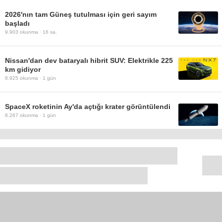
2026'nın tam Güneş tutulması için geri sayım
başladı
9.903
okunma ·
16 sa.
Nissan'dan dev bataryalı hibrit SUV: Elektrikle 225
km gidiyor
8.925
okunma ·
1 gün
SpaceX roketinin Ay'da açtığı krater görüntülendi
8.267
okunma ·
1 gün