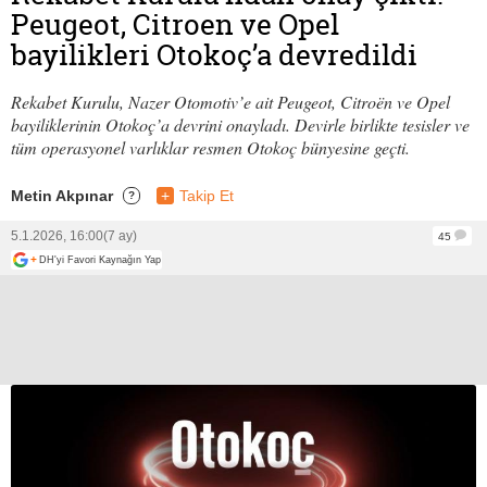
Peugeot, Citroen ve Opel
bayilikleri Otokoç’a devredildi
Rekabet Kurulu, Nazer Otomotiv’e ait Peugeot, Citroën ve Opel
bayiliklerinin Otokoç’a devrini onayladı. Devirle birlikte tesisler ve
tüm operasyonel varlıklar resmen Otokoç bünyesine geçti.
Metin Akpınar
+
Takip Et
?
5.1.2026, 16:00
(7 ay)
45
+
DH'yi Favori Kaynağın Yap