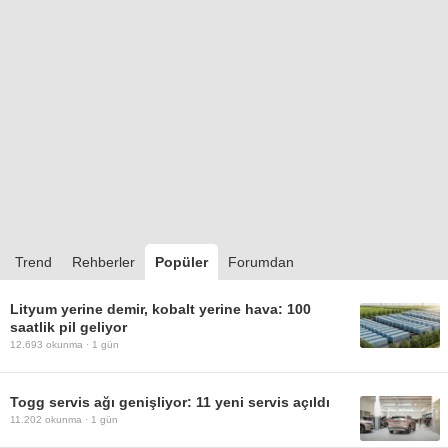
Trend
Rehberler
Popüler
Forumdan
Lityum yerine demir, kobalt yerine hava: 100
saatlik pil geliyor
12.693
okunma ·
1 gün
Togg servis ağı genişliyor: 11 yeni servis açıldı
11.202
okunma ·
1 gün