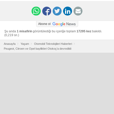
0eea-f011-93f4-0050568585c9
Abone ol
Şu anda
1 misafirin
görüntülediği bu içeriğe toplam
17295 kez
bakıldı.
(0,219 sn.)
Anasayfa
Yaşam
Otomobil Teknolojileri Haberleri
Peugeot, Citroen ve Opel bayilikleri Otokoç’a devredildi