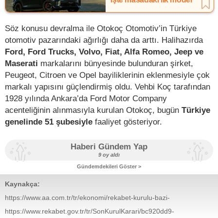
Söz konusu devralma ile Otokoç Otomotiv’in Türkiye
otomotiv pazarındaki ağırlığı daha da arttı. Halihazırda
Ford, Ford Trucks, Volvo, Fiat, Alfa Romeo, Jeep ve
Maserati
markalarını bünyesinde bulunduran şirket,
Peugeot, Citroen ve Opel bayiliklerinin eklenmesiyle çok
markalı yapısını güçlendirmiş oldu. Vehbi Koç tarafından
1928 yılında Ankara’da Ford Motor Company
acenteliğinin alınmasıyla kurulan Otokoç, bugün
Türkiye
genelinde 51 şubesiyle
faaliyet gösteriyor.
Haberi Gündem Yap
9 oy aldı
Gündemdekileri Göster >
Kaynakça:
https://www.aa.com.tr/tr/ekonomi/rekabet-kurulu-bazi-
devralma-basvurularini-karara-bagladi/3790001
https://www.rekabet.gov.tr/tr/SonKurulKarari/bc920dd9-