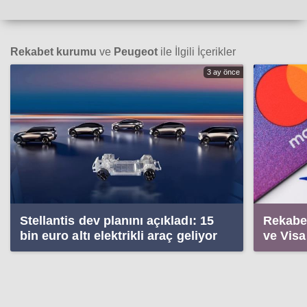
Rekabet kurumu
ve
Peugeot
ile İlgili İçerikler
3 ay önce
Stellantis dev planını açıkladı: 15
Rekabe
bin euro altı elektrikli araç geliyor
ve Visa
sonuçl