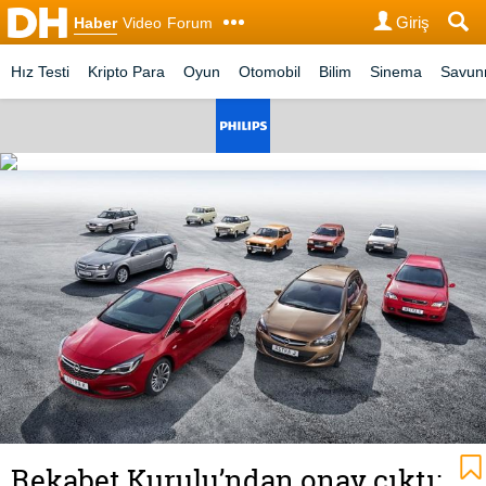
Giriş
Haber
Video
Forum
Hız Testi
Kripto Para
Oyun
Otomobil
Bilim
Sinema
Savu
Rekabet Kurulu’ndan onay çıktı: