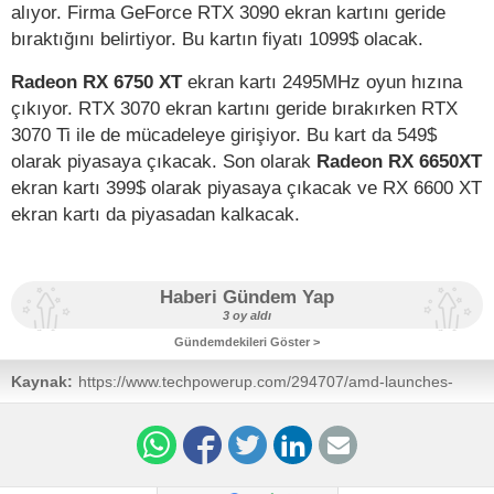
alıyor. Firma GeForce RTX 3090 ekran kartını geride
bıraktığını belirtiyor. Bu kartın fiyatı 1099$ olacak.
Radeon RX 6750 XT
ekran kartı 2495MHz oyun hızına
çıkıyor. RTX 3070 ekran kartını geride bırakırken RTX
3070 Ti ile de mücadeleye girişiyor. Bu kart da 549$
olarak piyasaya çıkacak. Son olarak
Radeon RX 6650XT
ekran kartı 399$ olarak piyasaya çıkacak ve RX 6600 XT
ekran kartı da piyasadan kalkacak.
Haberi Gündem Yap
3 oy aldı
Gündemdekileri Göster >
Kaynak:
https://www.techpowerup.com/294707/amd-launches-
radeon-rx-6950-xt-rx-6750-xt-and-rx-6650-xt-new-game-
bundle