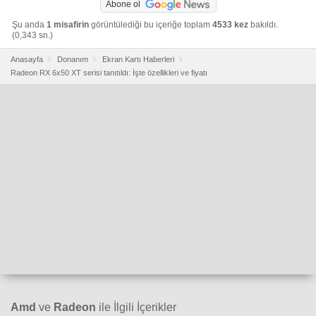
Abone ol
Şu anda
1 misafirin
görüntülediği bu içeriğe toplam
4533 kez
bakıldı.
(0,343 sn.)
Anasayfa
Donanım
Ekran Kartı Haberleri
Radeon RX 6x50 XT serisi tanıtıldı: İşte özellikleri ve fiyatı
Amd
ve
Radeon
ile İlgili İçerikler