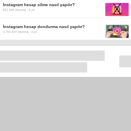
İnstagram hesap silme nasıl yapılır?
821.345
okunma ·
4 yıl
İnstagram hesap dondurma nasıl yapılır?
1.701.547
okunma ·
4 yıl