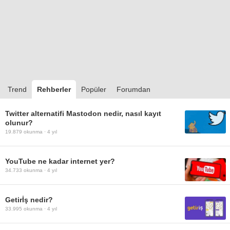
Trend
Rehberler
Popüler
Forumdan
Twitter alternatifi Mastodon nedir, nasıl kayıt
olunur?
19.879
okunma ·
4 yıl
YouTube ne kadar internet yer?
34.733
okunma ·
4 yıl
Getirİş nedir?
33.995
okunma ·
4 yıl