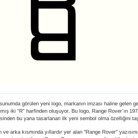
r sunumda görülen yeni logo, markanın imzası haline gelen g
nmış iki “R” harfinden oluşuyor. Bu logo, Range Rover’ın 1970
inden bu yana tasarlanan ilk yeni sembol olma özelliğini taş
n ve arka kısmında yıllardır yer alan "Range Rover" yazısını