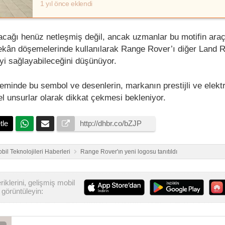
1 yıl önce eklendi
lacağı henüz netleşmiş değil, ancak uzmanlar bu motifin araç
mekân döşemelerinde kullanılarak Range Rover’ı diğer Land 
yi sağlayabileceğini düşünüyor.
minde bu sembol ve desenlerin, markanın prestijli ve elektri
el unsurlar olarak dikkat çekmesi bekleniyor.
tle
bil Teknolojileri Haberleri
Range Rover'ın yeni logosu tanıtıldı
iklerini, gelişmiş mobil
görüntüleyin: