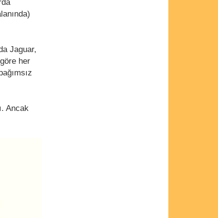
rda
alanında)
da Jaguar,
 göre her
 bağımsız
ı. Ancak