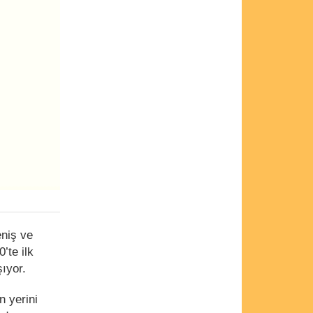
eniş ve
’te ilk
ıyor.
n yerini