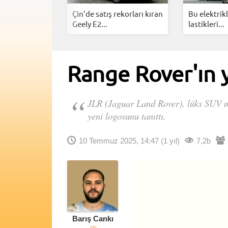
celleme krizi:
Çin’de satış rekorları kıran
Bu elektrikl
..
Geely E2...
lastikleri...
Range Rover'ın y
JLR (Jaguar Land Rover), lüks SUV ma
yeni logosunu tanıttı.
10 Temmuz 2025, 14:47
(1 yıl)
7,2b
Barış Cankı