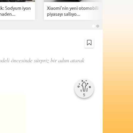
lk: Sodyum iyon
Xiaomi'nin yeni otomobili
Togg içi
maden...
piyasayı sallıyo...
özel 1 mi
odeli öncesinde sürpriz bir adım atarak
5