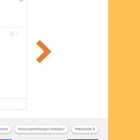
1
yorum
tesla supercharger noktaları
freelander 8