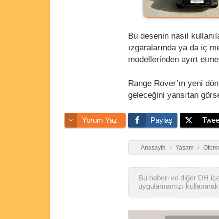
Bu desenin nasıl kullanı
ızgaralarında ya da iç 
modellerinden ayırt etme
Range Rover’ın yeni döne
geleceğini yansıtan görs
Yorum Yaz
Paylaş
Twee
Anasayfa
Yaşam
Otomo
Bu haberi ve diğer DH içer
uygulamamızı kullanarak 