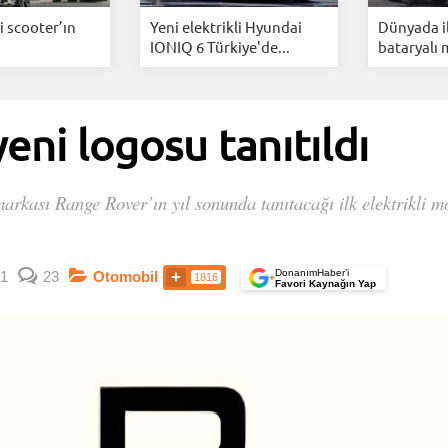
i scooter’ın
Yeni elektrikli Hyundai
Dünyada i
IONIQ 6 Türkiye'de...
bataryalı 
eni logosu tanıtıldı
rkası Range Rover’ın yıl sonunda tanıtacağı ilk elektrikli m
DonanımHaber’i
1
23
Otomobil
1816
+
Favori Kaynağın Yap