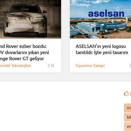
nd Rover ezber bozdu:
ASELSAN'ın yeni logosu
V duvarlarını yıkan yeni
tanıtıldı: İşte yeni tasarım
nge Rover GT geliyor
mobil Teknolojileri
2 hf.
Savunma Sanayi
3
m
b
e