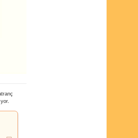
atranç
ıyor.