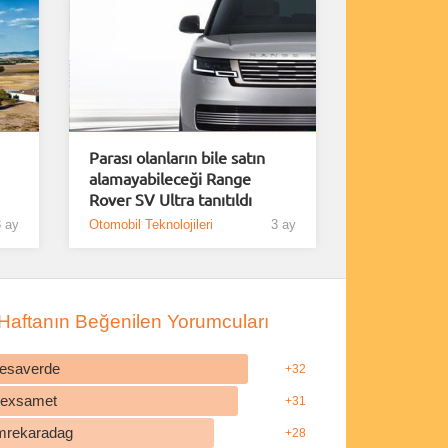
Parası olanların bile satın
alamayabileceği Range
Rover SV Ultra tanıtıldı
 ay
Otomobil Teknolojileri
3 ay
Haftanın Beğenilen Yorumcuları
esaverde
+32
ilexsamet
+31
mrekaradag
+28