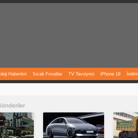
loji
Haberleri
Sıcak
Fırsatlar
TV
Tavsiyesi
iPhone
18
İndir
Önerileri
Türkiye
Araba
Fiyatları
Yapay
Zeka
Şarj
İstasyon
 Gönderiler
rı
Vizyondaki
Filmler
Bitcoin
Dizi
Önerileri
Telefon
Önerileri
agram
Dondurma
İnstagram
Çöktü
Mü