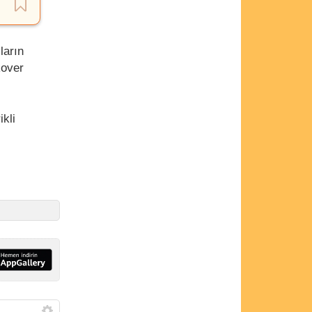
ların
Rover
kli