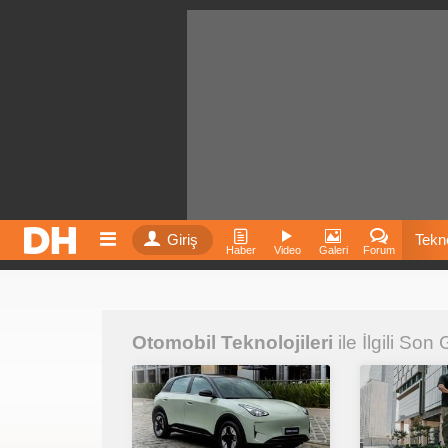
Giriş
Tekno
Haber
Video
Galeri
Forum
Film
Otomobil Teknolojileri
ile İlgili Son
Fiyatla
İnst