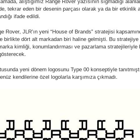
lamada, alıştığımız Range Rover yazısının sığmadığı alanla
nde, tekrar eden bir desenin parçası olarak ya da bir etkinlik 
ndığı ifade edildi.
e Rover, JLR’ın yeni “House of Brands” stratejisi kapsamın
 birlikte dört alt markadan biri haline gelmişti. Bu stratejiye
 marka kimliği, konumlandırması ve pazarlama stratejileriyle
 gösterecek.
ultusunda yeni dönem logosunu Type 00 konseptiyle tanıtmışt
nüz kendilerine özel logolarla karşımıza çıkmadı.