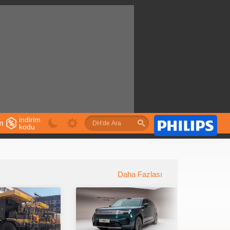
indirim
im
kodu
u
Daha Fazlası