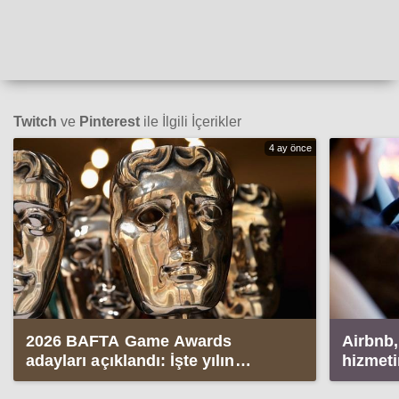
Twitch
ve
Pinterest
ile İlgili İçerikler
4 ay önce
2026 BAFTA Game Awards
Airbnb,
adayları açıklandı: İşte yılın
hizmet
oyunları