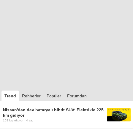
Trend
Rehberler
Popüler
Forumdan
Nissan'dan dev bataryalı hibrit SUV: Elektrikle 225
km gidiyor
103
kişi okuyor ·
4 sa.