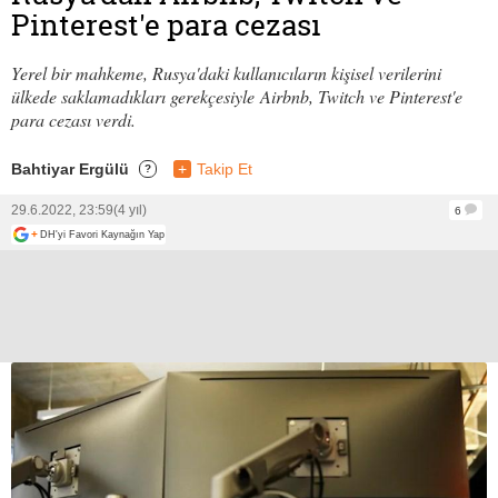
Pinterest'e para cezası
Yerel bir mahkeme, Rusya'daki kullanıcıların kişisel verilerini
ülkede saklamadıkları gerekçesiyle Airbnb, Twitch ve Pinterest'e
para cezası verdi.
Bahtiyar Ergülü
+
Takip Et
?
29.6.2022, 23:59
(4 yıl)
6
+
DH'yi Favori Kaynağın Yap