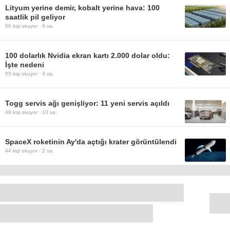
Lityum yerine demir, kobalt yerine hava: 100
saatlik pil geliyor
56
kişi okuyor ·
6 sa.
100 dolarlık Nvidia ekran kartı 2.000 dolar oldu:
İşte nedeni
55
kişi okuyor ·
3 sa.
Togg servis ağı genişliyor: 11 yeni servis açıldı
48
kişi okuyor ·
10 sa.
SpaceX roketinin Ay'da açtığı krater görüntülendi
44
kişi okuyor ·
2 sa.