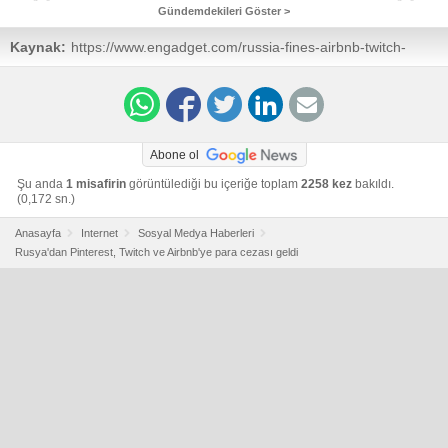
Gündemdekileri Göster >
Kaynak:
https://www.engadget.com/russia-fines-airbnb-twitch-
pinterest-local-data-155936863.html
Abone ol
Şu anda
1 misafirin
görüntülediği bu içeriğe toplam
2258 kez
bakıldı.
(0,172 sn.)
Anasayfa
Internet
Sosyal Medya Haberleri
Rusya'dan Pinterest, Twitch ve Airbnb'ye para cezası geldi