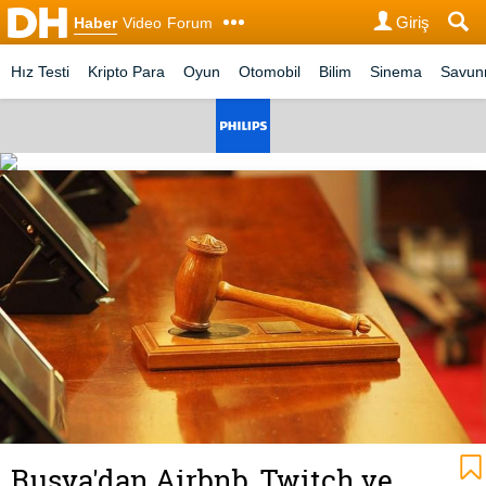
Giriş
Haber
Video
Forum
Hız Testi
Kripto Para
Oyun
Otomobil
Bilim
Sinema
Savu
Rusya'dan Airbnb, Twitch ve