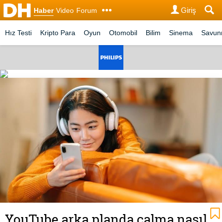
Giriş
Haber
Video
Forum
Hız Testi
Kripto Para
Oyun
Otomobil
Bilim
Sinema
Savu
YouTube arka planda çalma nasıl