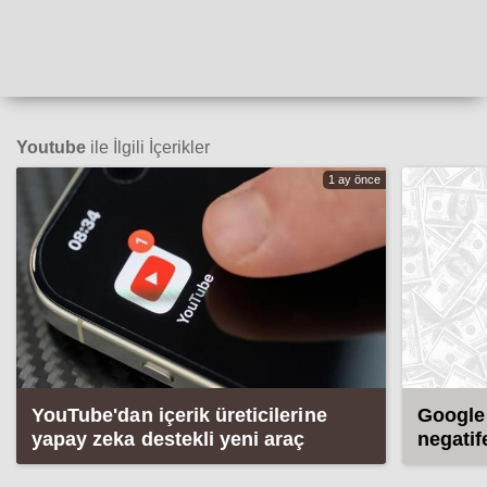
Youtube
ile İlgili İçerikler
1 ay önce
YouTube'dan içerik üreticilerine
Google 
yapay zeka destekli yeni araç
negati