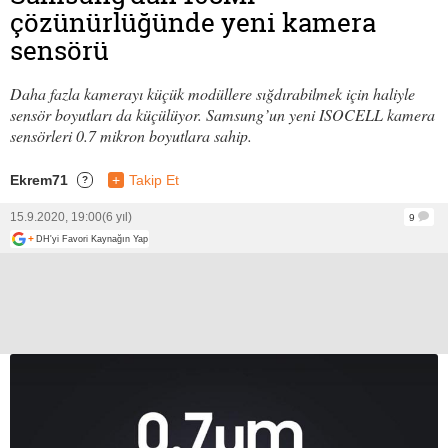
çözünürlüğünde yeni kamera
sensörü
Daha fazla kamerayı küçük modüllere sığdırabilmek için haliyle
sensör boyutları da küçülüyor. Samsung’un yeni ISOCELL kamera
sensörleri 0.7 mikron boyutlara sahip.
Ekrem71
+
Takip Et
?
15.9.2020, 19:00
(6 yıl)
9
+
DH'yi Favori Kaynağın Yap