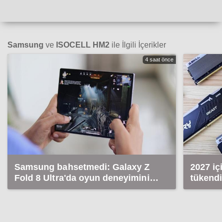
Samsung
ve
ISOCELL HM2
ile İlgili İçerikler
4 saat önce
Samsung bahsetmedi: Galaxy Z
2027 i
Fold 8 Ultra'da oyun deneyimini
tükendi
etkileyecek detay!