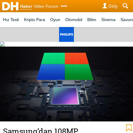
Giriş
Haber
Video
Forum
Hız Testi
Kripto Para
Oyun
Otomobil
Bilim
Sinema
Savu
Samsung’dan 108MP