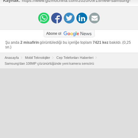
Kaynak:
https://www.gizmochina.com/2020/09/15/new-samsung-
isocell-image-sensors/
Abone ol
Şu anda
2 misafirin
görüntülediği bu içeriğe toplam
7421 kez
bakıldı. (0,25
sn.)
Anasayfa
Mobil Teknolojiler
Cep Telefonları Haberleri
Samsung’dan 108MP çözünürlüğünde yeni kamera sensörü