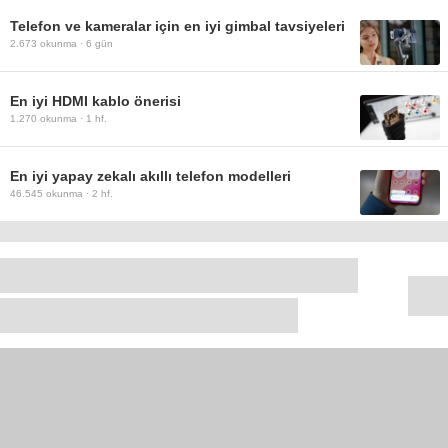
Telefon ve kameralar için en iyi gimbal tavsiyeleri
2.673
okunma ·
6 gün
En iyi HDMI kablo önerisi
1.270
okunma ·
1 hf.
En iyi yapay zekalı akıllı telefon modelleri
46.545
okunma ·
2 hf.