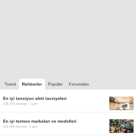
Trend
Rehberler
Popüler
Forumdan
En iyi tansiyon aleti tavsiyeleri
228.370
okunma ·
1 gün
En iyi termos markaları ve modelleri
115.448
okunma ·
2 gün