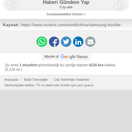
Haberi Gündem Yap
1 oy aldı
Gündemdekileri Göster >
Kaynak:
https://www.reuters.com/world/china/samsung-double-
mobile-devices-powered-by-googles-gemini-800-mln-
units-this-year-2026-01-05/
Abone ol
Şu anda
1 misafirin
görüntülediği bu içeriğe toplam
4228 kez
bakıldı.
(0,234 sn.)
Anasayfa
Mobil Teknolojiler
Cep Telefonları Haberleri
Samsung’dan telefon, TV ve elektronik ürünler için zam uyarısı