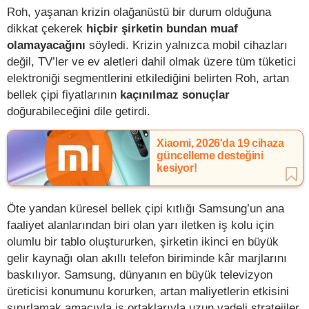
Roh, yaşanan krizin olağanüstü bir durum olduğuna
dikkat çekerek
hiçbir şirketin bundan muaf
olamayacağını
söyledi. Krizin yalnızca mobil cihazları
değil, TV’ler ve ev aletleri dahil olmak üzere tüm tüketici
elektroniği segmentlerini etkilediğini belirten Roh, artan
bellek çipi fiyatlarının
kaçınılmaz sonuçlar
doğurabileceğini dile getirdi.
Xiaomi, 2026'da 19 cihaza
güncelleme desteğini
kesiyor!
Öte yandan küresel bellek çipi kıtlığı Samsung’un ana
faaliyet alanlarından biri olan yarı iletken iş kolu için
olumlu bir tablo oluştururken, şirketin ikinci en büyük
gelir kaynağı olan akıllı telefon biriminde kâr marjlarını
baskılıyor. Samsung, dünyanın en büyük televizyon
üreticisi konumunu korurken, artan maliyetlerin etkisini
sınırlamak amacıyla iş ortaklarıyla uzun vadeli stratejiler