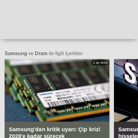
Samsung
ve
Dram
ile İlgili İçerikler
1 ay önce
Samsung'dan kritik uyarı: Çip krizi
Samsung
2028'e kadar sürecek
hissele