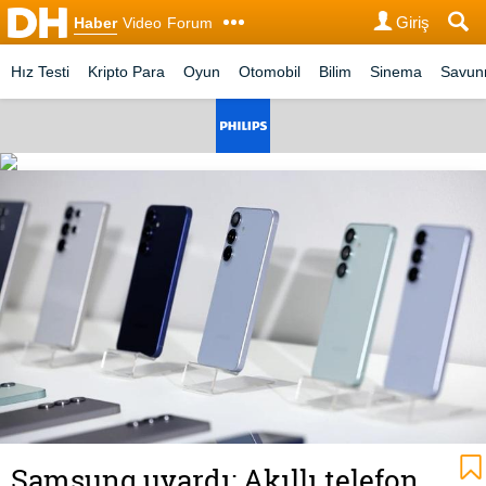
Giriş
Haber
Video
Forum
Hız Testi
Kripto Para
Oyun
Otomobil
Bilim
Sinema
Savu
Samsung uyardı: Akıllı telefon,