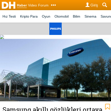
Giriş
Haber
Video
Forum
Hız Testi
Kripto Para
Oyun
Otomobil
Bilim
Sinema
Savu
Samsung akıllı gözlükleri ortaya