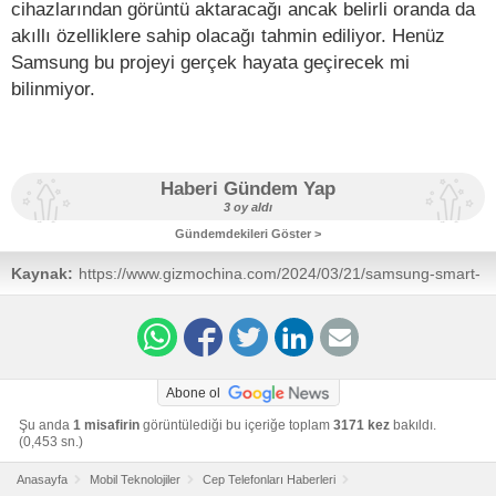
cihazlarından görüntü aktaracağı ancak belirli oranda da
akıllı özelliklere sahip olacağı tahmin ediliyor. Henüz
Samsung bu projeyi gerçek hayata geçirecek mi
bilinmiyor.
Haberi Gündem Yap
3 oy aldı
Gündemdekileri Göster >
Kaynak:
https://www.gizmochina.com/2024/03/21/samsung-smart-
glasses-design-patent/
Abone ol
Şu anda
1 misafirin
görüntülediği bu içeriğe toplam
3171 kez
bakıldı.
(0,453 sn.)
Anasayfa
Mobil Teknolojiler
Cep Telefonları Haberleri