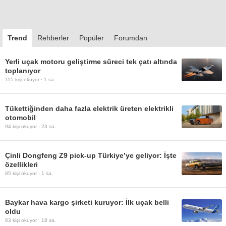
Trend
Rehberler
Popüler
Forumdan
Yerli uçak motoru geliştirme süreci tek çatı altında
toplanıyor
115
kişi okuyor ·
1 sa.
Tükettiğinden daha fazla elektrik üreten elektrikli
otomobil
94
kişi okuyor ·
23 sa.
Çinli Dongfeng Z9 pick-up Türkiye’ye geliyor: İşte
özellikleri
85
kişi okuyor ·
1 sa.
Baykar hava kargo şirketi kuruyor: İlk uçak belli
oldu
63
kişi okuyor ·
18 sa.