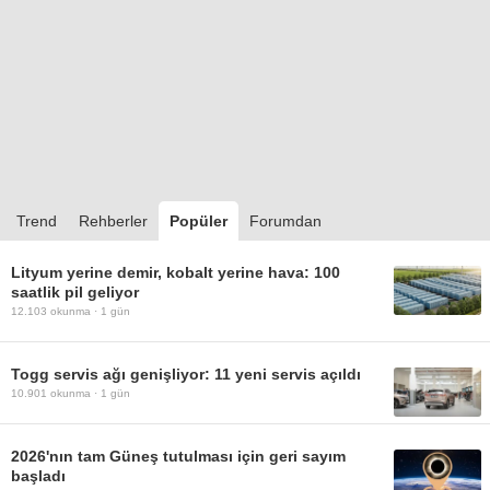
Trend
Rehberler
Popüler
Forumdan
Lityum yerine demir, kobalt yerine hava: 100
saatlik pil geliyor
12.103
okunma ·
1 gün
Togg servis ağı genişliyor: 11 yeni servis açıldı
10.901
okunma ·
1 gün
2026'nın tam Güneş tutulması için geri sayım
başladı