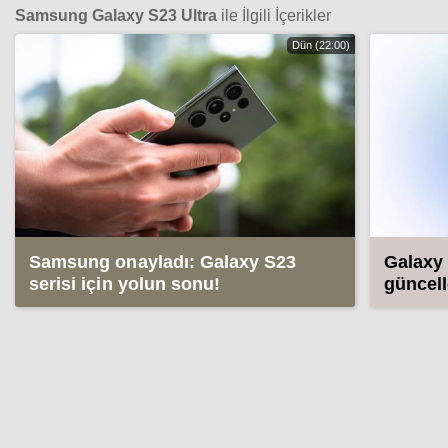
Samsung Galaxy S23 Ultra
ile İlgili İçerikler
Dün (22:00)
Samsung onayladı: Galaxy S23
Galaxy 
serisi için yolun sonu!
güncell