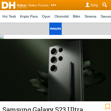
Giriş
Haber
Video
Forum
Hız Testi
Kripto Para
Oyun
Otomobil
Bilim
Sinema
Savu
Samsung Galaxy S23 Ultra,