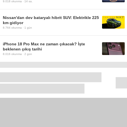
9.018
okunma ·
14 sa.
Nissan'dan dev bataryalı hibrit SUV: Elektrikle 225
km gidiyor
8.764
okunma ·
1 gün
iPhone 18 Pro Max ne zaman çıkacak? İşte
beklenen çıkış tarihi
8.016
okunma ·
2 gün