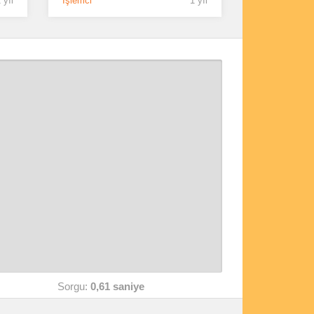
 yıl
İşlemci
1 yıl
Sorgu:
0,61 saniye