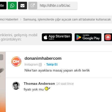
tle
emci Haberleri
Samsung, işlemcilerde çığır açacak cam alt tabakalar kullanacak
iklerini, gelişmiş mobil
görüntüleyin:
donanimhabercom
Instagram
Takip Et
Nike'tan ayaklara masaj yapan akıllı terlik
Thomas Anderson
14 saat önce
fiyatı yok mu