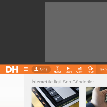
Giriş
Tekno
Haber
Video
Galeri
Forum
İşlemci
ile İlgili Son Gönderiler
Film
Fiyatla
İnst