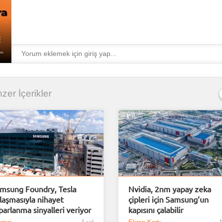
enzer İçerikler
msung Foundry, Tesla
Nvidia, 2nm yapay zeka
laşmasıyla nihayet
çipleri için Samsung’un
parlanma sinyalleri veriyor
kapısını çalabilir