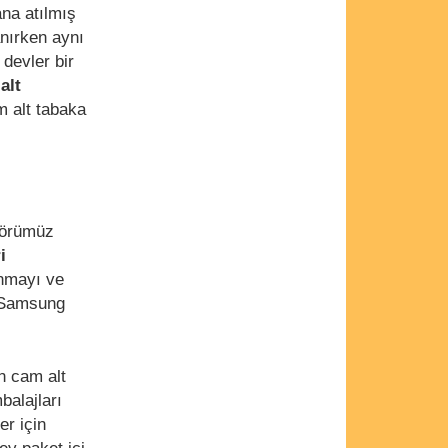
ana atılmış
nırken aynı
 devler bir
alt
m alt tabaka
törümüz
i
unmayı ve
k Samsung
en cam alt
balajları
er için