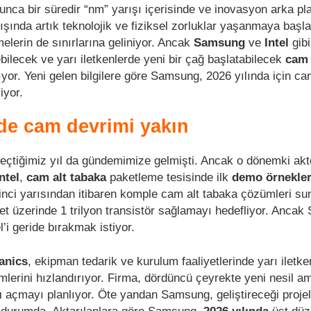
zunca bir süredir “nm” yarışı içerisinde ve inovasyon arka pl
ında artık teknolojik ve fiziksel zorluklar yaşanmaya başla
erin de sınırlarına geliniyor. Ancak
Samsung
ve
Intel
gibi
bilecek ve yarı iletkenlerde yeni bir çağ başlatabilecek
cam 
yor. Yeni gelen bilgilere göre Samsung, 2026 yılında için ca
iyor.
rde cam devrimi yakın
eçtiğimiz yıl da gündemimize gelmişti. Ancak o dönemki ak
ntel
,
cam alt tabaka
paketleme tesisinde ilk
demo örnekler
ikinci yarısından itibaren komple cam alt tabaka çözümleri s
ket üzerinde 1 trilyon transistör sağlamayı hedefliyor. Anca
l’i geride bırakmak istiyor.
anics
, ekipman tedarik ve kurulum faaliyetlerinde yarı iletk
mlerini hızlandırıyor. Firma, dördüncü çeyrekte yeni nesil am
ı
açmayı planlıyor. Öte yandan Samsung, geliştireceği projel