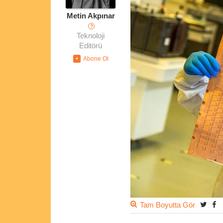
Metin Akpınar
?
Teknoloji
Editörü
Tam Boyutta Gör