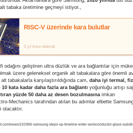
ş durumda. Aktarılanlara göre Samsung,
2026 yılında
üst düz
alt tabaka üretimine geçmeyi istiyor.,
RISC-V üzerinde kara bulutlar
2 yıl önce eklendi
afi odağını geliştiren ultra düzlük ve ara bağlantılar için mü
 olmak üzere geleneksel organik alt tabakalara göre önemli av
alt tabakalarla karşılaştırıldığında cam,
daha iyi termal, fi
e
10 kata kadar daha fazla ara bağlantı
yoğunluğu artışı sağ
rtıran yüzde 50 daha az desen bozulmasına
imkan
ctro-Mechanics tarafından atılan bu adımlar elbette Samsun
 olacaktır.
ot.com/news/102966-samsung-steps-up-timeline-enter-semiconductor-glass-substr