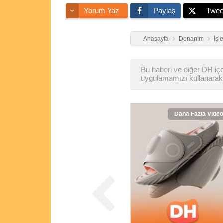
Yorum Yaz
Paylaş
Twee
Anasayfa
Donanım
İşl
Bu haberi ve diğer DH içer
uygulamamızı kullanarak 
Daha Fazla Video