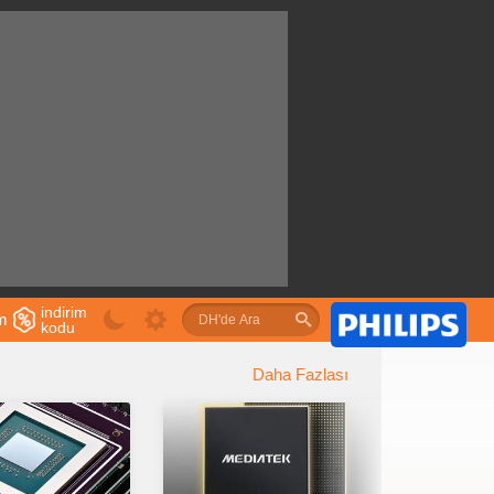
indirim
im
kodu
u
Daha Fazlası