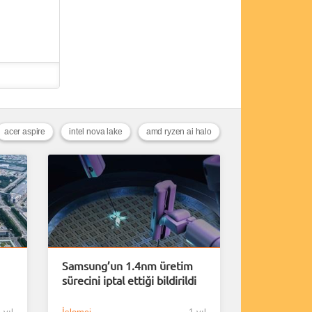
acer aspire
intel nova lake
amd ryzen ai halo
Samsung’un 1.4nm üretim
sürecini iptal ettiği bildirildi