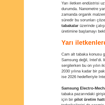
Yarı iletken endüstrisi u
durumda. Nanometre yarış
zamanda organik malzemel
süredir bu sorunları çöze
tabakalar
üzerinde çalışı
üretimine başlamayı bekl
Yarı iletkenle
Cam alt tabaka konusu g
Samsung değil, Intel’di.
I
sergilerken bu on yılın 
2030 yılına kadar bir pa
ise 2026 hedefleriyle Inte
Samsung Electro-Mech
tabaka pazarındaki girişi
için bir
pilot üretim hatt