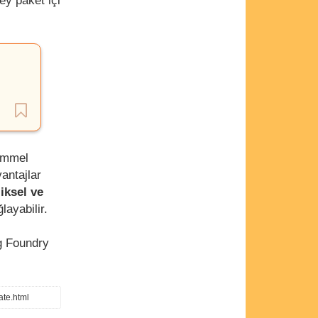
ey paket içi
kemmel
antajlar
ziksel ve
layabilir.
g Foundry
ate.html