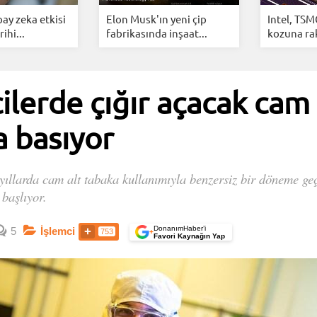
ay zeka etkisi
Elon Musk'ın yeni çip
Intel, TSM
ihi...
fabrikasında inşaat...
kozuna ra
lerde çığır açacak cam 
a basıyor
 yıllarda cam alt tabaka kullanımıyla benzersiz bir döneme ge
başlıyor.
DonanımHaber’i
5
İşlemci
753
+
Favori Kaynağın Yap