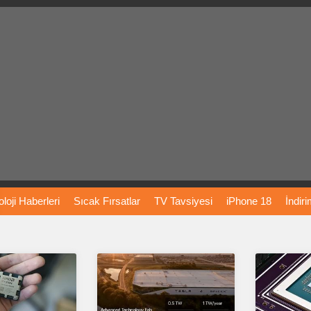
loji
Haberleri
Sıcak
Fırsatlar
TV
Tavsiyesi
iPhone
18
İndir
Önerileri
Türkiye
Araba
Fiyatları
Yapay
Zeka
Şarj
İstasyon
rı
Vizyondaki
Filmler
Bitcoin
Dizi
Önerileri
Telefon
Önerileri
agram
Dondurma
İnstagram
Çöktü
Mü