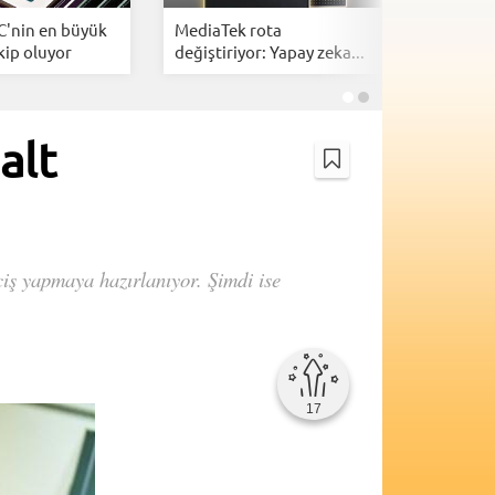
C'nin en büyük
MediaTek rota
Intel, A
kip oluyor
değiştiriyor: Yapay zeka...
tasarımlar
alt
çiş yapmaya hazırlanıyor. Şimdi ise
17