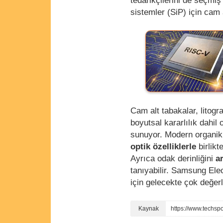
tedarikçilerini de seçmi
sistemler (SiP) için cam 
Cam alt tabakalar, litogr
boyutsal kararlılık dahil
sunuyor. Modern organik 
optik özelliklerle
birlikt
Ayrıca odak derinliğini
a
tanıyabilir. Samsung Ele
için gelecekte çok değerli
https://www.techsp