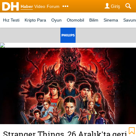
Giriş
Haber
Video
Forum
Hız Testi
Kripto Para
Oyun
Otomobil
Bilim
Sinema
Savu
Stranger Things, 26 Aralık'ta geri