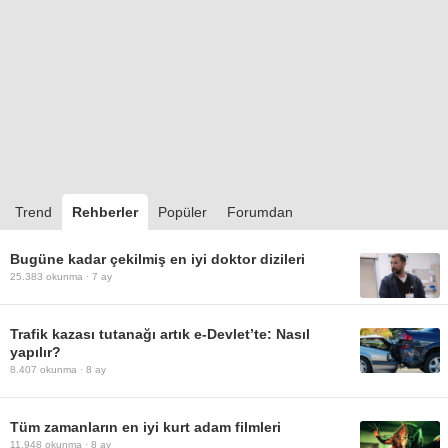
Trend
Rehberler
Popüler
Forumdan
Bugüne kadar çekilmiş en iyi doktor dizileri
25.383
okunma ·
7 ay
Trafik kazası tutanağı artık e-Devlet’te: Nasıl
yapılır?
8.407
okunma ·
8 ay
Tüm zamanların en iyi kurt adam filmleri
11.948
okunma ·
8 ay