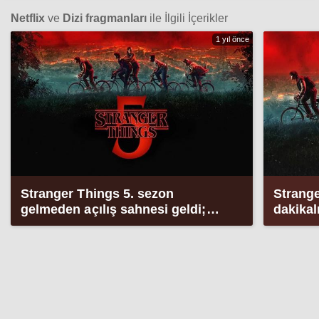
Netflix
ve
Dizi fragmanları
ile İlgili İçerikler
1 yıl önce
Stranger Things 5. sezon
Strange
gelmeden açılış sahnesi geldi;
dakikal
Netflix ilk 5 dakikayı yayınladı
yayınla