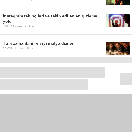
Instagram takipçileri ve takip edilenleri gizleme
yolu
110.494
okunma ·
8 ay
Tüm zamanların en iyi mafya dizileri
50.023
okunma ·
8 ay