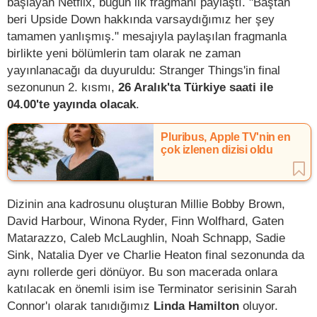
başlayan Netflix, bugün ilk fragmanı paylaştı. "Baştan
beri Upside Down hakkında varsaydığımız her şey
tamamen yanlışmış." mesajıyla paylaşılan fragmanla
birlikte yeni bölümlerin tam olarak ne zaman
yayınlanacağı da duyuruldu: Stranger Things'in final
sezonunun 2. kısmı,
26 Aralık'ta Türkiye saati ile
04.00'te yayında olacak
.
Pluribus, Apple TV'nin en
çok izlenen dizisi oldu
Dizinin ana kadrosunu oluşturan Millie Bobby Brown,
David Harbour, Winona Ryder, Finn Wolfhard, Gaten
Matarazzo, Caleb McLaughlin, Noah Schnapp, Sadie
Sink, Natalia Dyer ve Charlie Heaton final sezonunda da
aynı rollerde geri dönüyor. Bu son macerada onlara
katılacak en önemli isim ise Terminator serisinin Sarah
Connor'ı olarak tanıdığımız
Linda Hamilton
oluyor.