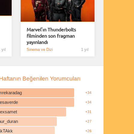
Marvel'ın Thunderbolts
filminden son fragman
yayınlandı
 yıl
Sinema ve Dizi
1 yıl
Haftanın Beğenilen Yorumcuları
mrekaradag
+34
esaverde
+34
ilexsamet
+31
nur_duran
+27
akTAkk
+26