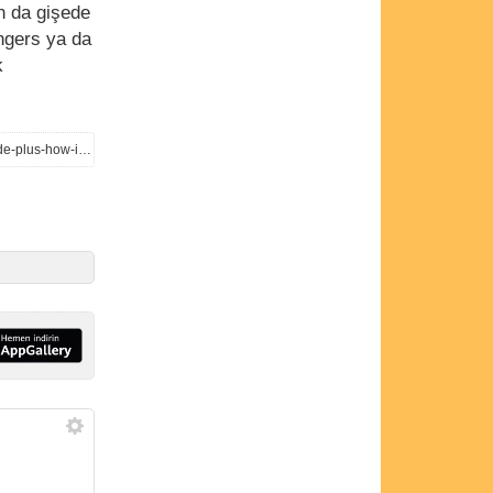
n da gişede
engers ya da
k
https://comicbookmovie.com/thunderbolts/thunderbolts-aka-the-new-avengers-crosses-300m-worldwide-plus-how-its-stacking-up-against-brave-new-world-a219631#gs.lt4fz6