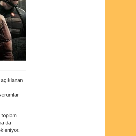
 açıklanan
 yorumlar
n toplam
ha da
kleniyor.