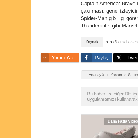
Captain America: Brave 
çakılması, genel izleyicin
Spider-Man gibi ilgi göre
Thunderbolts gibi Marvel f
Yorum Yaz
Paylaş
Twee
Anasayfa
Yaşam
Sinem
Bu haberi ve diğer DH içer
uygulamamızı kullanarak 
Daha Fazla Video