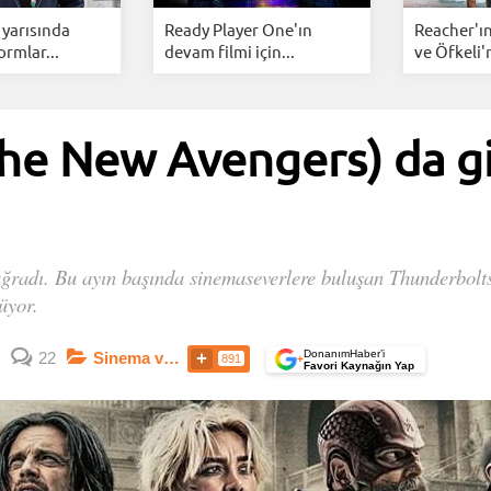
 yarısında
Ready Player One'ın
Reacher'ın 
ormlar...
devam filmi için...
ve Öfkeli'n
he New Avengers) da g
uğradı. Bu ayın başında sinemaseverlere buluşan Thunderbolt
nüyor.
DonanımHaber’i
22
Sinema ve Dizi
891
+
Favori Kaynağın Yap