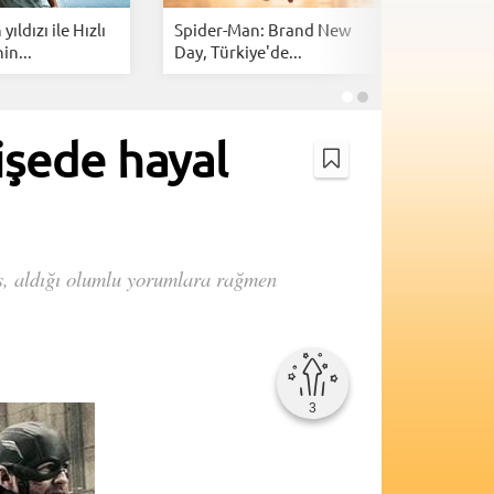
yıldızı ile Hızlı
Spider-Man: Brand New
God of W
in...
Day, Türkiye'de...
Kratos ro
işede hayal
s, aldığı olumlu yorumlara rağmen
3