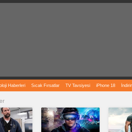
loji
Haberleri
Sıcak
Fırsatlar
TV
Tavsiyesi
iPhone
18
İndir
er
Önerileri
Türkiye
Araba
Fiyatları
Yapay
Zeka
Şarj
İstasyon
rı
Vizyondaki
Filmler
Bitcoin
Dizi
Önerileri
Telefon
Önerileri
agram
Dondurma
İnstagram
Çöktü
Mü