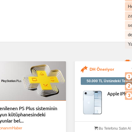
He
z
s
d
Y
DH Öneriyor
1
50.000 TL Üstündeki Telefo
2
Apple iPhon
3
enilenen PS Plus sisteminin
yun kütüphanesindeki
yunlar bel...
onanımHaber
Bu Telefonu Satın Al