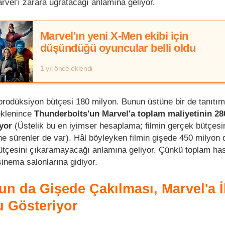
rvel'ı zarara uğratacağı anlamına geliyor.
Marvel'ın yeni X-Men ekibi için
düşündüğü oyuncular belli oldu
1 yıl önce eklendi
rodüksiyon bütçesi 180 milyon. Bunun üstüne bir de tanıtım
klenince
Thunderbolts'un Marvel'a toplam maliyetinin 28
yor
(Üstelik bu en iyimser hesaplama; filmin gerçek bütçesi
 sürenler de var). Hâl böyleyken filmin gişede 450 milyon d
tçesini çıkaramayacağı anlamına geliyor. Çünkü toplam has
inema salonlarına gidiyor.
un da Gişede Çakılması, Marvel'a İ
 Gösteriyor