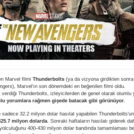
en Marvel filmi
Thunderbolts
(ya da vizyona girdikten sonra
gers), Marvel'ın son dönemdeki en beğenilen filmi oldu.
 verdiği Thunderbolts, izleyicilerden de genel olarak olumlu
lu yorumlara rağmen gişede batacak gibi görünüyor.
 sadece 32.2 milyon dolar hasılat yapabilen Thunderbolts'u
325.7 milyon dolarda
. Sonraki haftaların hasılatı giderek da
e yolculuğunu 400-430 milyon dolar bandında tamamlaması be