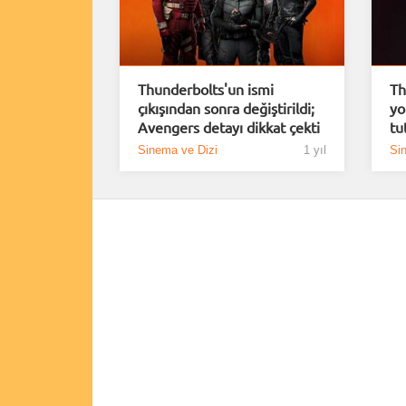
Thunderbolts'un ismi
Th
çıkışından sonra değiştirildi;
yo
Avengers detayı dikkat çekti
tu
Sinema ve Dizi
1 yıl
Si