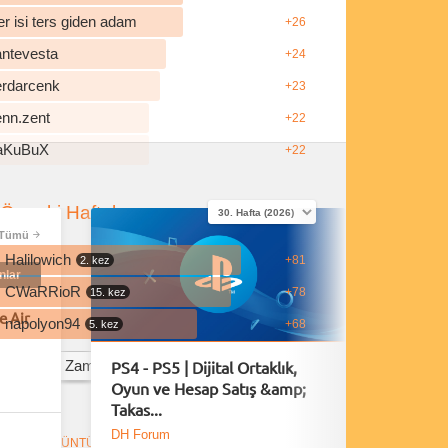
r isi ters giden adam
+26
antevesta
+24
erdarcenk
+23
enn.zent
+22
aKuBuX
+22
Önceki Haftalar
Tümü
Halilowich
+81
2. kez
nlar
CWaRRioR
+78
15. kez
e Air
napolyon94
+68
5. kez
PS4 - PS5 | Dijital Ortaklık,
A Plagu
Tüm Zamanların En İyi Yorumcuları
Oyun ve Hesap Satış &amp;
40 Daki
Takas...
Yayınl
DH Forum
Bölüm S
ANLIK GÖRÜNTÜLEMELER