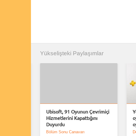
Yükselişteki Paylaşımlar
rımlar
Ubisoft, 91 Oyunun Çevrimiçi
Y
erindeki
Hizmetlerini Kapattığını
o
Duyurdu
o
Bölüm Sonu Canavarı
D