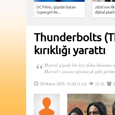
X-Men ekibini
DC Films, gişede batan
2026'nın ilk
Supergirl ile...
dijital platf
Thunderbolts (T
kırıklığı yarattı
Marvel gişede bir kez daha hüsrana 
Marvel'ı zarara uğratacak gibi görü
18 Mayıs 2025, 21:30
(1 yıl)
13,7b
1