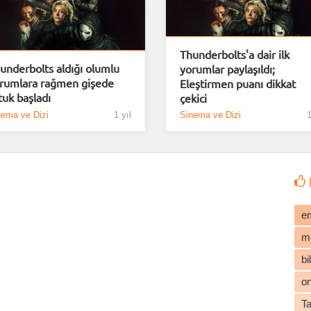
Thunderbolts'a dair ilk
underbolts aldığı olumlu
yorumlar paylaşıldı;
rumlara rağmen gişede
Eleştirmen puanı dikkat
tuk başladı
çekici
nema ve Dizi
1 yıl
Sinema ve Dizi
1
e
m
b
o
T