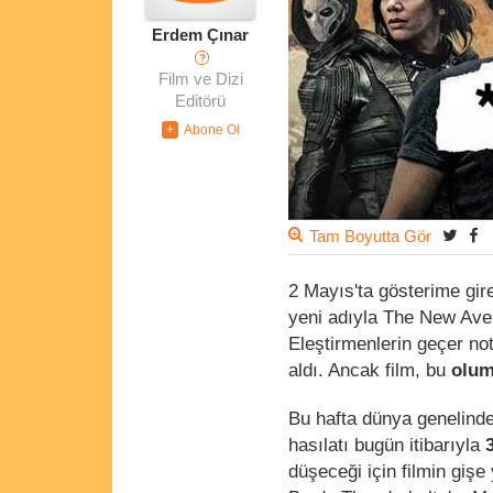
Erdem Çınar
?
Film ve Dizi
Editörü
Tam Boyutta Gör
2 Mayıs'ta gösterime gir
yeni adıyla The New Aven
Eleştirmenlerin geçer not
aldı. Ancak film, bu
olum
Bu hafta dünya genelinde
hasılatı bugün itibarıyla
düşeceği için filmin giş