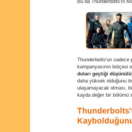
Bu da Thunderbolts'ın Ma
Thunderbolts'un sadece p
kampanyasının bütçesi e
doları geçtiği düşünülü
daha yüksek olduğunu öne
ulaşamayacak olması, bü
kayda değer bir bölümü s
Thunderbolts'
Kaybolduğunu