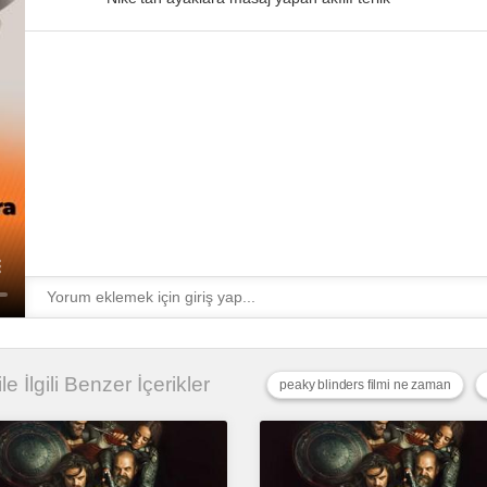
ile İlgili Benzer İçerikler
peaky blinders filmi ne zaman