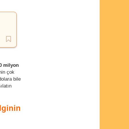
0 milyon
nin çok
olara bile
ılatın
lginin