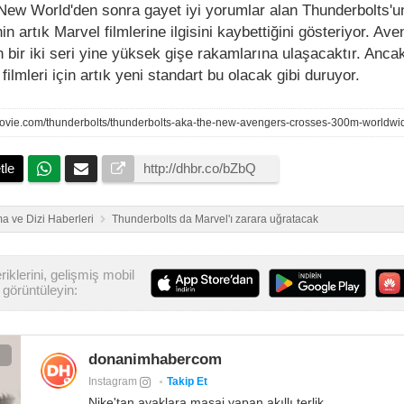
New World'den sonra gayet iyi yorumlar alan Thunderbolts'u
in artık Marvel filmlerine ilgisini kaybettiğini gösteriyor. Av
n bir iki seri yine yüksek gişe rakamlarına ulaşacaktır. Anca
ilmleri için artık yeni standart bu olacak gibi duruyor.
tle
a ve Dizi Haberleri
Thunderbolts da Marvel'ı zarara uğratacak
iklerini, gelişmiş mobil
görüntüleyin:
donanimhabercom
Instagram
Takip Et
Nike'tan ayaklara masaj yapan akıllı terlik