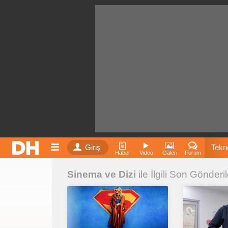
Giriş
Tekno
Haber
Video
Galeri
Forum
Sinema ve Dizi
ile İlgili Son Gönderil
Film
Fiyatla
İnst