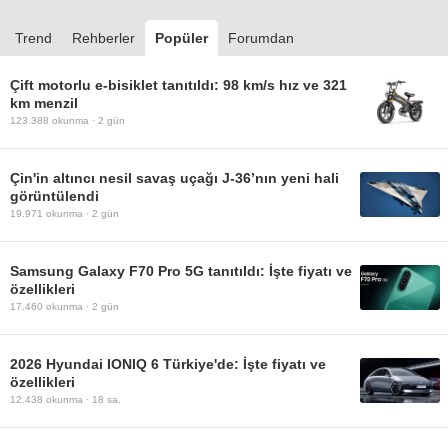
Trend
Rehberler
Popüler
Forumdan
Çift motorlu e-bisiklet tanıtıldı: 98 km/s hız ve 321
km menzil
123.388
okunma ·
2 gün
Çin'in altıncı nesil savaş uçağı J-36’nın yeni hali
görüntülendi
19.971
okunma ·
2 gün
Samsung Galaxy F70 Pro 5G tanıtıldı: İşte fiyatı ve
özellikleri
17.460
okunma ·
2 gün
2026 Hyundai IONIQ 6 Türkiye'de: İşte fiyatı ve
özellikleri
12.438
okunma ·
18 sa.