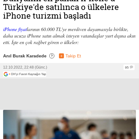
Türkiye'de satılınca o ülkelere
iPhone turizmi başladı
iPhone fiyat
larının 60.000 TL'ye merdiven dayamasıyla birlikte,
daha ucuza iPhone satın almak isteyen vatandaşlar yurt dışına akın
etti. İşte en çok rağbet gören o ülkeler:
Anıl Burak Karadede
+
Takip Et
?
12.10.2022, 22:48 (Günc.)
95
+
DH'yi Favori Kaynağın Yap