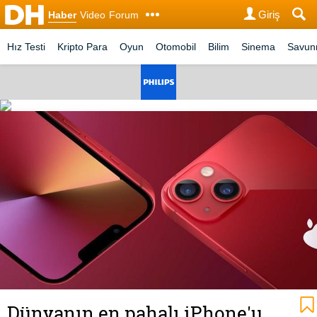
Giriş
Haber
Video
Forum
Hız Testi
Kripto Para
Oyun
Otomobil
Bilim
Sinema
Savu
Dünyanın en pahalı iPhone'u