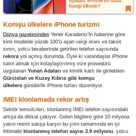
fiyatları: iPhone en ucuz
hangi ülkede?
Komşu ülkelere iPhone turizmi
Dünya gazetesinden
Yener Karadeniz'in haberine göre
kimi modelde yüzde 100’ü aşan vergi oranı ve taksit
sınırı, yolcu beraberinde getirilen telefon sayısında
rekora
yol açmış durumda. Öyle ki vatandaşlar iPhone
satın almak için kolaylaştırılmış vize prosedürü
uygulanan
Yunan Adaları
ve kimlik kartı ile girilebilen
Gürcistan ve Kuzey Kıbrıs gibi komşu
ülkelere
günübirlik iPhone turları düzenliyor.
IMEI klonlamada rekor artış
Sektör temsilcileri, klonlanmış IMEI telefon sayısındaki
artışa da dikkat çekiyor. Gelen bilgilere göre 10 milyona
yakın resmi satışa karşın bu yılın tamamında en iyi
ihtimalle
klonlanmış telefon sayısı 3.9 milyonu
, yolcu