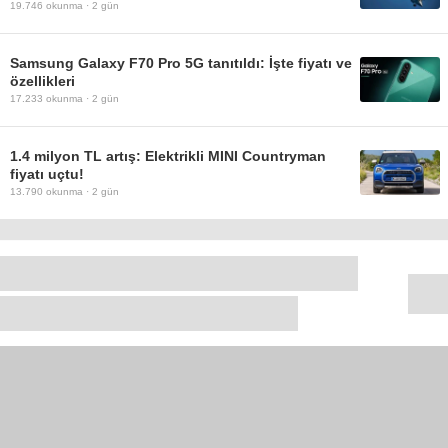
19.746
okunma ·
2 gün
Samsung Galaxy F70 Pro 5G tanıtıldı: İşte fiyatı ve
özellikleri
17.233
okunma ·
2 gün
1.4 milyon TL artış: Elektrikli MINI Countryman
fiyatı uçtu!
13.790
okunma ·
2 gün