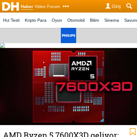
Giriş
Haber
Video
Forum
Hız Testi
Kripto Para
Oyun
Otomobil
Bilim
Sinema
Savu
AMD Ryzen 5 7600X3D geliyor: