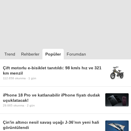
Trend
Rehberler
Popüler
Forumdan
Çift motorlu e-bisiklet tanıtıldı: 98 km/s hız ve 321
km menzil
112.658
okunma ·
1 gün
iPhone 18 Pro ve katlanabilir iPhone fiyatı dudak
uçuklatacak!
29.665
okunma ·
2 gün
Çin'in altıncı nesil savaş uçağı J-36’nın yeni hali
görüntülendi