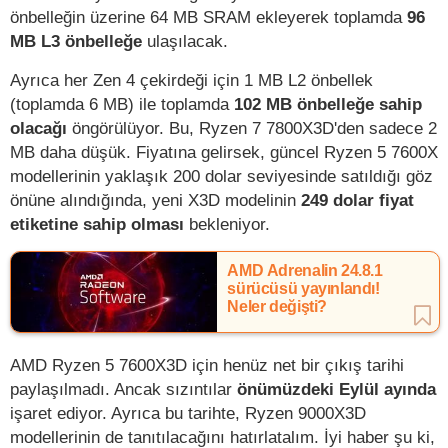
önbelleğin üzerine 64 MB SRAM ekleyerek toplamda
96
MB L3 önbelleğe
ulaşılacak.
Ayrıca her Zen 4 çekirdeği için 1 MB L2 önbellek
(toplamda 6 MB) ile toplamda
102 MB önbelleğe sahip
olacağı
öngörülüyor. Bu, Ryzen 7 7800X3D'den sadece 2
MB daha düşük. Fiyatına gelirsek, güncel Ryzen 5 7600X
modellerinin yaklaşık 200 dolar seviyesinde satıldığı göz
önüne alındığında, yeni X3D modelinin
249 dolar fiyat
etiketine sahip olması
bekleniyor.
AMD Adrenalin 24.8.1
sürücüsü yayınlandı!
Neler değişti?
AMD Ryzen 5 7600X3D için henüz net bir çıkış tarihi
paylaşılmadı. Ancak sızıntılar
önümüzdeki Eylül ayında
işaret ediyor. Ayrıca bu tarihte, Ryzen 9000X3D
modellerinin de tanıtılacağını hatırlatalım. İyi haber şu ki,