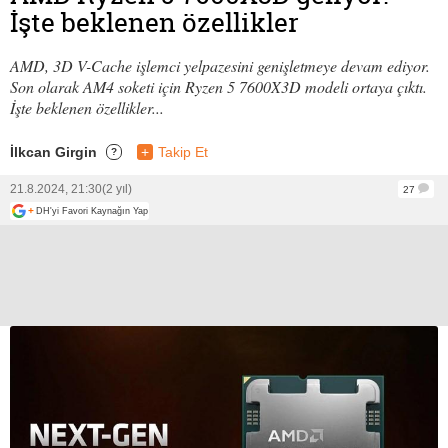
İşte beklenen özellikler
AMD, 3D V-Cache işlemci yelpazesini genişletmeye devam ediyor.
Son olarak AM4 soketi için Ryzen 5 7600X3D modeli ortaya çıktı.
İşte beklenen özellikler...
İlkcan Girgin
+
Takip Et
?
21.8.2024, 21:30
(2 yıl)
27
+
DH'yi Favori Kaynağın Yap