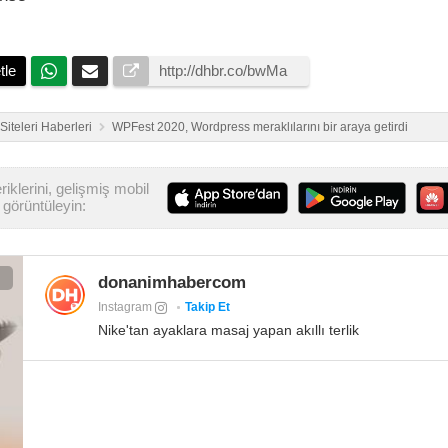
tle
iteleri Haberleri
WPFest 2020, Wordpress meraklılarını bir araya getirdi
iklerini, gelişmiş mobil
görüntüleyin:
donanimhabercom
Instagram
Takip Et
Nike'tan ayaklara masaj yapan akıllı terlik