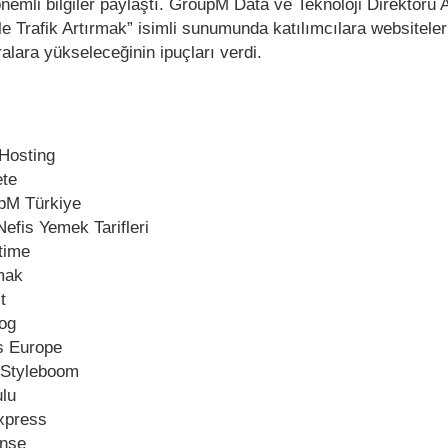
mli bilgiler paylaştı. GroupM Data ve Teknoloji Direktörü 
 Trafik Artırmak” isimli sunumunda katılımcılara websitele
ralara yükseleceğinin ipuçları verdi.
 Hosting
ete
pM Türkiye
efis Yemek Tarifleri
time
mak
t
log
s Europe
 Styleboom
lu
xpress
ense