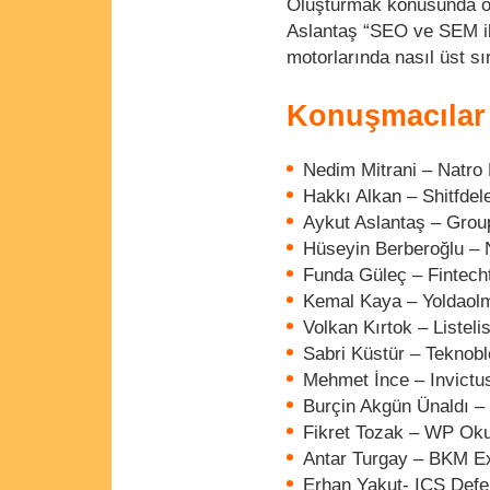
Oluşturmak konusunda öne
Aslantaş “SEO ve SEM ile
motorlarında nasıl üst sı
Konuşmacılar
Nedim Mitrani – Natro
Hakkı Alkan – Shitfdel
Aykut Aslantaş – Grou
Hüseyin Berberoğlu – N
Funda Güleç – Fintech
Kemal Kaya – Yoldaol
Volkan Kırtok – Listelis
Sabri Küstür – Teknob
Mehmet İnce – Invictu
Burçin Akgün Ünaldı –
Fikret Tozak – WP Oku
Antar Turgay – BKM E
Erhan Yakut- ICS Def