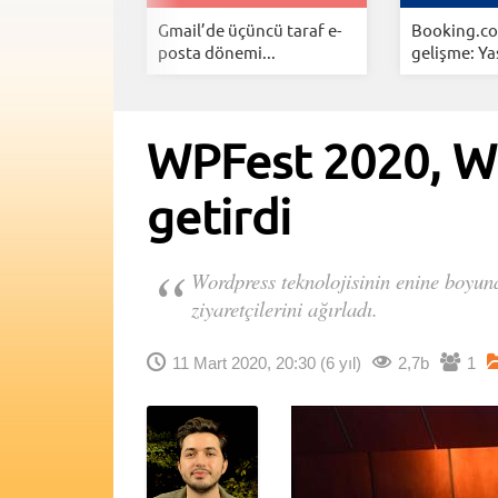
rinho
Gmail’de üçüncü taraf e-
Booking.com
elecek...
posta dönemi...
gelişme: Yas
WPFest 2020, Wo
getirdi
Wordpress teknolojisinin enine boyuna
ziyaretçilerini ağırladı.
11 Mart 2020, 20:30
(6 yıl)
2,7b
1