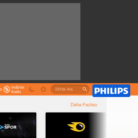
indirim
im
kodu
u
Daha Fazlası