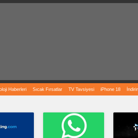
loji
Haberleri
Sıcak
Fırsatlar
TV
Tavsiyesi
iPhone
18
İndir
Önerileri
Türkiye
Araba
Fiyatları
Yapay
Zeka
Şarj
İstasyon
rı
Vizyondaki
Filmler
Bitcoin
Dizi
Önerileri
Telefon
Önerileri
agram
Dondurma
İnstagram
Çöktü
Mü