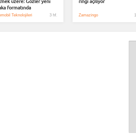
tmek üzere: Gözler yeni
ringi açılıyor
aka formatında
mobil Teknolojileri
3 hf.
Zamazingo
1