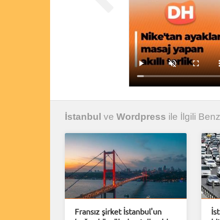
İstanbul
ve
Wordpress
ile İlgili Ben
Fransız şirket İstanbul'un
İs