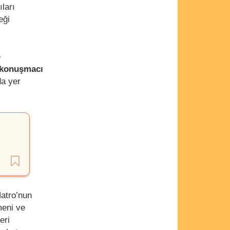
ları
eği
e
 konuşmacı
da yer
atro’nun
meni ve
eri