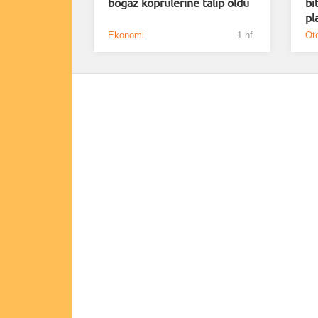
boğaz köprülerine talip oldu
bi
pl
Ekonomi
1 hf.
Oto