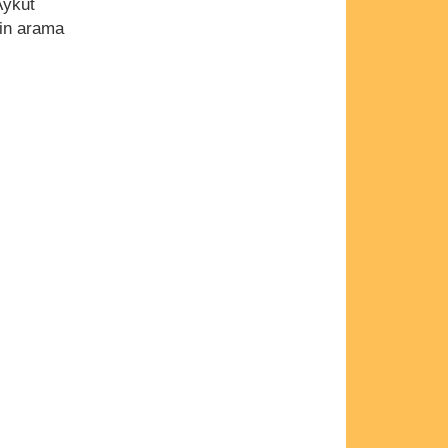
Aykut
rin arama