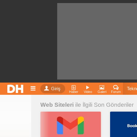
Giriş
Tekno
Haber
Video
Galeri
Forum
Web Siteleri
ile İlgili Son Gönderiler
Film
Fiyatla
İnst