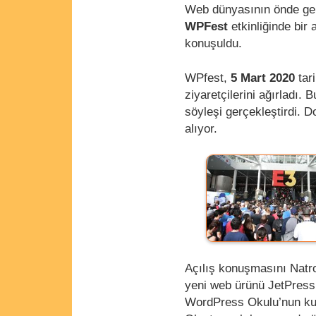
Web dünyasının önde gel
WPFest
etkinliğinde bir
konuşuldu.
WPfest,
5 Mart 2020
tar
ziyaretçilerini ağırladı.
söyleşi gerçekleştirdi. 
alıyor.
Açılış konuşmasını Natr
yeni web ürünü JetPress 
WordPress Okulu’nun kur