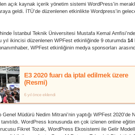
en açık kaynak içerik yönetim sistemi WordPress’in meraklı
 araya geldi. İTÜ’de düzenlenen etkinlikte Wordpress’in gelec
ihinde İstanbul Teknik Üniversitesi Mustafa Kemal Amfisi’nd
 Bu yıl ikincisi düzenlenen WPFest etkinliğinde 9 oturumda
14
Donanımhaber, WPFest etkinliğinin medya sponsorları arasın
E3 2020 fuarı da iptal edilmek üzere
(Resmi)
6 yıl önce eklendi
o Genel Müdürü Nedim Mitrani’nin yaptığı WPFest 2020’de N
tanıtıldı. WordPress konusunda en çok izlenen online eğiti
ucusu Fikret Tozak, WordPress Ekosistemi ile Gelir Modell