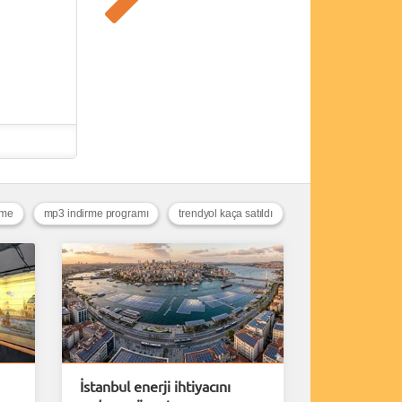
tme
mp3 indirme programı
trendyol kaça satıldı
İstanbul enerji ihtiyacını