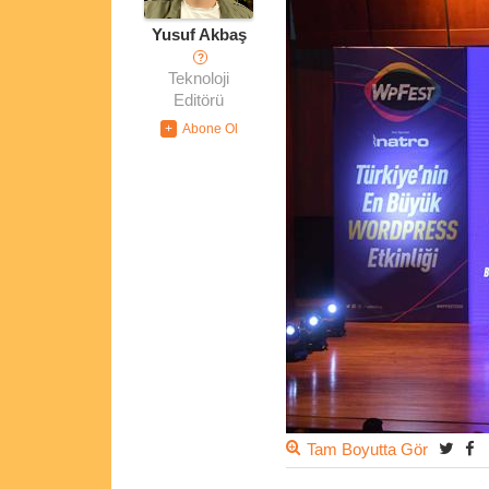
Yusuf Akbaş
?
Teknoloji
Editörü
Tam Boyutta Gör