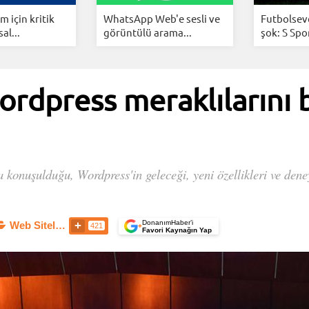
 için kritik
WhatsApp Web'e sesli ve
Futbolsev
al...
görüntülü arama...
şok: S Spor
rdpress meraklılarını b
 konuşulduğu, Wordpress'in geleceği, yeni özellikleri ve deney
DonanımHaber’i
Web Siteleri
421
+
Favori Kaynağın Yap