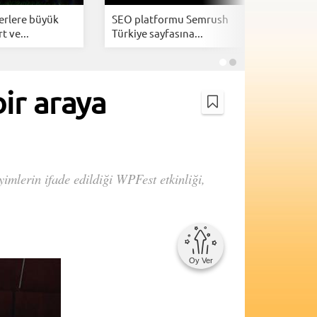
erlere büyük
SEO platformu Semrush
Google, s
t ve...
Türkiye sayfasına...
giriş özell
ir araya
imlerin ifade edildiği WPFest etkinliği,
Oy Ver