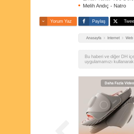
Melih Andıç - Natro
Yorum Yaz
Paylaş
Twee
Anasayfa
Internet
Web S
Bu haberi ve diğer DH içer
uygulamamızı kullanarak 
Daha Fazla Video