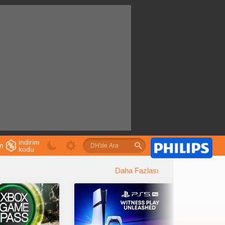
indirim
im
kodu
u
Daha Fazlası