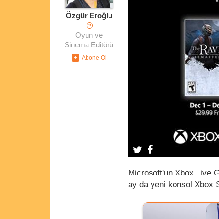
Özgür Eroğlu
?
Oyun ve
Sinema Editörü
Microsoft'un Xbox Live G
ay da yeni konsol Xbox Se