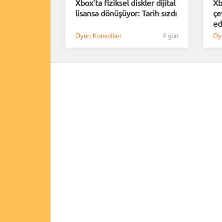
Xbox'ta fiziksel diskler dijital
Xb
lisansa dönüşüyor: Tarih sızdı
çe
ed
Oyun Konsolları
4 gün
Oy