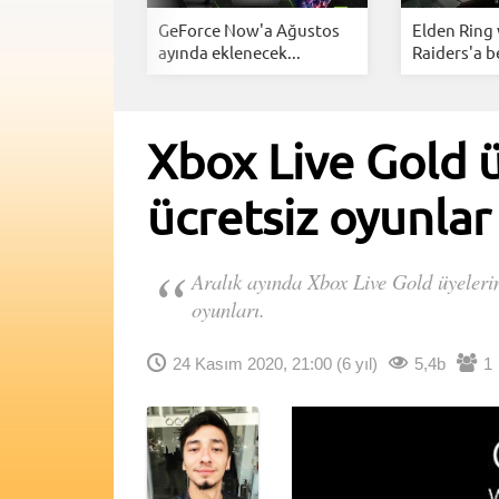
rts (EA)
GeForce Now'a Ağustos
Elden Ring
ı;...
ayında eklenecek...
Raiders'a b
Xbox Live Gold ü
ücretsiz oyunlar 
Aralık ayında Xbox Live Gold üyelerin
oyunları.
24 Kasım 2020, 21:00
(6 yıl)
5,4b
1