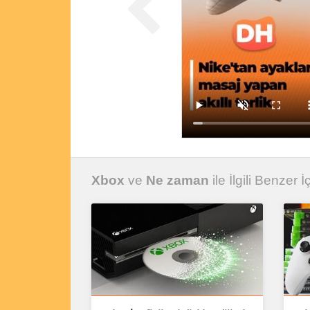
Xbox
ve
Ne zaman
ile İlgili Benzer İ