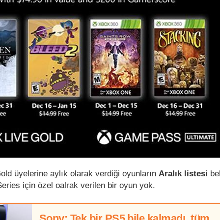
old üyelerine aylık olarak verdiği oyunların
Aralık listesi
be
ries için özel oalrak verilen bir oyun yok.
Sony: Tek bir PS5 bile kalmadı, tüm