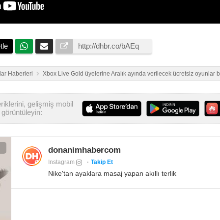
tle
ar Haberleri
Xbox Live Gold üyelerine Aralık ayında verilecek ücretsiz oyunlar b
iklerini, gelişmiş mobil
görüntüleyin:
donanimhabercom
Instagram
Takip Et
Nike'tan ayaklara masaj yapan akıllı terlik