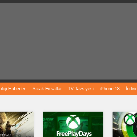
loji
Haberleri
Sıcak
Fırsatlar
TV
Tavsiyesi
iPhone
18
İndir
Önerileri
Türkiye
Araba
Fiyatları
Yapay
Zeka
Şarj
İstasyon
rı
Vizyondaki
Filmler
Bitcoin
Dizi
Önerileri
Telefon
Önerileri
agram
Dondurma
İnstagram
Çöktü
Mü