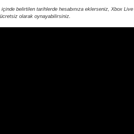
 içinde belirtilen tarihlerde hesabınıza eklerseniz, Xbox Liv
ücretsiz olarak oynayabilirsiniz.