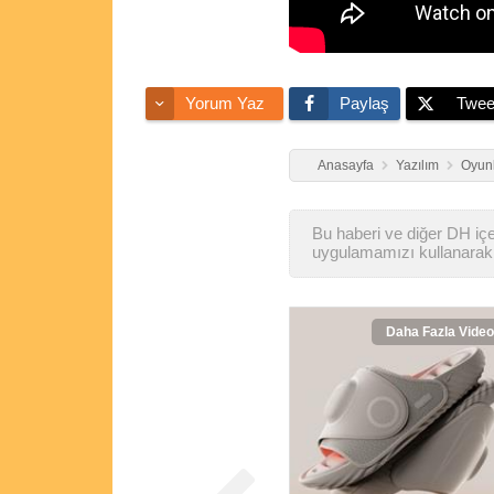
Yorum Yaz
Paylaş
Twee
Anasayfa
Yazılım
Oyunl
Bu haberi ve diğer DH içer
uygulamamızı kullanarak 
Daha Fazla Video