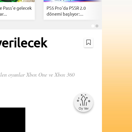
 Pass'e gelecek
PS5 Pro'da PSSR 2.0
GTA 6'nın
r...
dönemi başlıyor:...
videosu b
verilecek
erilen oyunlar Xbox One ve Xbox 360
Oy Ver