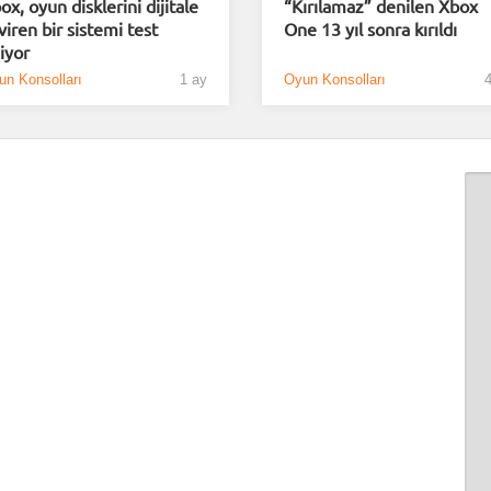
ox, oyun disklerini dijitale
“Kırılamaz” denilen Xbox
viren bir sistemi test
One 13 yıl sonra kırıldı
iyor
un Konsolları
1 ay
Oyun Konsolları
4