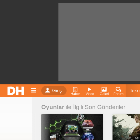
Giriş
Tekno
Haber
Video
Galeri
Forum
Oyunlar
ile İlgili Son Gönderiler
Film
Fiyatla
İnst