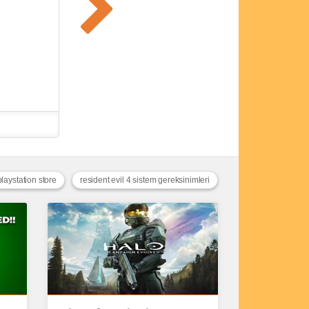
playstation store
resident evil 4 sistem gereksinimleri