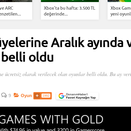
 ve ARC
Xbox'ta bu hafta: 3.500 TL
Xbox Game
enzetilen...
değerinde...
yeni oyunla
yelerine Aralık ayında 
belli oldu
e ücretsiz olarak verilecek olan oyunlar belli oldu. Bu ay v
DonanımHaber’i
9
Oyun
1992
+
Favori Kaynağın Yap