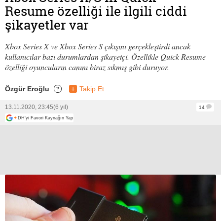
Resume özelliği ile ilgili ciddi
şikayetler var
Xbox Series X ve Xbox Series S çıkışını gerçekleştirdi ancak
kullanıcılar bazı durumlardan şikayetçi. Özellikle Quick Resume
özelliği oyuncuların canını biraz sıkmış gibi duruyor.
Özgür Eroğlu
+
Takip Et
?
13.11.2020, 23:45
(6 yıl)
14
+
DH'yi Favori Kaynağın Yap