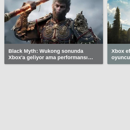
Black Myth: Wukong sonunda
Xbox ef
Xbox'a geliyor ama performansıyla
oyuncul
üzebilir