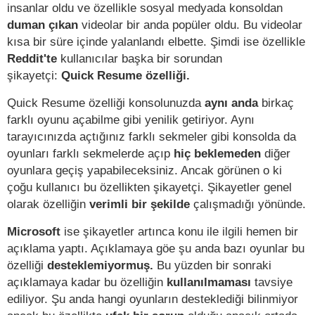
insanlar oldu ve özellikle sosyal medyada konsoldan
duman çıkan
videolar bir anda popüler oldu. Bu videolar
kısa bir süre içinde yalanlandı elbette. Şimdi ise özellikle
Reddit'te
kullanıcılar başka bir sorundan
şikayetçi:
Quick Resume özelliği.
Quick Resume özelliği konsolunuzda
aynı anda
birkaç
farklı oyunu açabilme gibi yenilik getiriyor. Aynı
tarayıcınızda açtığınız farklı sekmeler gibi konsolda da
oyunları farklı sekmelerde açıp
hiç beklemeden
diğer
oyunlara geçiş yapabileceksiniz. Ancak görünen o ki
çoğu kullanıcı bu özellikten şikayetçi. Şikayetler genel
olarak özelliğin
verimli bir şekilde
çalışmadığı yönünde.
Microsoft
ise şikayetler artınca konu ile ilgili hemen bir
açıklama yaptı. Açıklamaya göe şu anda bazı oyunlar bu
özelliği
desteklemiyormuş.
Bu yüzden bir sonraki
açıklamaya kadar bu özelliğin
kullanılmaması
tavsiye
ediliyor. Şu anda hangi oyunların desteklediği bilinmiyor