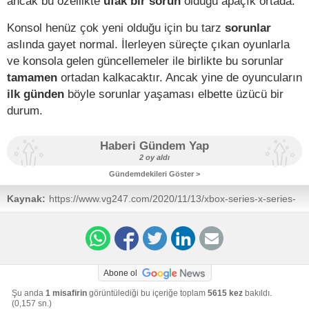
ancak bu özellikte
ufak bir sorun
olduğu apaçık ortada.
Konsol henüz çok yeni olduğu için bu tarz
sorunlar
aslında gayet normal. İlerleyen süreçte çıkan oyunlarla
ve konsola gelen güncellemeler ile birlikte bu sorunlar
tamamen
ortadan kalkacaktır. Ancak yine de oyuncuların
ilk günden
böyle sorunlar yaşaması elbette üzücü bir
durum.
Haberi Gündem Yap
2 oy aldı
Gündemdekileri Göster >
Kaynak:
https://www.vg247.com/2020/11/13/xbox-series-x-series-
s-quick-resume-troubles/
Abone ol
Şu anda
1 misafirin
görüntülediği bu içeriğe toplam
5615 kez
bakıldı.
(0,157 sn.)