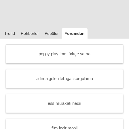
Trend
Rehberler
Popüler
Forumdan
poppy playtime türkçe yama
adıma gelen tebligat sorgulama
ess mülakatı nedir
film indir mobil