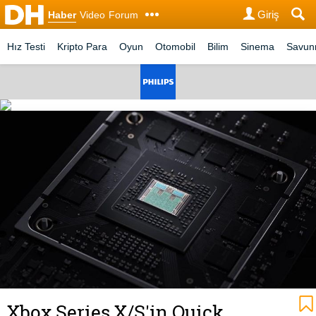
Giriş
Haber
Video
Forum
Hız Testi
Kripto Para
Oyun
Otomobil
Bilim
Sinema
Savu
Xbox Series X/S'in Quick