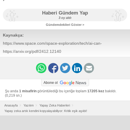
Haberi Gündem Yap
3 oy aldı
Gündemdekileri Göster >
Kaynakça:
https://www.space.com/space-exploration/tech/ai-can-
now-replicate-itself-a-milestone-that-has-experts-terrified
https://arxiv.org/pdf/2412.12140
Abone ol
Şu anda
1 misafirin
görüntülediği bu içeriğe toplam
17205 kez
bakıldı.
(0,219 sn.)
Anasayfa
Yazılım
Yapay Zeka Haberleri
Yapay zeka artık kendini kopyalayabiliyor: Kritik eşik aşıldı!