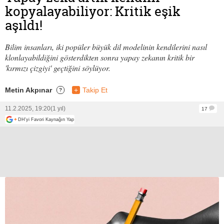
kopyalayabiliyor: Kritik eşik
aşıldı!
Bilim insanları, iki popüler büyük dil modelinin kendilerini nasıl
klonlayabildiğini gösterdikten sonra yapay zekanın kritik bir
'kırmızı çizgiyi' geçtiğini söylüyor.
Metin Akpınar
+
Takip Et
?
11.2.2025, 19:20
(1 yıl)
17
+
DH'yi Favori Kaynağın Yap