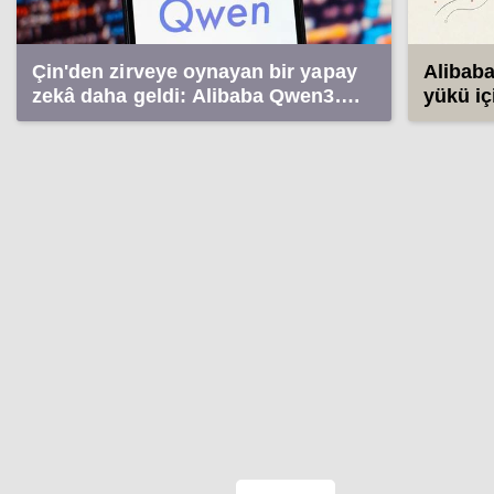
Çin'den zirveye oynayan bir yapay
Alibaba
zekâ daha geldi: Alibaba Qwen3.8-
yükü iç
Max
kullan