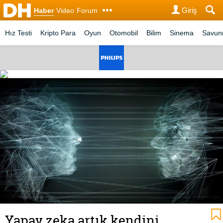
Giriş
Haber
Video
Forum
Hız Testi
Kripto Para
Oyun
Otomobil
Bilim
Sinema
Savu
Yapay zeka artık kendini