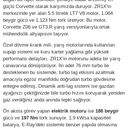
güçlü Corvette olarak karşımızda duruyor. ZR1X’in
merkezinde yer alan 5.5 litrelik LT7 V8 motor, 1.064
beygir gücü ve 1.123 Nm tork üretiyor. Bu motor,
Corvette Z06 ve GT3.R yarış versiyonlarıyla ortak
mühendislik altyapısını taşıyor.
Özel dövme krank mili, yarış motorlarında kullanılan
supap sistemi ve kuru karter yağlama gibi yüksek
performans detayları, ZR1X’in motorunu adeta bir yarış
canavarına dönüştürüyor. İki adet 76 mm turbo ile
desteklenen bu sistemde, turbo lag etkisini azaltmak
amacıyla egzoz manifoldu doğrudan turbo gövdesine
entegre edilmiş. Dinamik anti-lag sistemi ise gazdan
ayağınızı çektiğinizde bile turbo hızını koruyarak yeniden
gaz verdiğiniz anda anında tepki sağlıyor.
Ön aksta görev yapan
elektrik motoru
ise
186 beygir
gücü ve
197 Nm
tork sunuyor. 1.9 kWsa kapasiteli
batarya, E-Ray'deki sistemle benzer yapıda olmasına