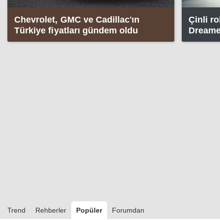
Chevrolet, GMC ve Cadillac'ın
Çinli r
Türkiye fiyatları gündem oldu
Dreame,
ipucu g
Trend
Rehberler
Popüler
Forumdan