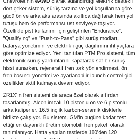
Chevrolet’nin
eAWD
olarak adlandırdığı elektrik destekli
dört çeker sistem, sürüş tarzına ve yol koşullarına göre
gücü ön ve arka aks arasında akıllıca dağıtarak hem yol
tutuşu hem de performansı üst seviyeye taşıyor.
Özellikle pist kullanımı için geliştirilen "Endurance",
"Qualifying" ve "Push-to-Pass" gibi sürüş modları,
batarya yönetimini ve elektrikli güç dağılımını ihtiyaçlara
göre optimize ediyor. Yeni tanıtılan PTM Pro sistemi, tüm
elektronik sürüş yardımlarını kapatarak saf bir sürüş
hissi sunarken, rejeneratif fren tork yönlendirmesi, ön
fren basıncı yönetimi ve ayarlanabilir launch control gibi
özellikler aktif kalmaya devam ediyor.
ZR1X’in fren sistemi de araca özel olarak sıfırdan
tasarlanmış. Alcon imzalı 10 pistonlu ön ve 6 pistonlu
arka kaliperler, 16.5 inçlik karbon-seramik disklerle
birlikte çalışıyor. Bu sistem, GM'in bugüne kadar test
ettiği en dayanıklı üretim otomobili fren paketi olarak
tanımlanıyor. Hatta yapılan testlerde 180’den 120