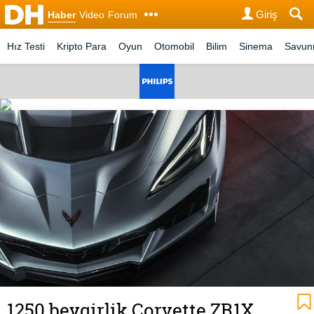
Giriş
Haber
Video
Forum
Hız Testi
Kripto Para
Oyun
Otomobil
Bilim
Sinema
Savu
1250 beygirlik Corvette ZR1X