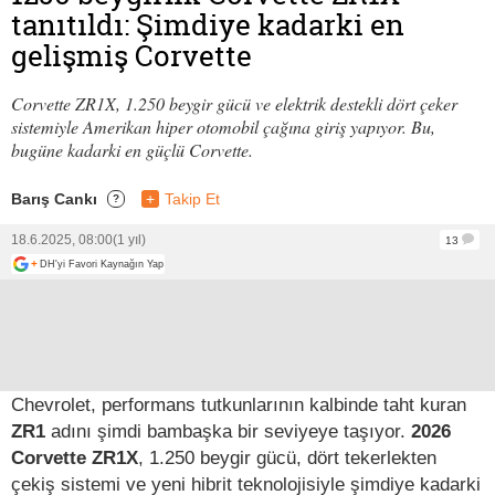
tanıtıldı: Şimdiye kadarki en
gelişmiş Corvette
Corvette ZR1X, 1.250 beygir gücü ve elektrik destekli dört çeker
sistemiyle Amerikan hiper otomobil çağına giriş yapıyor. Bu,
bugüne kadarki en güçlü Corvette.
Barış Cankı
+
Takip Et
?
18.6.2025, 08:00
(1 yıl)
13
+
DH'yi Favori Kaynağın Yap
Chevrolet, performans tutkunlarının kalbinde taht kuran
ZR1
adını şimdi bambaşka bir seviyeye taşıyor.
2026
Corvette ZR1X
, 1.250 beygir gücü, dört tekerlekten
çekiş sistemi ve yeni hibrit teknolojisiyle şimdiye kadarki