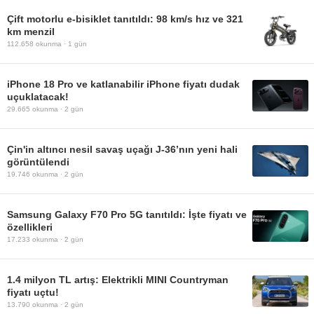
Çift motorlu e-bisiklet tanıtıldı: 98 km/s hız ve 321
km menzil
112.658
okunma ·
1 gün
iPhone 18 Pro ve katlanabilir iPhone fiyatı dudak
uçuklatacak!
29.665
okunma ·
2 gün
Çin'in altıncı nesil savaş uçağı J-36’nın yeni hali
görüntülendi
19.746
okunma ·
2 gün
Samsung Galaxy F70 Pro 5G tanıtıldı: İşte fiyatı ve
özellikleri
17.233
okunma ·
2 gün
1.4 milyon TL artış: Elektrikli MINI Countryman
fiyatı uçtu!
13.790
okunma ·
2 gün