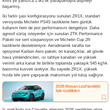
km/s’ye yalnızca 1.9G’lik yavaşlamayla düşmeyi
başarmış.
İki farklı şasi konfigürasyonu sunulan ZR1X, standart
versiyonda Michelin PS4S lastiklerle hem günlük
kullanım hem de pist performansını dengeliyor. Daha
agresif sürüş isteyenler için sunulan ZTK Performance
Paketi ise sert süspansiyon ve Michelin Cup 2R
lastiklerle destekleniyor. Aerodinamik tarafta ise
opsiyonel Karbon Aero paketi; ön kanatçıklar, alt gövde
hava yönlendiricileri, ısı tahliye kanalları ve yüksek
verimli arka kanat ile birlikte toplamda yaklaşık 545 kg'lık
bastırma kuvveti üretiyor. Bu sayede ZR1X, yüksek
hızda bile yere yapışarak maksimum yol tutuş sağlıyor.
2026 Nissan Leaf tanıtıldı:
İşte özellikleri
İç mekânda ise Corvette ailesinin 2026 yenilikleri göze