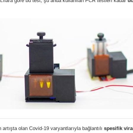
acılara göre bu test, şu anda kullanılan PCR testleri kadar
d
 artışta olan Covid-19 varyantlarıyla bağlantılı
spesifik vira