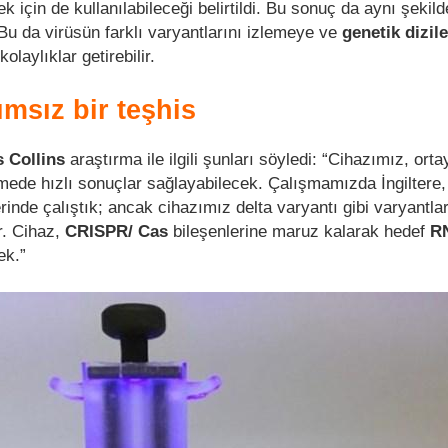
k için de kullanılabileceği belirtildi. Bu sonuç da aynı şekild
 Bu da virüsün farklı varyantlarını izlemeye ve
genetik dizi
olaylıklar getirebilir.
sız bir teşhis
 Collins
araştırma ile ilgili şunları söyledi: “Cihazımız, ort
etmede hızlı sonuçlar sağlayabilecek. Çalışmamızda İngiltere
erinde çalıştık; ancak cihazımız delta varyantı gibi varyantla
ir. Cihaz,
CRISPR/ Cas
bileşenlerine maruz kalarak hedef
R
ek.”