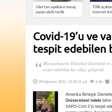
 sistemi: 750
Nike'tan ayaklara masaj
TÜİK açıkla
..
yapan akıllı terlik
internet kul
Covid-19’u ve va
tespit edebilen b
Massachusetts Teknoloji Enstitüsü ve 
tespit edebilen bir cihaz geliştirdi.
09 Ağustos 2021, 15:30
(5 yıl)
6,8b
Amerika Birleşik Devletl
Üniversitesi’ndeki
bilim
SARS-CoV-2’yi tespit ed