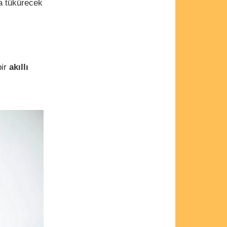
za tükürecek
bir
akıllı