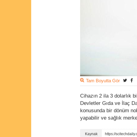
Tam Boyutta Gör
Cihazın 2 ila 3 dolarlık b
Devletler Gıda ve İlaç D
konusunda bir dönüm nokta
yapabilir ve sağlık merk
https://scitechdai