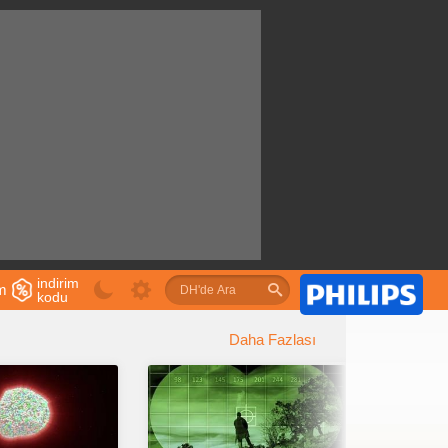
indirim
im
kodu
u
Daha Fazlası