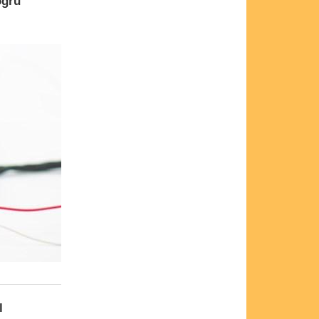
oğru
l