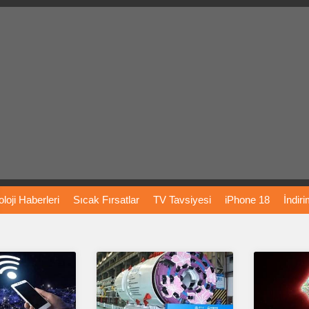
loji
Haberleri
Sıcak
Fırsatlar
TV
Tavsiyesi
iPhone
18
İndir
Önerileri
Türkiye
Araba
Fiyatları
Yapay
Zeka
Şarj
İstasyon
rı
Vizyondaki
Filmler
Bitcoin
Dizi
Önerileri
Telefon
Önerileri
agram
Dondurma
İnstagram
Çöktü
Mü