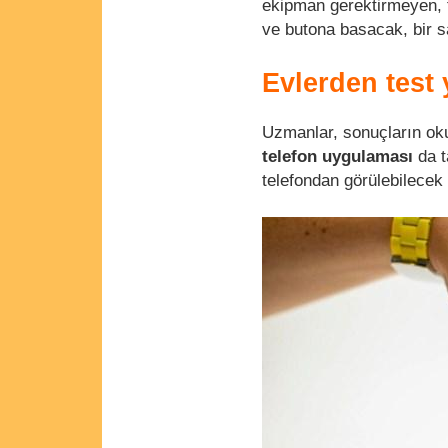
ekipman gerektirmeyen
ve butona basacak, bir sa
Evlerden test 
Uzmanlar, sonuçların oku
telefon uygulaması
da t
telefondan görülebilecek v