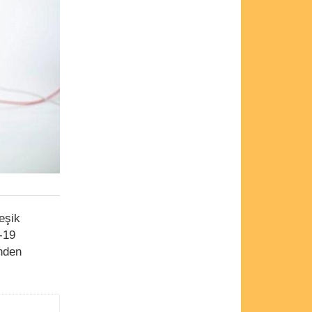
eşik
-19
inden