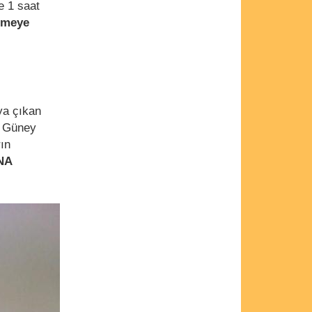
e 1 saat
lemeye
aya çıkan
, Güney
rın
NA