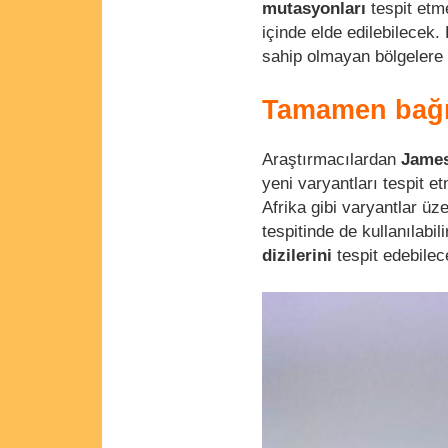
mutasyonları
tespit etme
içinde elde edilebilecek.
sahip olmayan bölgelere k
Tamamen bağım
Araştırmacılardan
James
yeni varyantları tespit 
Afrika gibi varyantlar üz
tespitinde de kullanılabil
dizilerini
tespit edebilec