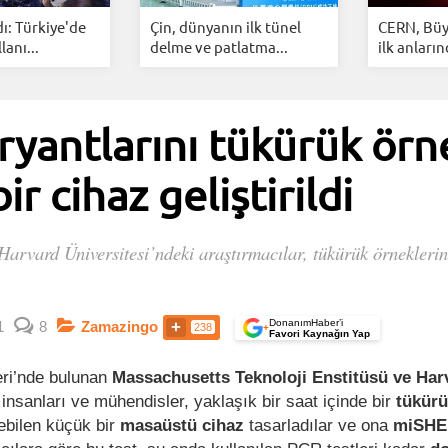
dı: Türkiye'de
Çin, dünyanın ilk tünel
CERN, Büy
lanı...
delme ve patlatma...
ilk anların
ryantlarını tükürük ör
ir cihaz geliştirildi
Harvard Üniversitesi’ndeki araştırmacılar, tükürük örnekleri
DonanımHaber’i
1
8
Zamazingo
238
+
Favori Kaynağın Yap
eri’nde bulunan
Massachusetts Teknoloji Enstitüsü ve Har
 insanları ve mühendisler, yaklaşık bir saat içinde bir
tükür
ebilen küçük bir
masaüstü cihaz
tasarladılar ve ona
miSH