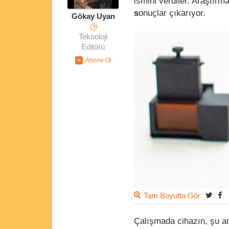
ismini verdiler. Araştırm
s
onuçlar çıkarıyor.
Gökay Uyan
?
Teknoloji
Editörü
Tam Boyutta Gör
Çalışmada cihazın, şu an