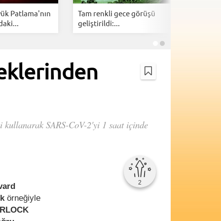
ük Patlama'nın
Tam renkli gece görüşü
İspanya,
daki...
geliştirildi:...
akınını 
neklerinden
ni kullanarak SARS-CoV-2'yi 1 saat içinde
2
vard
ük
örneğiyle
ERLOCK