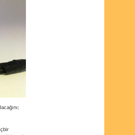
lacağını;
çbir