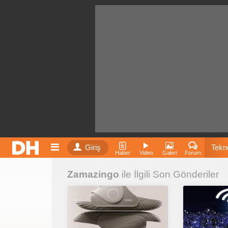
Giriş
Tekno
Haber
Video
Galeri
Forum
Zamazingo
ile İlgili Son Gönderiler
Film
Fiyatla
İnst