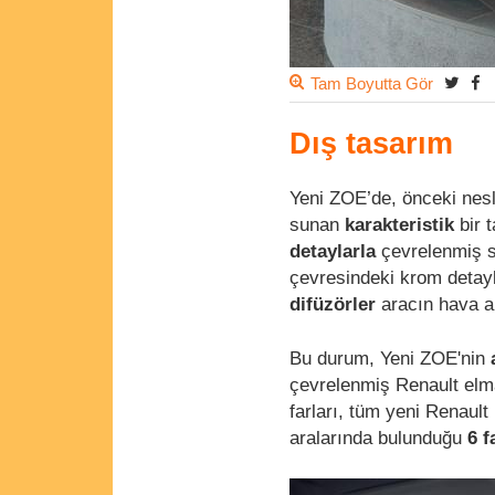
Tam Boyutta Gör
Dış tasarım
Yeni ZOE’de, önceki nesl
sunan
karakteristik
bir 
detaylarla
çevrelenmiş si
çevresindeki krom detayl
difüzörler
aracın hava ak
Bu durum, Yeni ZOE'nin
çevrelenmiş Renault elma
farları, tüm yeni Renaul
aralarında bulunduğu
6 f