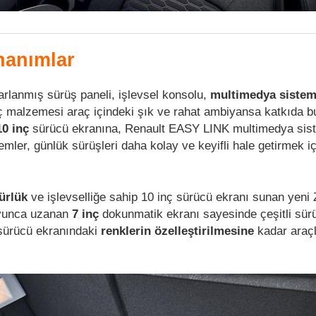
nanımlar
rlanmış sürüş paneli, işlevsel konsolu,
multimedya sistem
 malzemesi araç içindeki şık ve rahat ambiyansa katkıda b
10 inç
sürücü ekranına, Renault EASY LINK multimedya sis
emler, günlük sürüşleri daha kolay ve keyifli hale getirmek iç
ürlük
ve işlevselliğe sahip 10 inç sürücü ekranı sunan yeni
oyunca uzanan
7 inç
dokunmatik ekranı sayesinde çeşitli sür
 sürücü ekranındaki
renklerin özelleştirilmesine
kadar araçla