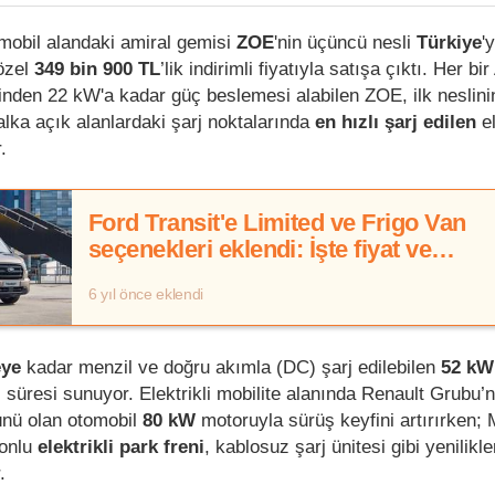
omobil alandaki amiral gemisi
ZOE
'nin üçüncü nesli
Türkiye
'
özel
349 bin 900 TL
’lik indirimli fiyatıyla satışa çıktı. Her bi
linden 22 kW'a kadar güç beslemesi alabilen ZOE, ilk neslini
ka açık alanlardaki şarj noktalarında
en hızlı şarj edilen
el
.
Ford Transit'e Limited ve Frigo Van
seçenekleri eklendi: İşte fiyat ve
özellikleri
6 yıl önce eklendi
eye
kadar menzil ve doğru akımla (DC) şarj edilebilen
52 kW
süresi sunuyor. Elektrikli mobilite alanında Renault Grubu’n
ünü olan otomobil
80 kW
motoruyla sürüş keyfini artırırken; 
yonlu
elektrikli park freni
, kablosuz şarj ünitesi gibi yenilikle
.