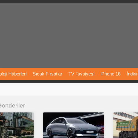
loji
Haberleri
Sıcak
Fırsatlar
TV
Tavsiyesi
iPhone
18
İndir
Önerileri
Türkiye
Araba
Fiyatları
Yapay
Zeka
Şarj
İstasyon
 Gönderiler
rı
Vizyondaki
Filmler
Bitcoin
Dizi
Önerileri
Telefon
Önerileri
agram
Dondurma
İnstagram
Çöktü
Mü