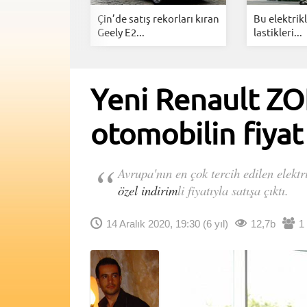
celleme krizi:
Çin’de satış rekorları kıran
Bu elektrikl
..
Geely E2...
lastikleri...
Yeni Renault ZOE 
otomobilin fiyat 
Avrupa'nın en çok tercih edilen elekt
özel indirim
li fiyatıyla satışa çıktı.
14 Aralık 2020, 19:30
(6 yıl)
12,7b
1