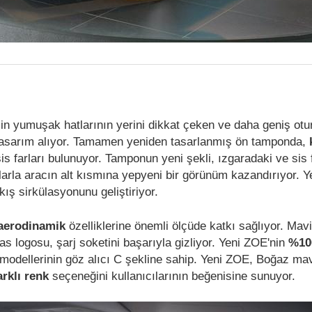
in yumuşak hatlarının yerini dikkat çeken ve daha geniş otu
tasarım alıyor. Tamamen yeniden tasarlanmış ön tamponda,
s farları bulunuyor. Tamponun yeni şekli, ızgaradaki ve sis f
arla aracın alt kısmına yepyeni bir görünüm kazandırıyor. 
ış sirkülasyonunu geliştiriyor.
aerodinamik
özelliklerine önemli ölçüde katkı sağlıyor. Mavi
s logosu, şarj soketini başarıyla gizliyor. Yeni ZOE'nin
%10
t modellerinin göz alıcı C şekline sahip. Yeni ZOE, Boğaz mav
arklı renk
seçeneğini kullanıcılarının beğenisine sunuyor.