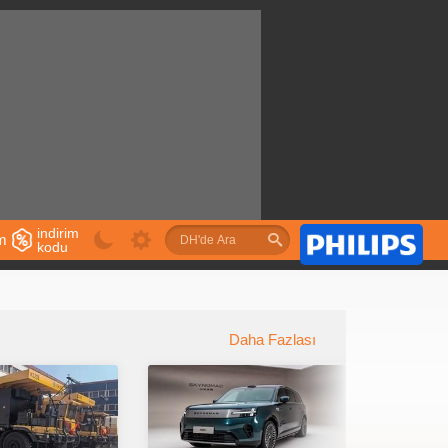
indirim
im
kodu
u
Daha Fazlası