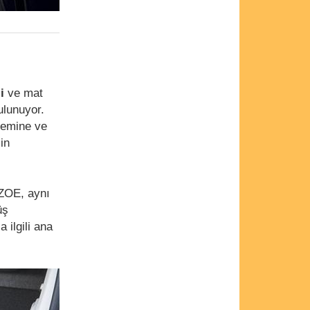
i
ve mat
ulunuyor.
temine ve
in
 ZOE, aynı
üş
 ilgili ana