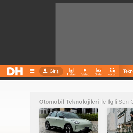
Giriş
Tekno
Haber
Video
Galeri
Forum
Film
Otomobil Teknolojileri
ile İlgili Son
Fiyatla
İnst