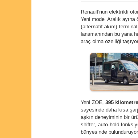
Renault'nun elektrikli ot
Yeni model Aralık ayına 
(alternatif akım) termina
lansmanından bu yana hal
araç olma özelliği taşıyor
Yeni ZOE,
395 kilometr
sayesinde daha kısa şarj 
aşkın deneyiminin bir ür
shifter, auto-hold fonksi
bünyesinde bulunduruyor