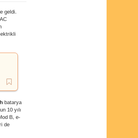
ye geldi.
r AC
n
ektrikli
h
batarya
un 10 yılı
Mod B, e-
ri de