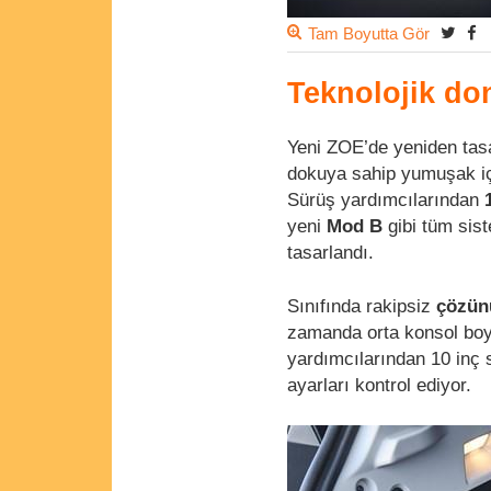
Tam Boyutta Gör
Teknolojik do
Yeni ZOE’de yeniden tasa
dokuya sahip yumuşak iç
Sürüş yardımcılarından
yeni
Mod B
gibi tüm sist
tasarlandı.
Sınıfında rakipsiz
çözün
zamanda orta konsol b
yardımcılarından 10 inç
ayarları kontrol ediyor.