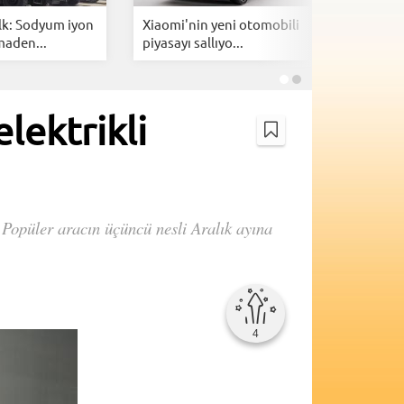
lk: Sodyum iyon
Xiaomi'nin yeni otomobili
Togg içi
maden...
piyasayı sallıyo...
özel 1 mi
lektrikli
. Popüler aracın üçüncü nesli Aralık ayına
4