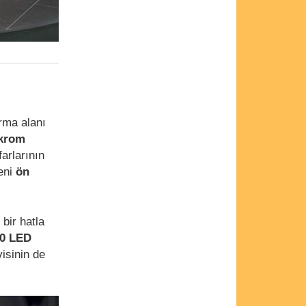
rma alanı
krom
arlarının
Yeni
ön
 bir hatla
0 LED
isinin de