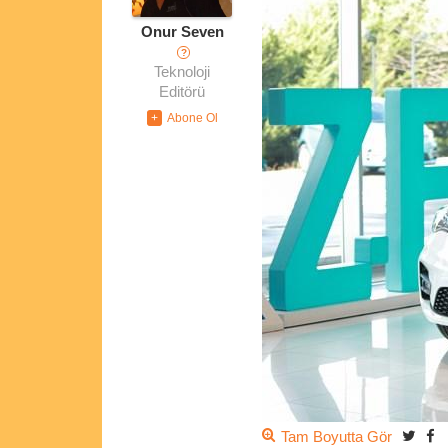
Onur Seven
?
Teknoloji
Editörü
Tam Boyutta Gör