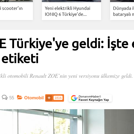
i scooter’ın
Yeni elektrikli Hyundai
Dünyada i
IONIQ 6 Türkiye'de...
bataryalı 
Türkiye'ye geldi: İşte e
etiketi
rikli otomobili Renault ZOE’nin yeni versiyonu ülkemize geldi
DonanımHaber’i
55
Otomobil
1816
+
Favori Kaynağın Yap