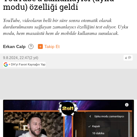
modu) özelliği geldi
YouTube, videoların belli bir süre sonra otomatik olarak
durdurulmasını sağlayan zamanlayıcı özelliğini test ediyor. Uyku
modu, hem masaüstü hem de mobilde kullanıma sunulacak.
Erkan Calp
+
Takip Et
?
9.8.2024, 22:47
(2 yıl)
4
+
DH'yi Favori Kaynağın Yap