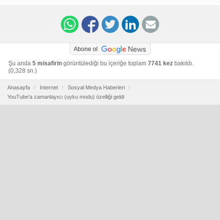
testing-a-built-in-sleep-timer-but-only-with-premium-
subscribers/
Abone ol
Şu anda
5 misafirin
görüntülediği bu içeriğe toplam
7741 kez
bakıldı.
(0,328 sn.)
Anasayfa
Internet
Sosyal Medya Haberleri
YouTube'a zamanlayıcı (uyku modu) özelliği geldi