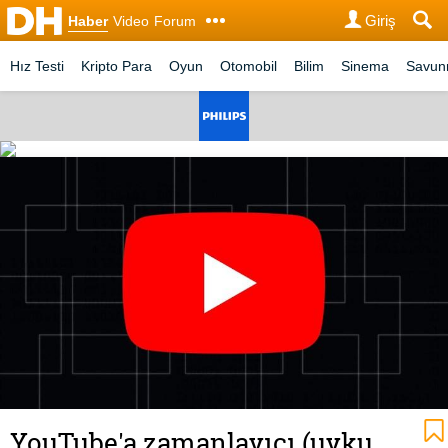
Giriş
Haber
Video
Forum
Hız Testi
Kripto Para
Oyun
Otomobil
Bilim
Sinema
Savu
YouTube'a zamanlayıcı (uyku