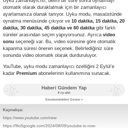
Uyku zamanlayıcısı, belirli bir süre sonra oynatmayı
otomatik olarak duraklatmak için bir zamanlayıcı
ayarlamanıza olanak tanıyor. Uyku modu, masaüstünde
oynatma menüsünde çıkıyor ve
10 dakika, 15 dakika, 20
dakika, 30 dakika, 45 dakika ve 60 dakika
gibi farklı
süreler arasından seçim yapıyorsunuz. Ayrıca
video
sonu
seçeneği var. Bu, video süresine göre otomatik
kapanma süresi öneren seçenek. Belirlediğiniz süre
sonunda video otomatik olarak durduruluyor.
YouTube, uyku modu zamanlayıcı özelliğini 2 Eylül’e
kadar
Premium
abonelerinin kullanımına sunacak.
Haberi Gündem Yap
6 oy aldı
Gündemdekileri Göster >
Kaynakça:
https://www.youtube.com/new
https://9to5google.com/2024/08/09/youtube-is-now-