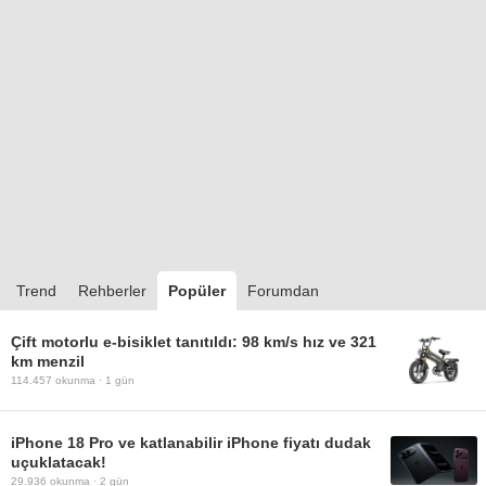
Trend
Rehberler
Popüler
Forumdan
Çift motorlu e-bisiklet tanıtıldı: 98 km/s hız ve 321
km menzil
114.457
okunma ·
1 gün
iPhone 18 Pro ve katlanabilir iPhone fiyatı dudak
uçuklatacak!
29.936
okunma ·
2 gün