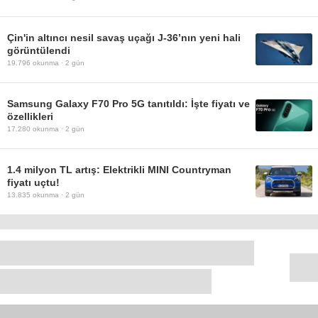
Çin'in altıncı nesil savaş uçağı J-36’nın yeni hali
görüntülendi
19.796
okunma ·
2 gün
Samsung Galaxy F70 Pro 5G tanıtıldı: İşte fiyatı ve
özellikleri
17.280
okunma ·
2 gün
1.4 milyon TL artış: Elektrikli MINI Countryman
fiyatı uçtu!
13.835
okunma ·
2 gün