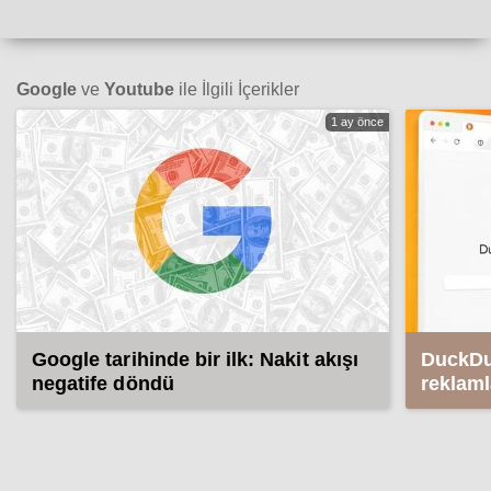
Google
ve
Youtube
ile İlgili İçerikler
1 ay önce
Google tarihinde bir ilk: Nakit akışı
DuckDu
negatife döndü
reklaml