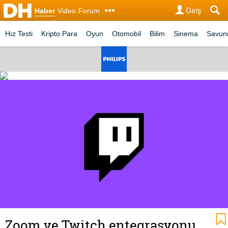
Giriş
Haber
Video
Forum
Hız Testi
Kripto Para
Oyun
Otomobil
Bilim
Sinema
Savu
Zoom ve Twitch entegrasyonu