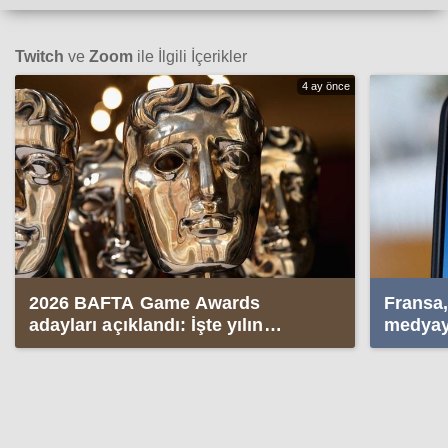
Twitch
ve
Zoom
ile İlgili İçerikler
4 ay önce
2026 BAFTA Game Awards
Fransa,
adayları açıklandı: İşte yılın
medyayı
oyunları
yasakla