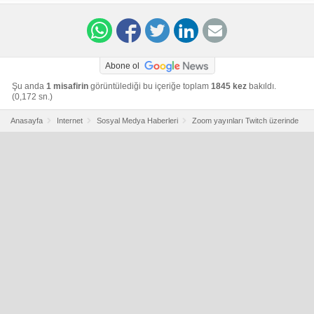
twitch-stream-button-integration
Abone ol
Şu anda
1 misafirin
görüntülediği bu içeriğe toplam
1845 kez
bakıldı.
(0,172 sn.)
Anasayfa
Internet
Sosyal Medya Haberleri
Zoom yayınları Twitch üzerinde