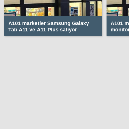
A101 marketler Samsung Galaxy
A101 m
Tab A11 ve A11 Plus satıyor
monitö
satıyor