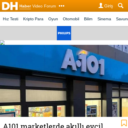
Giriş
Haber
Video
Forum
Hız Testi
Kripto Para
Oyun
Otomobil
Bilim
Sinema
Savu
A101 marketlerde akıllı evcil