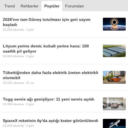
Trend
Rehberler
Popüler
Forumdan
2026'nın tam Güneş tutulması için geri sayım
başladı
18.253
okunma ·
1 gün
Lityum yerine demir, kobalt yerine hava: 100
saatlik pil geliyor
16.919
okunma ·
2 gün
Tükettiğinden daha fazla elektrik üreten elektrikli
otomobil
16.101
okunma ·
21 sa.
Togg servis ağı genişliyor: 11 yeni servis açıldı
13.399
okunma ·
2 gün
SpaceX roketinin Ay'da açtığı krater görüntülendi
12.443
okunma ·
2 gün