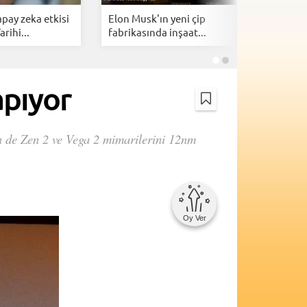
pay zeka etkisi
Elon Musk'ın yeni çip
Intel, T
rihi...
fabrikasında inşaat...
kozuna r
apıyor
n de Zen 2 ve Vega 2 mimarilerini 12nm
Oy Ver