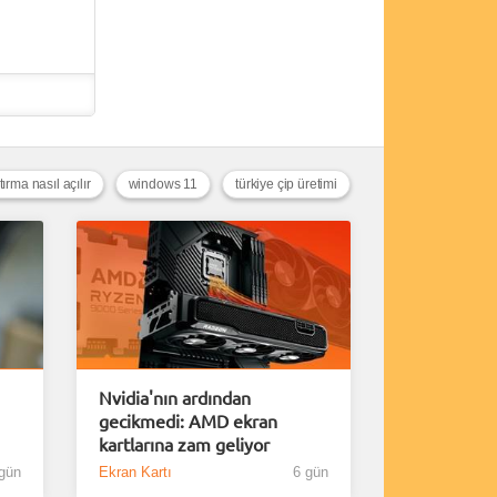
rma nasıl açılır
windows 11
türkiye çip üretimi
Nvidia'nın ardından
gecikmedi: AMD ekran
kartlarına zam geliyor
gün
Ekran Kartı
6 gün