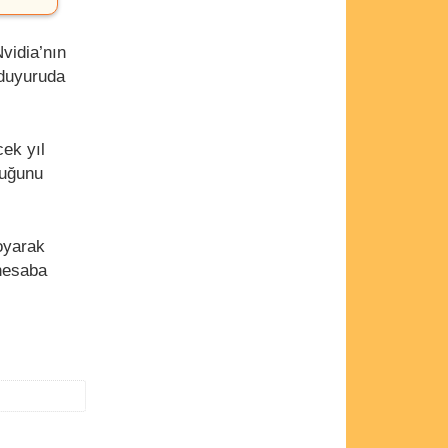
vidia’nın
 duyuruda
cek yıl
duğunu
oyarak
 hesaba