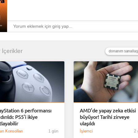
 İçerikler
donanım sanallaştı
ayStation 6 performansı
AMD'de yapay zeka etkisi
dırıldı: PS5'i ikiye
büyüyor! Tarihi zirveye
tlayabilir
ulaşıldı
un Konsolları
1 gün
İşlemci
2 