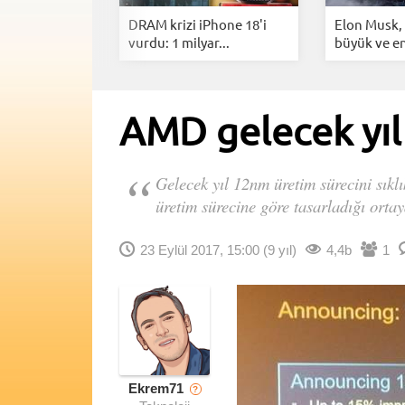
ries ayağa
DRAM krizi iPhone 18'i
Elon Musk,
mp...
vurdu: 1 milyar...
büyük ve en
AMD gelecek yıl
Gelecek yıl 12nm üretim sürecini sık
üretim sürecine göre tasarladığı ortaya
23 Eylül 2017, 15:00
(9 yıl)
4,4b
1
Ekrem71
?