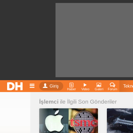
Giriş
Tekno
Haber
Video
Galeri
Forum
İşlemci
ile İlgili Son Gönderiler
Film
Fiyatla
İnst