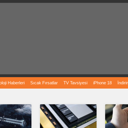
loji
Haberleri
Sıcak
Fırsatlar
TV
Tavsiyesi
iPhone
18
İndir
Önerileri
Türkiye
Araba
Fiyatları
Yapay
Zeka
Şarj
İstasyon
rı
Vizyondaki
Filmler
Bitcoin
Dizi
Önerileri
Telefon
Önerileri
agram
Dondurma
İnstagram
Çöktü
Mü