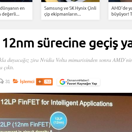
 dünyanın en
Samsung ve SK Hynix Çinli
AMD'de ya
 değerli...
çip ekipmanların...
büyüyor! Ta
 12nm sürecine geçiş y
lıkla duyacağız zira Nvidia Volta mimarisinden sonra AMD’ni
 çıktı.
DonanımHaber’i
31
İşlemci
753
+
Favori Kaynağın Yap