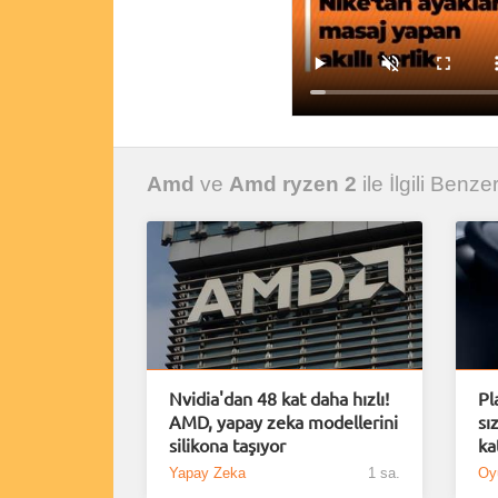
Amd
ve
Amd ryzen 2
ile İlgili Benzer
Nvidia'dan 48 kat daha hızlı!
Pl
AMD, yapay zeka modellerini
sız
silikona taşıyor
ka
Yapay Zeka
1 sa.
Oy