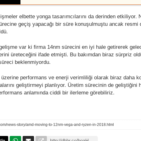
şmeler elbette yonga tasarımcılarını da derinden etkiliyor. N
ürecine geçiş yapacağı bir süre konuşulmuştu ancak resmi
ldü.
 gelişme var ki firma 14nm sürecini en iyi hale getirerek gele
rini üreteceğini ifade etmişti. Bu bakımdan biraz sürpriz ol
 süreci beklenmiyordu.
zerine performans ve enerji verimliliği olarak biraz daha k
larını geliştirmeyi planlıyor. Üretim sürecinin de geliştiğini
erformans anlamında ciddi bir ilerleme görebiliriz.
.com/news-story/amd-moving-to-12nm-vega-and-ryzen-in-2018.html
tle