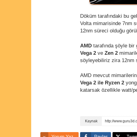
Döküm tarafındaki bu geli
Volta mimarisinde 7nm s
12nm süreci olduğu görü
AMD
tarafında şöyle bir
Vega 2
ve
Zen 2
mimarile
söyleyebiliriz zira 12nm
AMD mevcut mimarilerin ü
Vega 2 ile Ryzen 2
yonga
katarsak özellikle watt/p
http://www.guru3d
Yorum Yaz
Paylaş
Twee