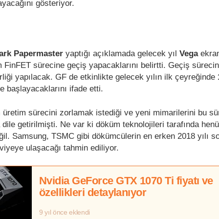
mayacağını gösteriyor.
ark Papermaster
yaptığı açıklamada gelecek yıl
Vega
ekran
FinFET sürecine geçiş yapacaklarını belirtti. Geçiş süreci
irliği yapılacak. GF de etkinlikte gelecek yılın ilk çeyreğinde
 başlayacaklarını ifade etti.
 üretim sürecini zorlamak istediği ve yeni mimarilerini bu sü
 dile getirilmişti. Ne var ki döküm teknolojileri tarafında hen
değil. Samsung, TSMC gibi dökümcülerin en erken 2018 yılı s
iyeye ulaşacağı tahmin ediliyor.
Nvidia GeForce GTX 1070 Ti fiyatı ve
özellikleri detaylanıyor
9 yıl önce eklendi