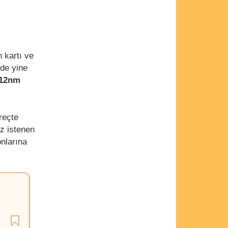
 kartı ve
nde yine
12nm
reçte
üz istenen
onlarına