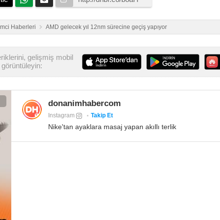
emci Haberleri
AMD gelecek yıl 12nm sürecine geçiş yapıyor
iklerini, gelişmiş mobil
görüntüleyin:
donanimhabercom
Instagram
Takip Et
Nike'tan ayaklara masaj yapan akıllı terlik