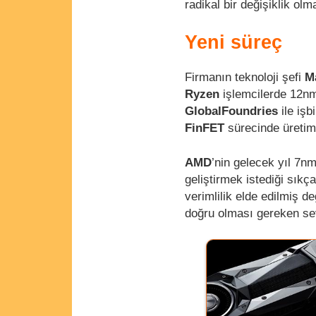
radikal bir değişiklik ol
Yeni süreç
Firmanın teknoloji şefi
M
Ryzen
işlemcilerde 12nm 
GlobalFoundries
ile işb
FinFET
sürecinde üretime
AMD
’nin gelecek yıl 7nm
geliştirmek istediği sıkça
verimlilik elde edilmiş 
doğru olması gereken sev