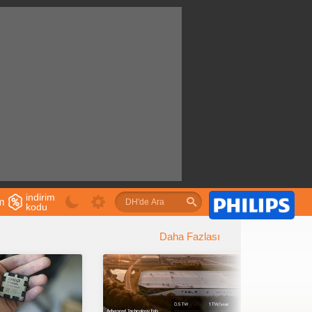
indirim
im
kodu
u
Daha Fazlası