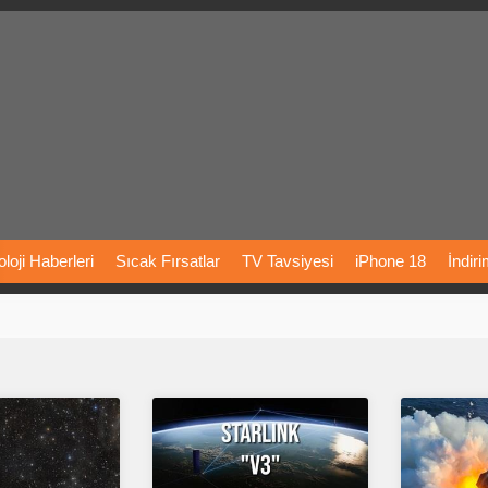
loji
Haberleri
Sıcak
Fırsatlar
TV
Tavsiyesi
iPhone
18
İndir
Önerileri
Türkiye
Araba
Fiyatları
Yapay
Zeka
Şarj
İstasyon
rı
Vizyondaki
Filmler
Bitcoin
Dizi
Önerileri
Telefon
Önerileri
agram
Dondurma
İnstagram
Çöktü
Mü