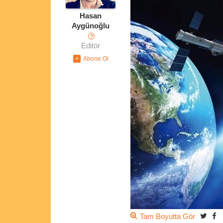
Hasan
Aygünoğlu
?
Editör
Tam Boyutta Gör