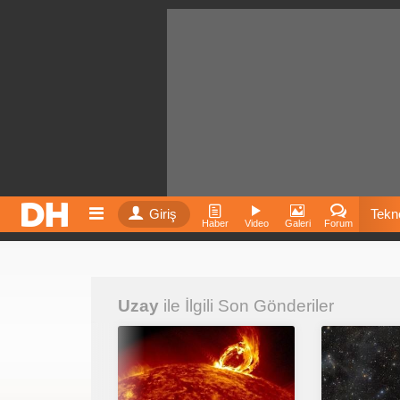
Giriş
Tekno
Haber
Video
Galeri
Forum
Film
Uzay
ile İlgili Son Gönderiler
Fiyatla
İnst