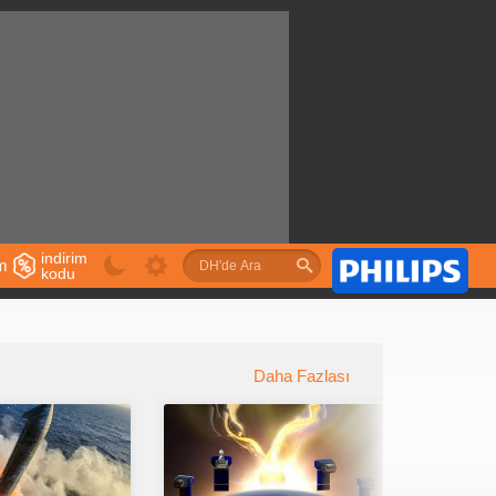
indirim
im
kodu
u
Daha Fazlası