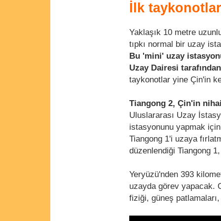
İlk taykonotla
Yaklaşık 10 metre uzunlu
tıpkı normal bir uzay ist
Bu 'mini' uzay istasyon
Uzay Dairesi tarafından
taykonotlar yine Çin'in k
Tiangong 2, Çin'in niha
Uluslararası Uzay İstas
istasyonunu yapmak için 
Tiangong 1'i uzaya fırlatm
düzenlendiği Tiangong 1, 
Yeryüzü'nden 393 kilomet
uzayda görev yapacak. Gö
fiziği, güneş patlamaları