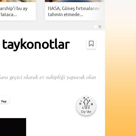
arship’i bu ay
NASA, Güneş fırtınalarını
SpaceX, 
lataca...
tahmin etmede...
meydan o
k taykonotlar
lara geçici olarak ev sahipliği yapacak olan
 Yap
Oy Ver