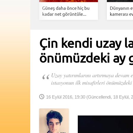
eroitlerden
Güneş daha önce hiç bu
Dünyanın e
...
kadar net görüntüle...
kamerası ev
Çin kendi uzay la
önümüzdeki ay g
Uzay yatırımlarını artırmaya devam ed
istasyonun ilk misafirleri önümüzdeki
16 Eylül 2016, 19:30
(Güncellendi, 18 Eylül, 