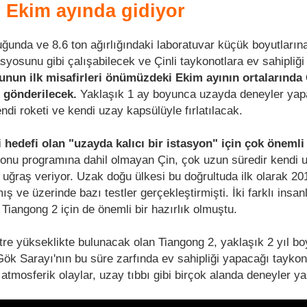
r Ekim ayında gidiyor
ğunda ve 8.6 ton ağırlığındaki laboratuvar küçük boyutları
asyosunu gibi çalışabilecek ve Çinli taykonotlara ev sahipliğ
unun ilk misafirleri önümüzdeki Ekim ayının ortalarında 
 gönderilecek.
Yaklaşık 1 ay boyunca uzayda deneyler yap
endi roketi ve kendi uzay kapsülüyle fırlatılacak.
i hedefi olan "uzayda kalıcı bir istasyon" için çok önemli
yonu programına dahil olmayan Çin, çok uzun süredir kendi 
uğraş veriyor. Uzak doğu ülkesi bu doğrultuda ilk olarak 201
ış ve üzerinde bazı testler gerçekleştirmişti. İki farklı insan
Tiangong 2 için de önemli bir hazırlık olmuştu.
re yükseklikte bulunacak olan Tiangong 2, yaklaşık 2 yıl b
k Sarayı'nın bu süre zarfında ev sahipliği yapacağı taykon
, atmosferik olaylar, uzay tıbbı gibi birçok alanda deneyler y