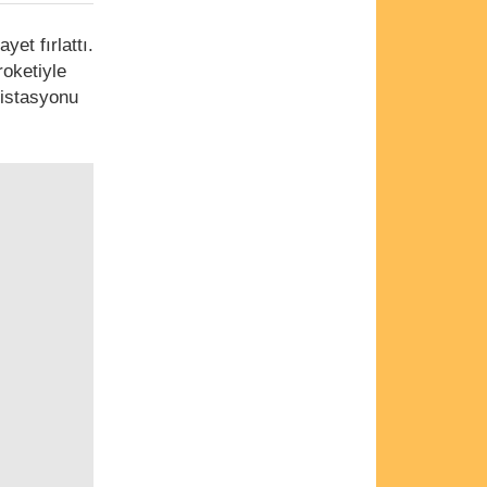
et fırlattı.
roketiyle
 istasyonu