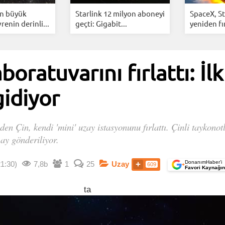
n büyük
Starlink 12 milyon aboneyi
SpaceX, St
renin derinli...
geçti: Gigabit...
yeniden fır
boratuvarını fırlattı: İl
idiyor
en Çin, kendi 'mini' uzay istasyonunu fırlattı. Çinli taykonot
 ay gönderiliyor.
DonanımHaber’i
21:30)
7,8b
1
25
Uzay
609
+
Favori Kaynağın
ta