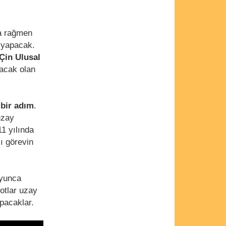
na rağmen
i yapacak.
Çin Ulusal
acak olan
 bir adım
.
uzay
1 yılında
lı görevin
oyunca
otlar uzay
apacaklar.