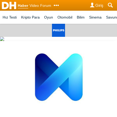
Giriş
Haber
Video
Forum
Hız Testi
Kripto Para
Oyun
Otomobil
Bilim
Sinema
Savu