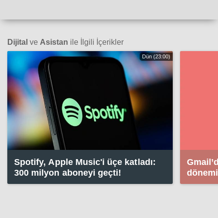
Dijital
ve
Asistan
ile İlgili İçerikler
Dün (23:00)
Spotify, Apple Music'i üçe katladı:
Gmail’d
300 milyon aboneyi geçti!
dönemi