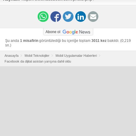
fbid=10156070655185195&set=pcb.10156070660595195&type=1&theater
Abone ol
Şu anda
1 misafirin
görüntülediği bu içeriğe toplam
3011 kez
bakıldı. (0,219
sn.)
Anasayfa
Mobil Teknolojiler
Mobil Uygulamalar Haberleri
Facebook da dijital asistan yarışına dahil oldu