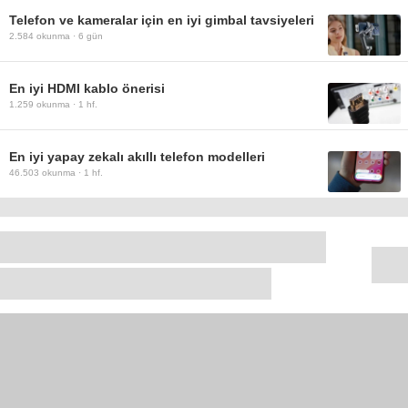
Telefon ve kameralar için en iyi gimbal tavsiyeleri
2.584
okunma ·
6 gün
En iyi HDMI kablo önerisi
1.259
okunma ·
1 hf.
En iyi yapay zekalı akıllı telefon modelleri
46.503
okunma ·
1 hf.