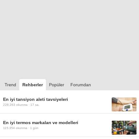
Trend
Rehberler
Popüler
Forumdan
En iyi tansiyon aleti tavsiyeleri
228.263
okunma ·
17 sa.
En iyi termos markaları ve modelleri
115.354
okunma ·
1 gün