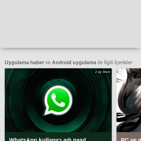
Uygulama haber
ve
Android uygulama
ile İlgili İçerikler
2 ay önce
WhatsApp kullanıcı adı nasıl
PC ve 