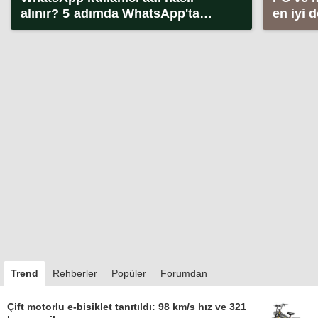
alınır? 5 adımda WhatsApp'ta
en iyi 
kullanıcı adı alma (2026)
Trend
Rehberler
Popüler
Forumdan
Çift motorlu e-bisiklet tanıtıldı: 98 km/s hız ve 321