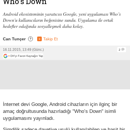
Who’s Down
Android ekosisteminin yaratıcısı Google, yeni uygulaması Who’s
Down'u kullanıcıların beğenisine sundu. Uygulama ile ortak
hedefler odağında sosyalleşmek daha kolay.
Can Tunçer
+
Takip Et
?
16.11.2015, 13:49 (Günc.)
2
+
DH'yi Favori Kaynağın Yap
İnternet devi Google, Android cihazların için ilginç bir
amaç doğrultusunda hazırladığı "Who’s Down" isimli
uygulamasını yayınladı.
Şimdilik sadece davetiye usulü kullanılabilen ve basit bir