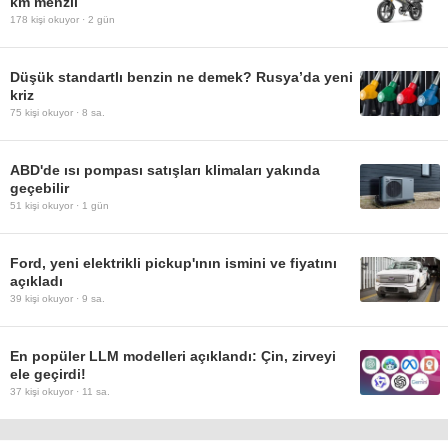
km menzil
178
kişi okuyor ·
2 gün
Düşük standartlı benzin ne demek? Rusya’da yeni
kriz
75
kişi okuyor ·
8 sa.
ABD'de ısı pompası satışları klimaları yakında
geçebilir
51
kişi okuyor ·
1 gün
Ford, yeni elektrikli pickup'ının ismini ve fiyatını
açıkladı
39
kişi okuyor ·
9 sa.
En popüler LLM modelleri açıklandı: Çin, zirveyi
ele geçirdi!
37
kişi okuyor ·
11 sa.