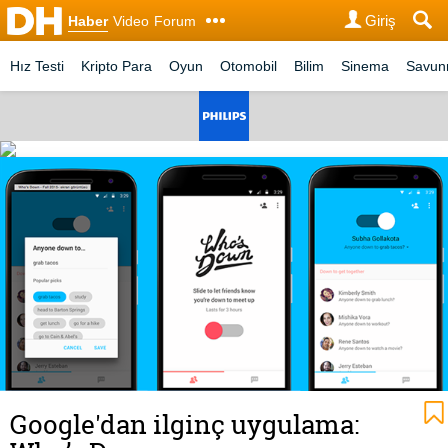
Giriş
Haber
Video
Forum
Hız Testi
Kripto Para
Oyun
Otomobil
Bilim
Sinema
Savu
Google'dan ilginç uygulama: