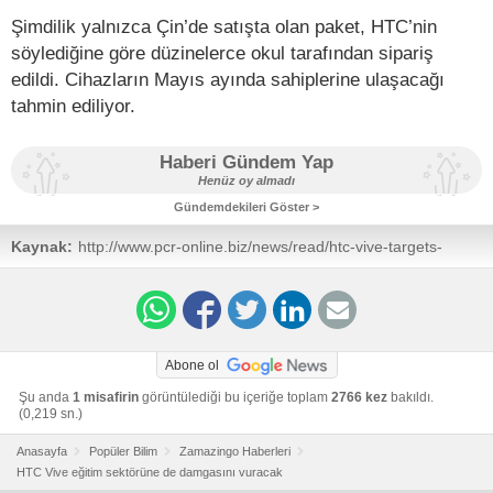
Şimdilik yalnızca Çin’de satışta olan paket, HTC’nin
söylediğine göre düzinelerce okul tarafından sipariş
edildi. Cihazların Mayıs ayında sahiplerine ulaşacağı
tahmin ediliyor.
Haberi Gündem Yap
Henüz oy almadı
Gündemdekileri Göster >
Kaynak:
http://www.pcr-online.biz/news/read/htc-vive-targets-
classrooms-with-new-bundle/039203
Abone ol
Şu anda
1 misafirin
görüntülediği bu içeriğe toplam
2766 kez
bakıldı.
(0,219 sn.)
Anasayfa
Popüler Bilim
Zamazingo Haberleri
HTC Vive eğitim sektörüne de damgasını vuracak