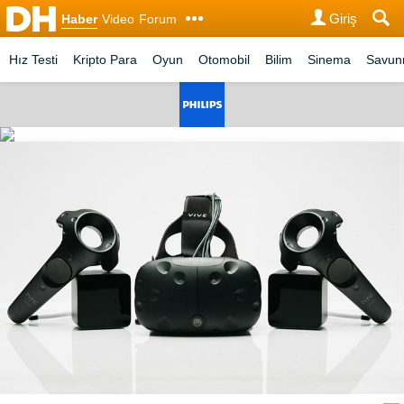
Giriş
Haber
Video
Forum
Hız Testi
Kripto Para
Oyun
Otomobil
Bilim
Sinema
Savu