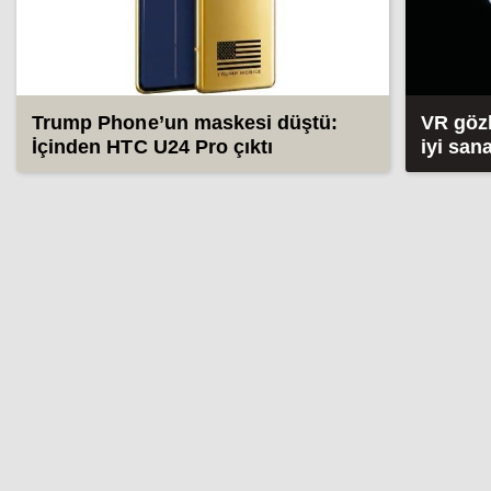
Trump Phone’un maskesi düştü:
VR gözl
İçinden HTC U24 Pro çıktı
iyi san
(2026)