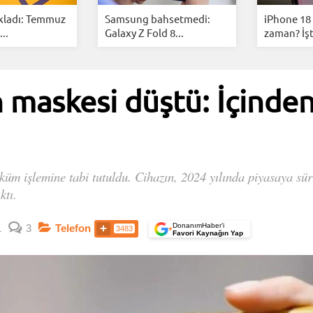
kladı: Temmuz
Samsung bahsetmedi:
iPhone 18 
..
Galaxy Z Fold 8...
zaman? İşt
maskesi düştü: İçinde
öküm işlemine tabi tutuldu. Cihazın, 2024 yılında piyasaya s
ktı.
DonanımHaber’i
1
3
Telefon
3483
+
Favori Kaynağın Yap