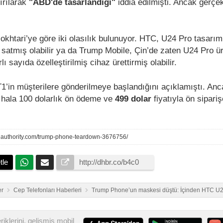
ırılarak
"ABD'de tasarlandığı"
iddia edilmişti. Ancak gerçe
khtari’ye göre iki olasılık bulunuyor. HTC, U24 Pro tasarım
 satmış olabilir ya da Trump Mobile, Çin’de zaten U24 Pro ür
lı sayıda özelleştirilmiş cihaz ürettirmiş olabilir.
’in müşterilere gönderilmeye başlandığını açıklamıştı. Anca
on hala 100 dolarlık ön ödeme ve
499 dolar
fiyatıyla ön sipari
idauthority.com/trump-phone-teardown-3676756/
tle
er
Cep Telefonları Haberleri
Trump Phone’un maskesi düştü: İçinden HTC U24
iklerini, gelişmiş mobil