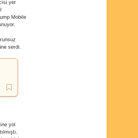
cisi yer
l
Trump Mobile
unuyor.
orunsuz
üne serdi.
ine yol
ılmıştı.