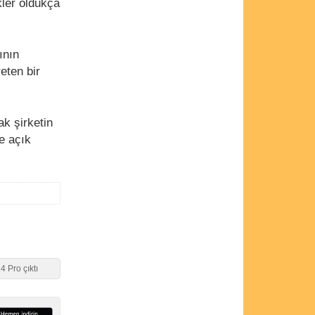
kler oldukça
ının
eten bir
k şirketin
şe açık
 Pro çıktı