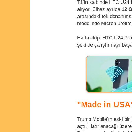
T1’in kalbinde HTC U24 
alıyor. Cihaz ayrıca
12 
arasındaki tek donanımsal
modelinde Micron üretimi
Hatta ekip, HTC U24 Pro
şekilde çalıştırmayı baş
"Made in USA"
Trump Mobile’ın eski bir
açtı. Hatırlanacağı üzer