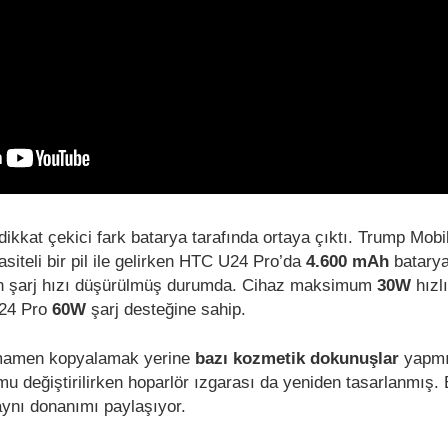
 dikkat çekici fark batarya tarafında ortaya çıktı. Trump Mobi
siteli bir pil ile gelirken HTC U24 Pro’da
4.600 mAh
batarya
n şarj hızı düşürülmüş durumda. Cihaz maksimum
30W
hızl
U24 Pro
60W
şarj desteğine sahip.
amamen kopyalamak yerine
bazı kozmetik dokunuşlar
yapmı
u değiştirilirken hoparlör ızgarası da yeniden tasarlanmış.
aynı donanımı paylaşıyor.