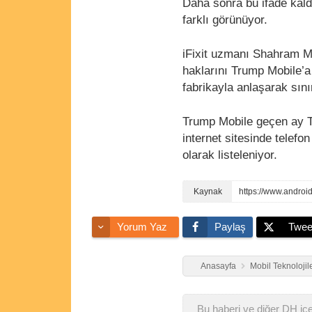
Daha sonra bu ifade kald
farklı görünüyor.
iFixit uzmanı Shahram Mo
haklarını Trump Mobile’a
fabrikayla anlaşarak sınır
Trump Mobile geçen ay T1
internet sitesinde telef
olarak listeleniyor.
https://www.andro
Yorum Yaz
Paylaş
Twee
Anasayfa
Mobil Teknolojil
Bu haberi ve diğer DH içer