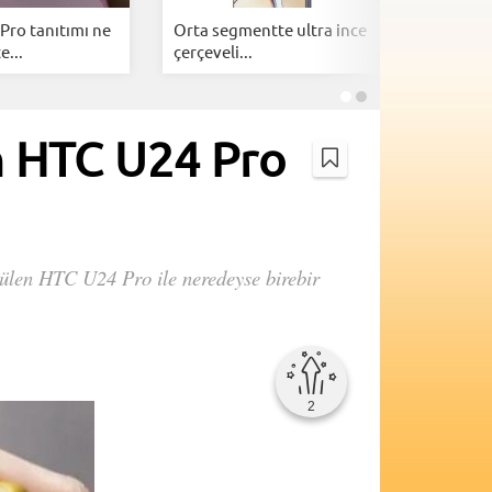
Pro tanıtımı ne
Orta segmentte ultra ince
Google A
e...
çerçeveli...
telefonl
n HTC U24 Pro
ürülen HTC U24 Pro ile neredeyse birebir
2