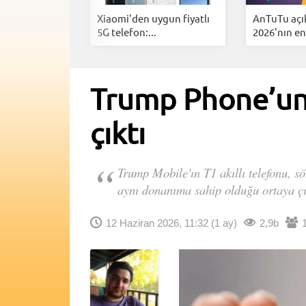
t Phone'un
Xiaomi'den uygun fiyatlı
AnTuTu açı
ellikler...
5G telefon:...
2026'nın en.
Trump Phone’un 
çıktı
Trump Mobile'ın T1 akıllı telefonu, s
aynı donanıma sahip olduğu ortaya çı
12 Haziran 2026, 11:32
(1 ay)
2,9b