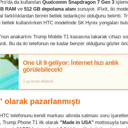
Pro’da da kullanılan
Qualcomm Snapdragon 7 Gen 3
işlem
GB RAM
ve
512 GB depolama alanı
sunuyor. iFixit, iki mode
 farklılıklardan birinin bellek tedarikçisi olduğunu belirtti. 
 bellek kullanılırken HTC modelinde SK Hynix yongaları bul
’nun anakartını Trump Mobile T1 kasasına takarak cihazı s
ardı. Bu da iki telefonun ne kadar benzer olduğunu gözler ön
One UI 9 geliyor: İnternet hızı anlık
görülebilecek!
1 ay önce eklendi
 olarak pazarlanmıştı
 HTC telefonunu kendi markası altında satması soru işaretler
e, Trump Phone T1 ilk olarak
"Made in USA"
mottosuyla tanıt