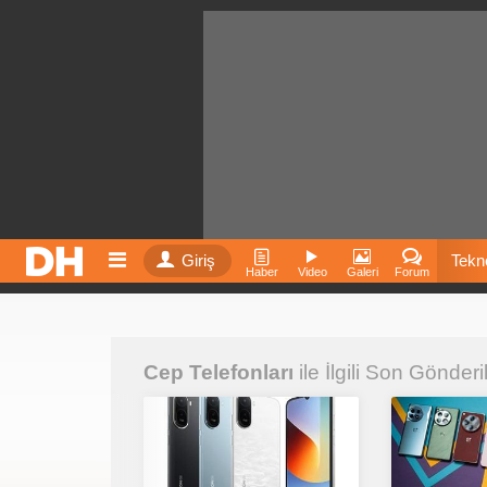
Giriş
Tekno
Haber
Video
Galeri
Forum
Film
Cep Telefonları
ile İlgili Son Gönderi
Fiyatla
İnst