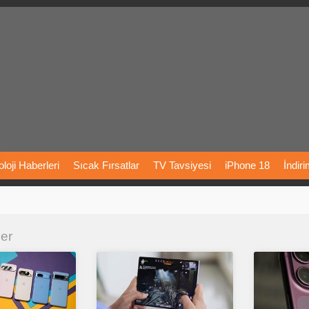
loji
Haberleri
Sıcak
Fırsatlar
TV
Tavsiyesi
iPhone
18
İndir
Önerileri
Türkiye
Araba
Fiyatları
Yapay
Zeka
Şarj
İstasyon
ler
rı
Vizyondaki
Filmler
Bitcoin
Dizi
Önerileri
Telefon
Önerileri
agram
Dondurma
İnstagram
Çöktü
Mü