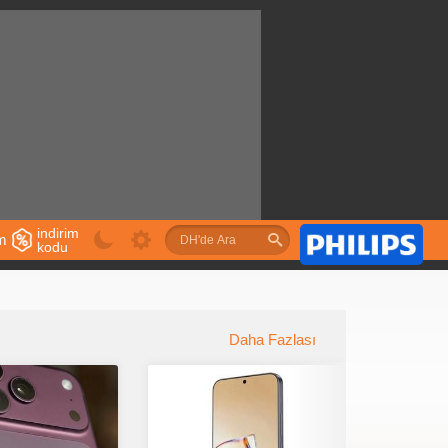
indirim
im
kodu
u
Daha Fazlası