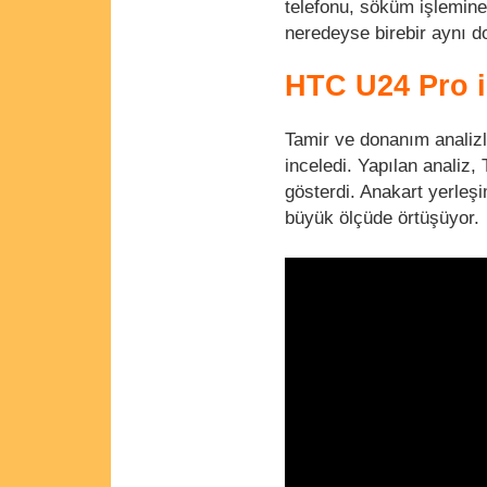
telefonu, söküm işlemine
neredeyse birebir aynı d
HTC U24 Pro il
Tamir ve donanım analizle
inceledi. Yapılan analiz
gösterdi. Anakart yerleşi
büyük ölçüde örtüşüyor.