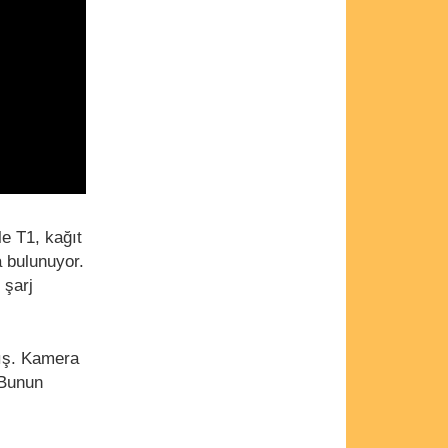
le T1, kağıt
 bulunuyor.
ı şarj
ş. Kamera
 Bunun