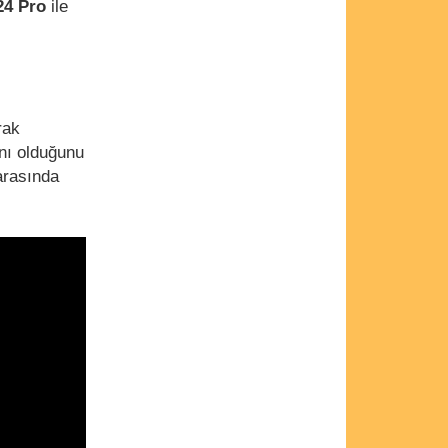
4 Pro
ile
rak
nı olduğunu
 arasında