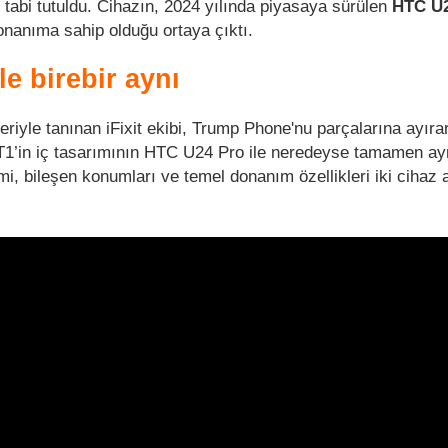
 tabi tutuldu. Cihazın, 2024 yılında piyasaya sürülen
HTC U2
onanıma sahip olduğu ortaya çıktı.
e birebir aynı
riyle tanınan iFixit ekibi, Trump Phone'nu parçalarına ayıra
, T1’in iç tasarımının HTC U24 Pro ile neredeyse tamamen ay
mi, bileşen konumları ve temel donanım özellikleri iki cihaz