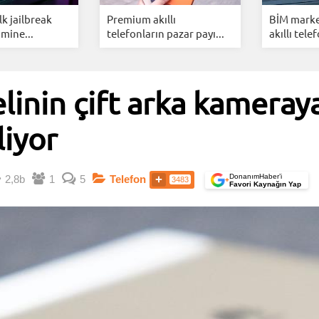
ilk jailbreak
Premium akıllı
BİM marke
mine...
telefonların pazar payı...
akıllı telef
inin çift arka kameray
liyor
DonanımHaber’i
2,8b
1
5
Telefon
3483
+
Favori Kaynağın Yap