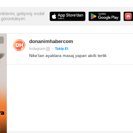
iklerini, gelişmiş mobil
görüntüleyin:
donanimhabercom
Instagram
Takip Et
Nike'tan ayaklara masaj yapan akıllı terlik