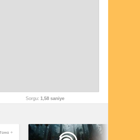
Sorgu:
1,58 saniye
Tümü