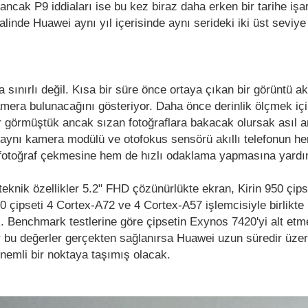
ancak P9 iddiaları ise bu kez biraz daha erken bir tarihe işar
alinde Huawei aynı yıl içerisinde aynı serideki iki üst seviye
.
a sınırlı değil. Kısa bir süre önce ortaya çıkan bir görüntü akı
amera bulunacağını gösteriyor. Daha önce derinlik ölçmek içi
 görmüştük ancak sızan fotoğraflara bakacak olursak asıl 
ki aynı kamera modülü ve otofokus sensörü akıllı telefonun h
fotoğraf çekmesine hem de hızlı odaklama yapmasına yardımc
eknik özellikler 5.2" FHD çözünürlükte ekran, Kirin 950 çip
950 çipseti 4 Cortex-A72 ve 4 Cortex-A57 işlemcisiyle birlikt
k. Benchmark testlerine göre çipsetin Exynos 7420'yi alt etm
r bu değerler gerçekten sağlanırsa Huawei uzun süredir üze
 önemli bir noktaya taşımış olacak.