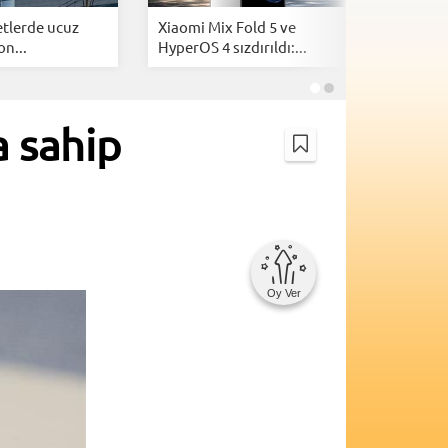
tlerde ucuz
Xiaomi Mix Fold 5 ve
Samsung
on...
HyperOS 4 sızdırıldı:...
tanıtıldı:
a sahip
Oy Ver