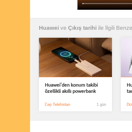
Huawei
ve
Çıkış tarihi
ile İlgili Benze
Huawei'den konum takibi
Hu
özellikli akıllı powerbank
ta
Cep Telefonları
1 gün
Diz