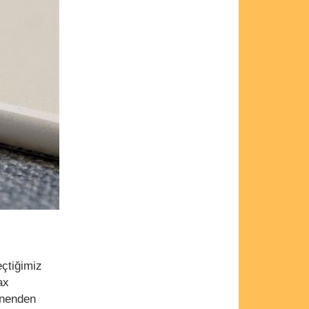
eçtiğimiz
ax
enenden