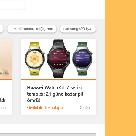
h
turkcell numara değiştirme
samsung s23 fiyat
Huawei Watch GT 7 serisi
tanıtıldı: 21 güne kadar pil
ldı
ömrü!
gün
Giyilebilir Teknolojiler
3 gün