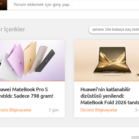
r İçerikler
iphone 16e batarya kaç ma
awei MateBook Pro S
Huawei’nin katlanabilir
nıtıldı: Sadece 798 gram!
dizüstüsü yenilendi:
MateBook Fold 2026 tanıtı
üstü Bilgisayarlar
2 gün
Dizüstü Bilgisayarlar
3 