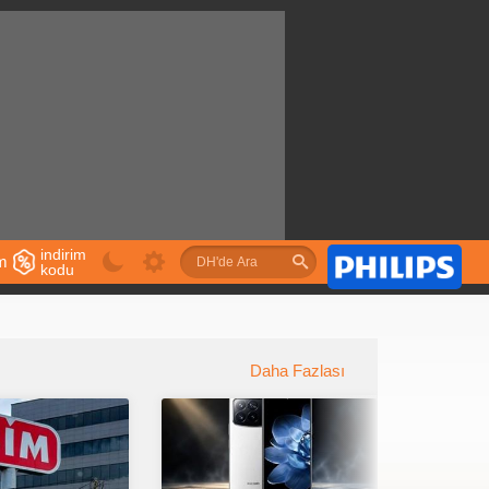
indirim
im
kodu
u
Daha Fazlası