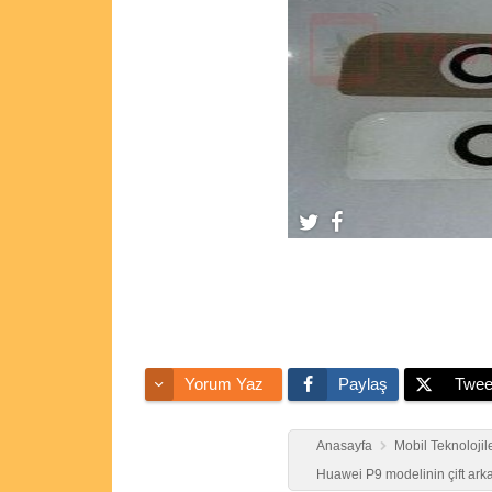
Yorum Yaz
Paylaş
Twee
Anasayfa
Mobil Teknolojil
Huawei P9 modelinin çift arka