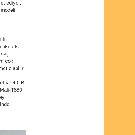
et ediyor.
 modeli
llı
n iki arka
amaç
em çok
ı olabilir.
set ve 4 GB
e Mali-T880
eyi
rinde