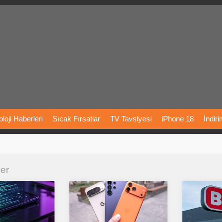
loji
Haberleri
Sıcak
Fırsatlar
TV
Tavsiyesi
iPhone
18
İndir
Önerileri
Türkiye
Araba
Fiyatları
Yapay
Zeka
Şarj
İstasyon
ler
rı
Vizyondaki
Filmler
Bitcoin
Dizi
Önerileri
Telefon
Önerileri
agram
Dondurma
İnstagram
Çöktü
Mü