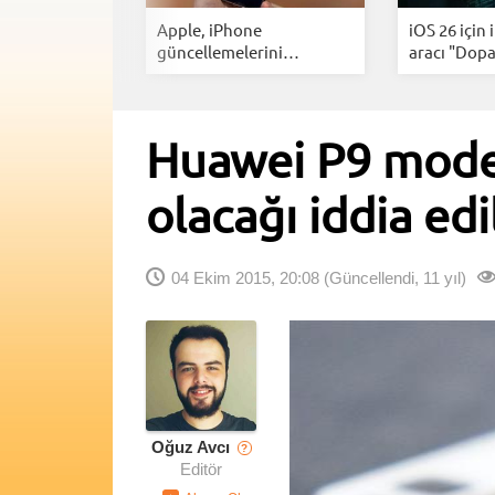
axy S26
Apple, iPhone
iOS 26 için 
mı ortaya...
güncellemelerini
aracı "Dopa
hızlandırdı...
Huawei P9 model
olacağı iddia edi
04 Ekim 2015, 20:08
(Güncellendi, 11 yıl)
Oğuz Avcı
?
Editör