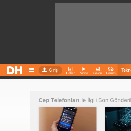
Giriş
Tekno
Haber
Video
Galeri
Forum
Film
Cep Telefonları
ile İlgili Son Gönderi
Fiyatla
İnst