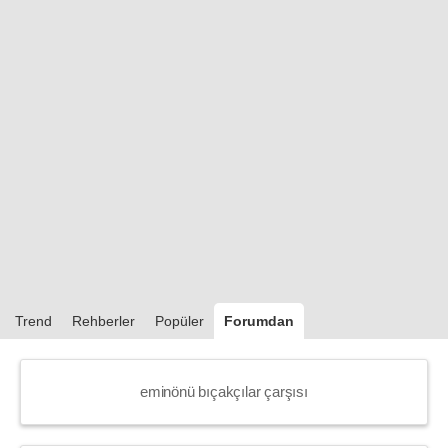
Trend
Rehberler
Popüler
Forumdan
eminönü bıçakçılar çarşısı