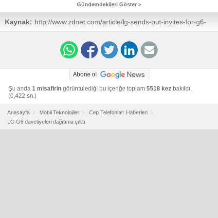
Gündemdekileri Göster >
Kaynak:
http://www.zdnet.com/article/lg-sends-out-invites-for-g6-
event-on-february-26/
Abone ol
Şu anda
1 misafirin
görüntülediği bu içeriğe toplam
5518 kez
bakıldı.
(0,422 sn.)
Anasayfa
Mobil Teknolojiler
Cep Telefonları Haberleri
LG G6 davetiyeleri dağıtıma çıktı