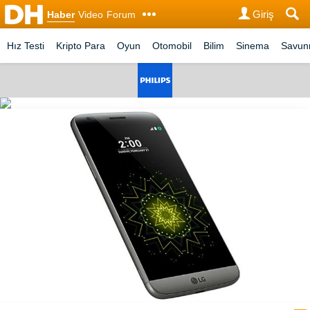
Giriş
Haber
Video
Forum
Hız Testi
Kripto Para
Oyun
Otomobil
Bilim
Sinema
Savu