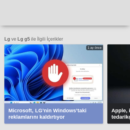
Lg
ve
Lg g5
ile İlgili İçerikler
1 ay önce
Microsoft, LG’nin Windows’taki
Apple, 
reklamlarını kaldırtıyor
tedarikç