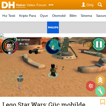
Giriş
Haber
Video
Forum
Hız Testi
Kripto Para
Oyun
Otomobil
Bilim
Sinema
Savu
Lego Star Wars: Güç mobilde