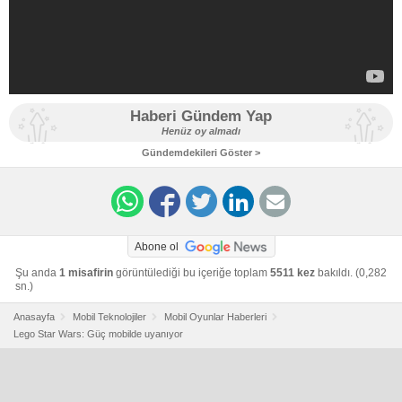
Haberi Gündem Yap
Henüz oy almadı
Gündemdekileri Göster >
Abone ol
Şu anda
1 misafirin
görüntülediği bu içeriğe toplam
5511 kez
bakıldı. (0,282
sn.)
Anasayfa
Mobil Teknolojiler
Mobil Oyunlar Haberleri
Lego Star Wars: Güç mobilde uyanıyor