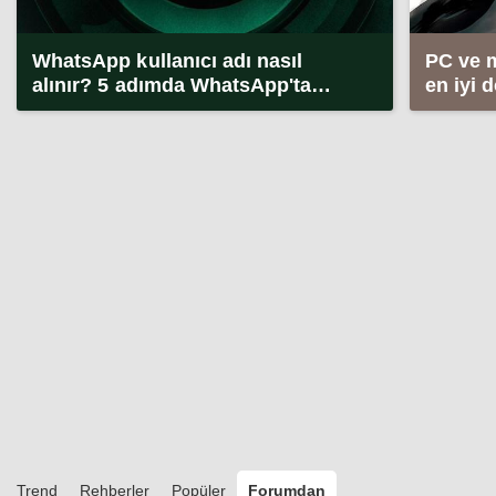
WhatsApp kullanıcı adı nasıl
PC ve 
alınır? 5 adımda WhatsApp'ta
en iyi 
kullanıcı adı alma (2026)
Trend
Rehberler
Popüler
Forumdan