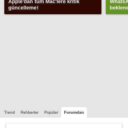
Apple'dan tüm Mac'lere kritik
WhatsA
güncelleme!
beklene
Trend
Rehberler
Popüler
Forumdan