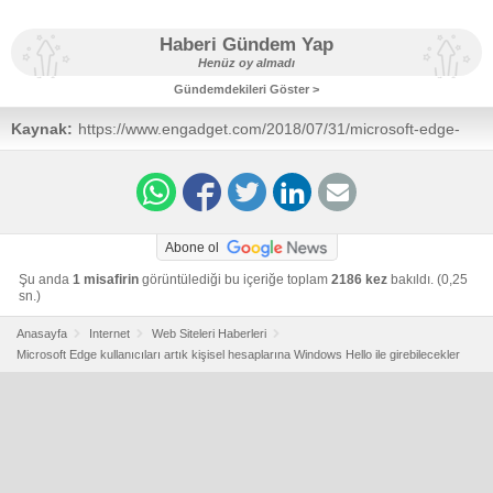
Haberi Gündem Yap
Henüz oy almadı
Gündemdekileri Göster >
Kaynak:
https://www.engadget.com/2018/07/31/microsoft-edge-
now-supports-passwordless-sign-ins/
Abone ol
Şu anda
1 misafirin
görüntülediği bu içeriğe toplam
2186 kez
bakıldı. (0,25
sn.)
Anasayfa
Internet
Web Siteleri Haberleri
Microsoft Edge kullanıcıları artık kişisel hesaplarına Windows Hello ile girebilecekler