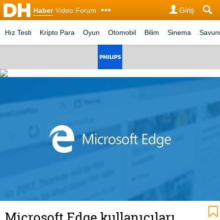
Giriş
Haber
Video
Forum
Hız Testi
Kripto Para
Oyun
Otomobil
Bilim
Sinema
Savu
Microsoft Edge kullanıcıları