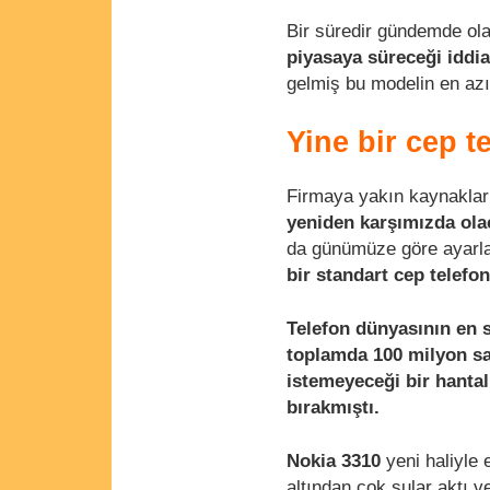
Bir süredir gündemde ola
piyasaya süreceği iddial
gelmiş bu modelin en azı
Yine bir cep t
Firmaya yakın kaynakları
yeniden karşımızda ol
da günümüze göre ayarlan
bir standart cep telefon
Telefon dünyasının en s
toplamda 100 milyon sat
istemeyeceği bir hanta
bırakmıştı.
Nokia 3310
yeni haliyle 
altından çok sular aktı ve