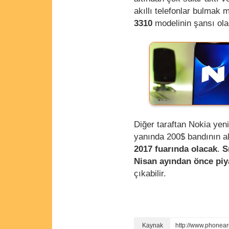
akıllı telefonlar bulmak
3310
modelinin şansı ola
Diğer taraftan Nokia yen
yanında 200$ bandının a
2017 fuarında olacak
.
Sn
Nisan ayından önce piy
çıkabilir.
http://www.phone