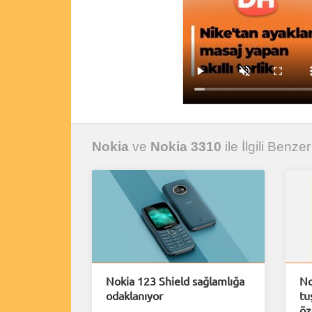
Nokia
ve
Nokia 3310
ile İlgili Benzer
Nokia 123 Shield sağlamlığa
No
odaklanıyor
tu
öz