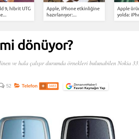
ld 9, hibrit UTG
Apple, iPhone etkinliğine
Apple ürü
e...
hazırlanıyor:...
yolda: iPho
 mi dönüyor?
linen ve hala çalışır durumda örnekleri bulunabilen Nokia 33
DonanımHaber’i
52
Telefon
3483
+
Favori Kaynağın Yap