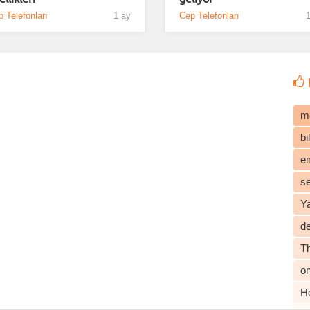
 Telefonları
1 ay
Cep Telefonları
1
m
b
e
s
Y
d
T
o
He