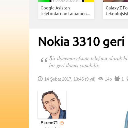
zlar için
Google Asistan
Galaxy Z Fo
cellemes...
telefonlardan tamamen...
teknolojsiyl
Nokia 3310 geri
Bir dönemin efsane telefonu olarak bi
bir geri dönüş yapabilir.
14 Şubat 2017, 13:45
(9 yıl)
14b
1
Ekrem71
?