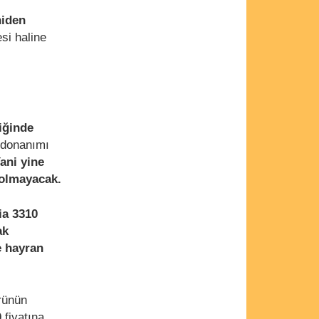
niden
si haline
iğinde
 donanımı
ani yine
n olmayacak.
ia 3310
ak
e hayran
prünün
0
fiyatına