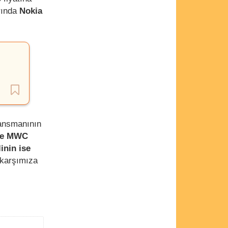
rında
Nokia
lansmanının
 de MWC
inin ise
 karşımıza