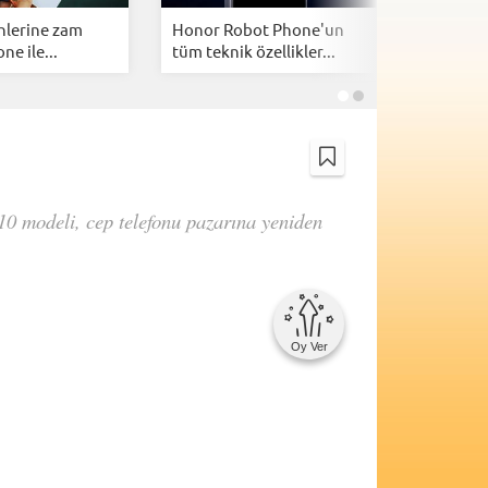
nlerine zam
Honor Robot Phone'un
CXMT'de
ne ile...
tüm teknik özellikler...
atağı: Çin
10 modeli, cep telefonu pazarına yeniden
Oy Ver