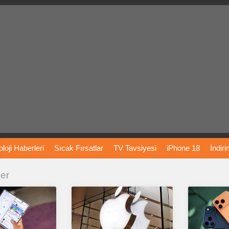
loji
Haberleri
Sıcak
Fırsatlar
TV
Tavsiyesi
iPhone
18
İndir
ler
Önerileri
Türkiye
Araba
Fiyatları
Yapay
Zeka
Şarj
İstasyon
rı
Vizyondaki
Filmler
Bitcoin
Dizi
Önerileri
Telefon
Önerileri
agram
Dondurma
İnstagram
Çöktü
Mü