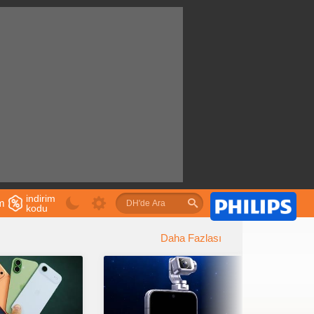
indirim
im
kodu
u
Daha Fazlası