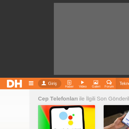
Giriş
Tekno
Haber
Video
Galeri
Forum
Cep Telefonları
ile İlgili Son Gönderi
Film
Fiyatla
İnst