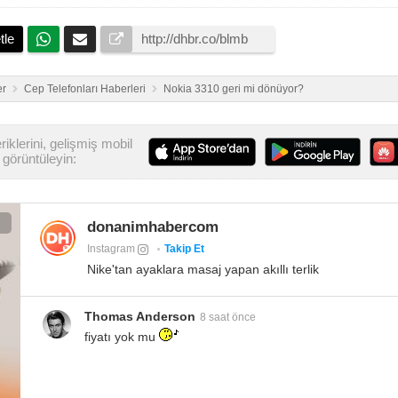
tle
er
Cep Telefonları Haberleri
Nokia 3310 geri mi dönüyor?
iklerini, gelişmiş mobil
görüntüleyin:
donanimhabercom
Instagram
Takip Et
Nike'tan ayaklara masaj yapan akıllı terlik
Thomas Anderson
8 saat önce
fiyatı yok mu