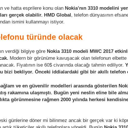
n ve hatta esprilere konu olan
Nokia’nın 3310 modelini ye
arı gerçek olabilir.
HMD Global
, telefon dünyasının efsane
ndan ismini kullanmayı istiyor.
elefonu türünde olacak
n verdiği bilgiye göre
Nokia 3310 modeli MWC 2017 etkinl
acak.
Modern bir görünüme kavuşacak olan telefonun elbette
acak. Fiyatının ise 60$ civarında olacağı tahmin ediliyor.
Y
u bizi bekliyor. Önceki iddialardaki gibi bir akıllı telefo
ağlam ve en güvenilir modelleri arasında gösterilen Nok
ış rakamına ulaşmıştı. Bugün yeni neslin eline bile alm
llıkta görünmesine rağmen 2000 yılında herkesi kendisin
eski günlerine döner mi bilinmez ancak bir gerçek var ki kö
 artık tüketiciler akıllı telefonlara yöneldi. Bugün
Nokia 331