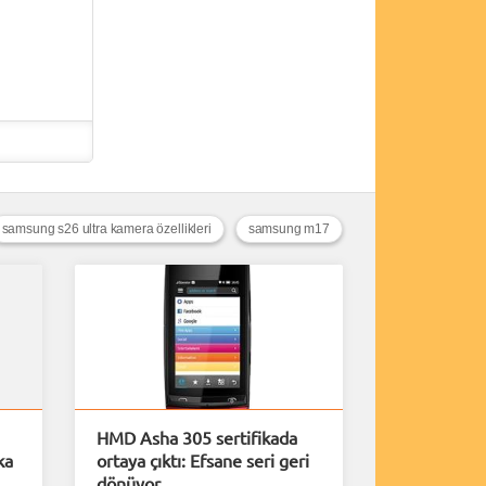
samsung s26 ultra kamera özellikleri
samsung m17
HMD Asha 305 sertifikada
ka
ortaya çıktı: Efsane seri geri
dönüyor