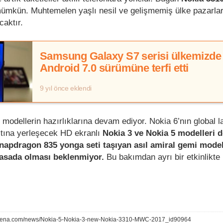
 mümkün. Muhtemelen yaşlı nesil ve gelişmemiş ülke pazarla
caktır.
Samsung Galaxy S7 serisi ülkemizde
Android 7.0 sürümüne terfi etti
9 yıl önce eklendi
i modellerin hazırlıklarına devam ediyor. Nokia 6’nın global 
ltına yerleşecek HD ekranlı
Nokia 3 ve Nokia 5 modelleri
apdragon 835 yonga seti taşıyan asıl amiral gemi model
asada olması beklenmiyor.
Bu bakımdan ayrı bir etkinlikte
arena.com/news/Nokia-5-Nokia-3-new-Nokia-3310-MWC-2017_id90964