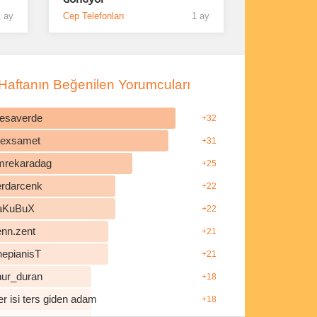
 ay
Cep Telefonları
1 ay
Haftanın Beğenilen Yorumcuları
esaverde
+32
ilexsamet
+31
mrekaradag
+25
erdarcenk
+22
aKuBuX
+22
enn.zent
+21
hepianisT
+21
nur_duran
+18
r isi ters giden adam
+18