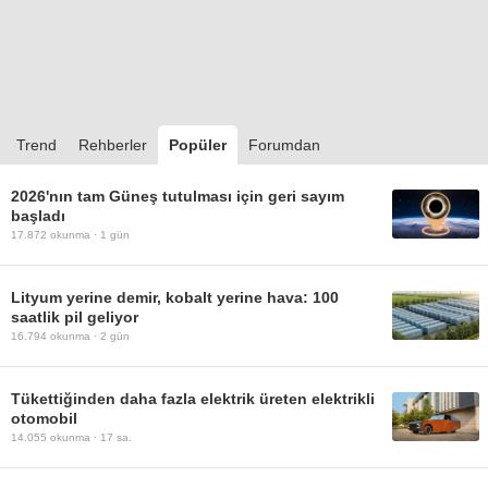
Trend
Rehberler
Popüler
Forumdan
2026'nın tam Güneş tutulması için geri sayım
başladı
17.872
okunma ·
1 gün
Lityum yerine demir, kobalt yerine hava: 100
saatlik pil geliyor
16.794
okunma ·
2 gün
Tükettiğinden daha fazla elektrik üreten elektrikli
otomobil
14.055
okunma ·
17 sa.