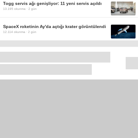
Togg servis ağı genişliyor: 11 yeni servis açıldı
13.195
okunma ·
2 gün
SpaceX roketinin Ay'da açtığı krater görüntülendi
12.114
okunma ·
2 gün