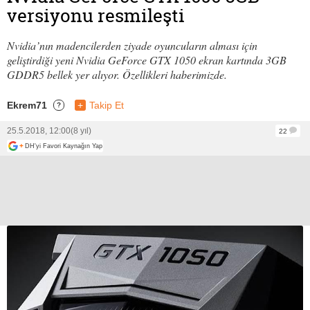
versiyonu resmileşti
Nvidia’nın madencilerden ziyade oyuncuların alması için
geliştirdiği yeni Nvidia GeForce GTX 1050 ekran kartında 3GB
GDDR5 bellek yer alıyor. Özellikleri haberimizde.
Ekrem71
+
Takip Et
?
25.5.2018, 12:00
(8 yıl)
22
+
DH'yi Favori Kaynağın Yap