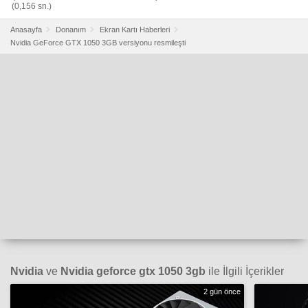
(0,156 sn.)
Anasayfa
Donanım
Ekran Kartı Haberleri
Nvidia GeForce GTX 1050 3GB versiyonu resmileşti
Nvidia
ve
Nvidia geforce gtx 1050 3gb
ile İlgili İçerikler
2 gün önce