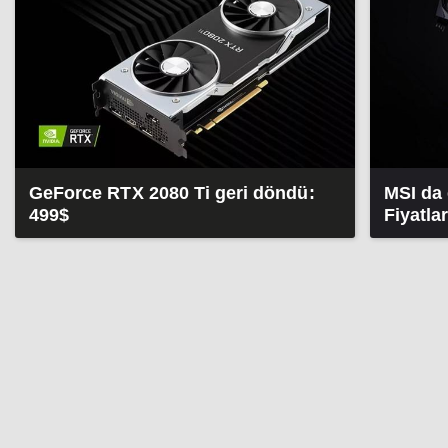
GeForce RTX 2080 Ti geri döndü:
MSI da 
499$
Fiyatla