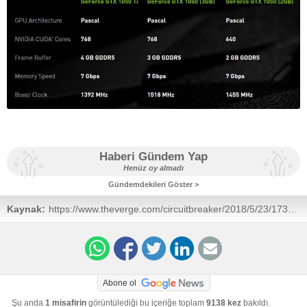
Haberi Gündem Yap
Henüz oy almadı
Gündemdekileri Göster >
Kaynak:
https://www.theverge.com/circuitbreaker/2018/5/23/1738441
gtx-1050-card-budget-diy-pc-gaming
Abone ol
Şu anda
1 misafirin
görüntülediği bu içeriğe toplam
9138 kez
bakıldı.