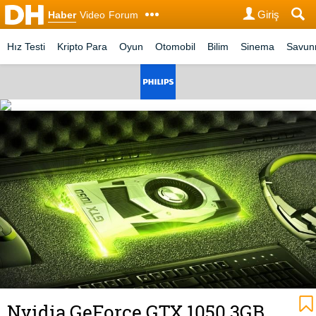
Giriş
Haber
Video
Forum
Hız Testi
Kripto Para
Oyun
Otomobil
Bilim
Sinema
Savu
Nvidia GeForce GTX 1050 3GB