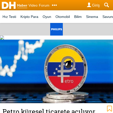
Giriş
Haber
Video
Forum
Hız Testi
Kripto Para
Oyun
Otomobil
Bilim
Sinema
Savu
Petro küresel ticarete açılıyor