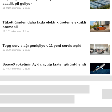
saatlik pil geliyor
16.919
okunma ·
2 gün
Tükettiğinden daha fazla elektrik üreten elektrikli
otomobil
16.101
okunma ·
21 sa.
Togg servis ağı genişliyor: 11 yeni servis açıldı
13.399
okunma ·
2 gün
SpaceX roketinin Ay'da açtığı krater görüntülendi
12.443
okunma ·
2 gün