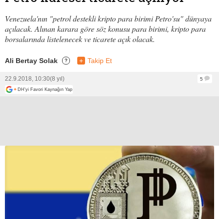
Venezuela'nın "petrol destekli kripto para birimi Petro'su" dünyaya
açılacak. Alınan karara göre söz konusu para birimi, kripto para
borsalarında listelenecek ve ticarete açık olacak.
Ali Bertay Solak
+
Takip Et
?
22.9.2018, 10:30
(8 yıl)
5
+
DH'yi Favori Kaynağın Yap