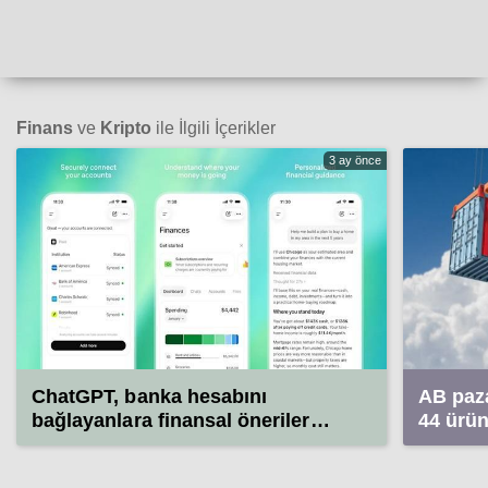
Finans
ve
Kripto
ile İlgili İçerikler
3 ay önce
ChatGPT, banka hesabını
AB paza
bağlayanlara finansal öneriler
44 ürü
sunacak
otomoti