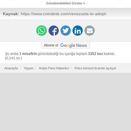
Gündemdekileri Göster >
Kaynak:
https://www.coindesk.com/venezuela-to-adopt-
controversial-petro-token-in-global-trade/
Abone ol
Şu anda
1 misafirin
görüntülediği bu içeriğe toplam
3352 kez
bakıldı.
(0,141 sn.)
Anasayfa
Yaşam
Kripto Para Haberleri
Petro küresel ticarete açılıyor