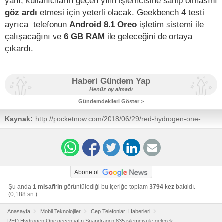
yanı, kullanıcıların geçen yılın işlemcisine sahip olmasını
göz ardı
etmesi için yeterli olacak. Geekbench 4 testi
ayrıca telefonun
Android 8.1 Oreo
işletim sistemi ile
çalışacağını ve
6 GB RAM
ile geleceğini de ortaya
çıkardı.
Haberi Gündem Yap
Henüz oy almadı
Gündemdekileri Göster >
Kaynak:
http://pocketnow.com/2018/06/29/red-hydrogen-one-
benchmark
Abone ol
Şu anda
1 misafirin
görüntülediği bu içeriğe toplam
3794 kez
bakıldı.
(0,188 sn.)
Anasayfa
Mobil Teknolojiler
Cep Telefonları Haberleri
RED Hydrogen One geçen yılın Snapdragon 835 işlemcisi ile gelecek