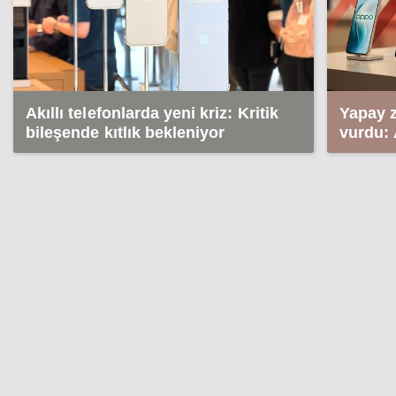
Akıllı telefonlarda yeni kriz: Kritik
Yapay z
bileşende kıtlık bekleniyor
vurdu: 