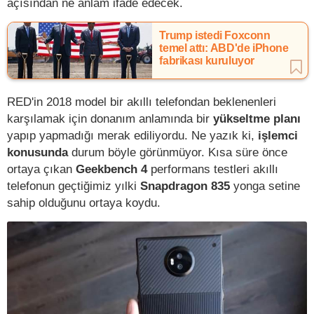
açısından ne anlam ifade edecek.
Trump istedi Foxconn
temel attı: ABD'de iPhone
fabrikası kuruluyor
RED'in 2018 model bir akıllı telefondan beklenenleri
karşılamak için donanım anlamında bir
yükseltme planı
yapıp yapmadığı merak ediliyordu. Ne yazık ki,
işlemci
konusunda
durum böyle görünmüyor. Kısa süre önce
ortaya çıkan
Geekbench 4
performans testleri akıllı
telefonun geçtiğimiz yılki
Snapdragon 835
yonga setine
sahip olduğunu ortaya koydu.