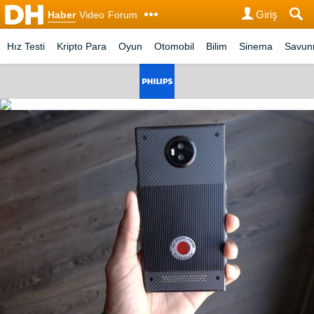
Giriş
Haber
Video
Forum
Hız Testi
Kripto Para
Oyun
Otomobil
Bilim
Sinema
Savu