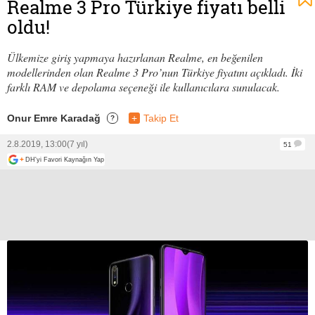
Realme 3 Pro Türkiye fiyatı belli
oldu!
Ülkemize giriş yapmaya hazırlanan Realme, en beğenilen
modellerinden olan Realme 3 Pro’nun Türkiye fiyatını açıkladı. İki
farklı RAM ve depolama seçeneği ile kullanıcılara sunulacak.
Onur Emre Karadağ
+
Takip Et
?
2.8.2019, 13:00
(7 yıl)
51
+
DH'yi Favori Kaynağın Yap