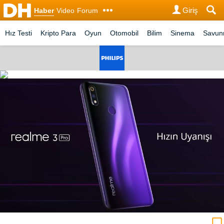
Giriş
Haber
Video
Forum
Hız Testi
Kripto Para
Oyun
Otomobil
Bilim
Sinema
Savu