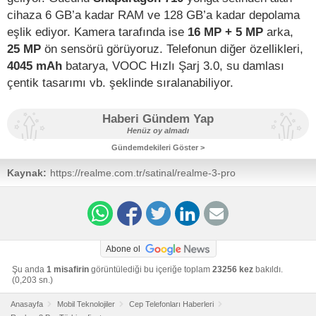
cihaza 6 GB’a kadar RAM ve 128 GB’a kadar depolama
eşlik ediyor. Kamera tarafında ise
16 MP + 5 MP
arka,
25 MP
ön sensörü görüyoruz. Telefonun diğer özellikleri,
4045 mAh
batarya, VOOC Hızlı Şarj 3.0, su damlası
çentik tasarımı vb. şeklinde sıralanabiliyor.
Haberi Gündem Yap
Henüz oy almadı
Gündemdekileri Göster >
Kaynak:
https://realme.com.tr/satinal/realme-3-pro
Abone ol
Şu anda
1 misafirin
görüntülediği bu içeriğe toplam
23256 kez
bakıldı.
(0,203 sn.)
Anasayfa
Mobil Teknolojiler
Cep Telefonları Haberleri