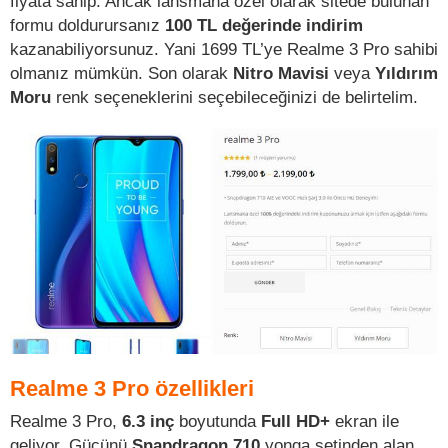
fiyata sahip. Ancak lansmana özel olarak sitede bulunan
formu doldurursanız
100 TL değerinde indirim
kazanabiliyorsunuz. Yani 1699 TL’ye Realme 3 Pro sahibi
olmanız mümkün. Son olarak
Nitro Mavisi
veya
Yıldırım
Moru
renk seçeneklerini seçebileceğinizi de belirtelim.
Realme 3 Pro özellikleri
Realme 3 Pro,
6.3 inç
boyutunda
Full HD+
ekran ile
geliyor. Gücünü
Snapdragon 710
yonga setinden alan