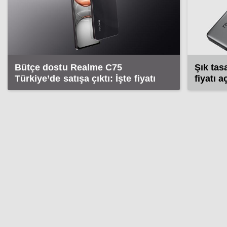
Bütçe dostu Realme C75
Şık tas
Türkiye’de satışa çıktı: İşte fiyatı
fiyatı 