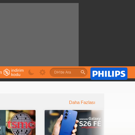
indirim
im
kodu
u
Daha Fazlası