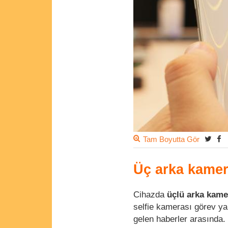
Tam Boyutta Gör
Üç arka kamera
Cihazda
üçlü arka kame
selfie kamerası görev ya
gelen haberler arasında.