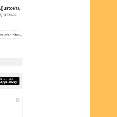
Ağustos
’ta
çin biraz
https://www.91mobiles.com/hub/samsung-galaxy-a30s-triple-rear-cameras-infinity-v-display-production-starts-india-exclusive/