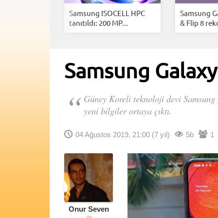
ladı: Temmuz
Samsung ISOCELL HPC
Samsung Ga
.
tanıtıldı: 200 MP...
& Flip 8 rek
Samsung Galaxy 
Güney Koreli teknoloji devi Samsung y
yeni bilgiler ortaya çıktı.
04 Ağustos 2019, 21:00
(7 yıl)
5b
1
Onur Seven