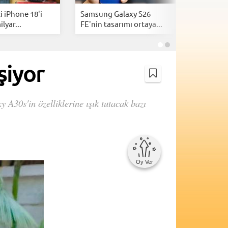
 iPhone 18'i
Samsung Galaxy S26
Akıllı te
lyar...
FE'nin tasarımı ortaya...
sıkılanlar
şiyor
 A30s'in özelliklerine ışık tutacak bazı
Oy Ver