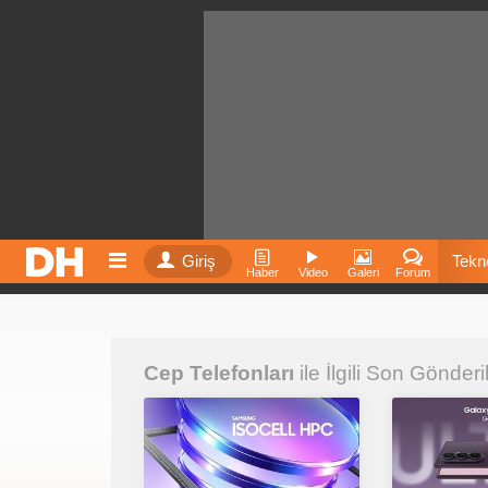
Giriş
Tekno
Haber
Video
Galeri
Forum
Film
Cep Telefonları
ile İlgili Son Gönderi
Fiyatla
İnst