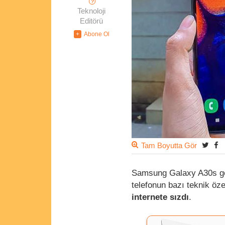
?
Teknoloji
Editörü
Tam Boyutta Gör
Samsung Galaxy A30s ge
telefonun bazı teknik öze
internete sızdı
.