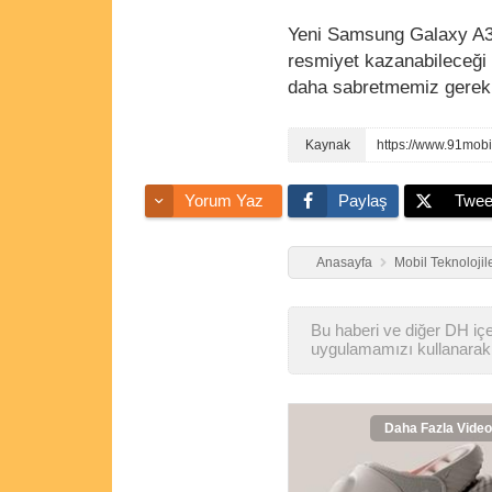
Yeni Samsung Galaxy A3
resmiyet kazanabileceği be
daha sabretmemiz gereki
Yorum Yaz
Paylaş
Twee
Anasayfa
Mobil Teknolojil
Bu haberi ve diğer DH içer
uygulamamızı kullanarak 
Daha Fazla Video