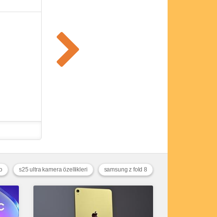
o
s25 ultra kamera özellikleri
samsung z fold 8