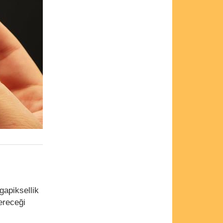
gapiksellik
çereceği