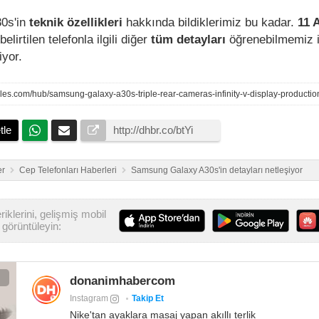
0s'in
teknik özellikleri
hakkında bildiklerimiz bu kadar.
11 
lirtilen telefonla ilgili diğer
tüm detayları
öğrenebilmemiz i
yor.
tle
er
Cep Telefonları Haberleri
Samsung Galaxy A30s'in detayları netleşiyor
iklerini, gelişmiş mobil
görüntüleyin:
donanimhabercom
Instagram
Takip Et
Nike'tan ayaklara masaj yapan akıllı terlik