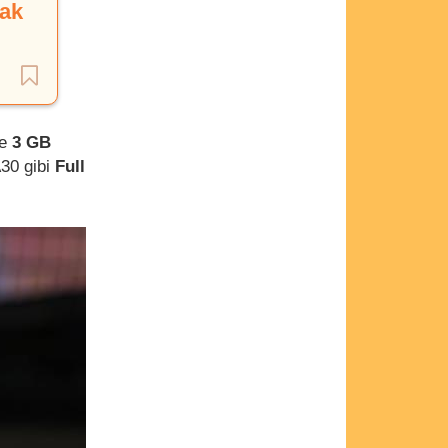
cak
ve
3 GB
A30 gibi
Full