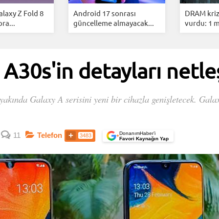
laxy Z Fold 8
Android 17 sonrası
DRAM krizi
ora...
güncelleme almayacak...
vurdu: 1 mi
A30s'in detayları netle
akında Galaxy A serisini yeni bir cihazla genişletecek. Galaxy
DonanımHaber’i
11
Telefon
3483
+
Favori Kaynağın Yap