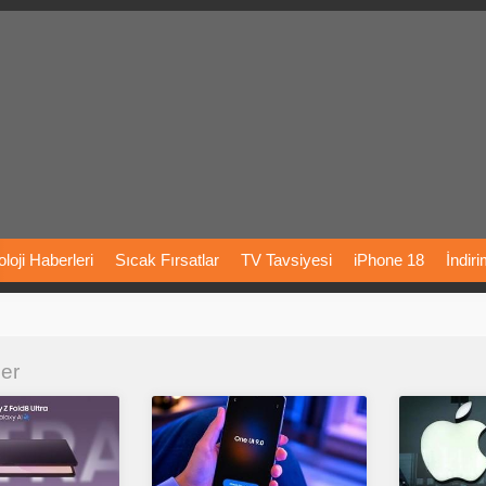
loji
Haberleri
Sıcak
Fırsatlar
TV
Tavsiyesi
iPhone
18
İndir
Önerileri
Türkiye
Araba
Fiyatları
Yapay
Zeka
Şarj
İstasyon
ler
rı
Vizyondaki
Filmler
Bitcoin
Dizi
Önerileri
Telefon
Önerileri
agram
Dondurma
İnstagram
Çöktü
Mü