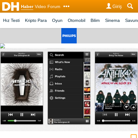
Giriş
Haber
Video
Forum
Hız Testi
Kripto Para
Oyun
Otomobil
Bilim
Sinema
Savu