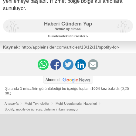
yenilemeye başladı. Hizmet bölge bölge kullanıcılara
sunuluyor.
Haberi Gündem Yap
Henüz oy almadı
Gündemdekileri Göster >
Kaynak:
http://appleinsider.com/articles/13/12/11/spotify-for-
iphone-ipad-goes-subscription-free-with-shuffle-only-
limitation
Abone ol
Şu anda
1 misafirin
görüntülediği bu içeriğe toplam
1004 kez
bakıldı. (0,25
sn.)
Anasayfa
Mobil Teknolojiler
Mobil Uygulamalar Haberleri
Spotify, mobile de ücretsiz dinleme imkanı sunuyor