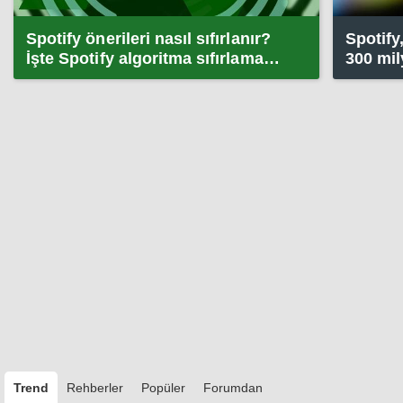
Spotify önerileri nasıl sıfırlanır?
Spotify
İşte Spotify algoritma sıfırlama
300 mil
yöntemleri
Trend
Rehberler
Popüler
Forumdan