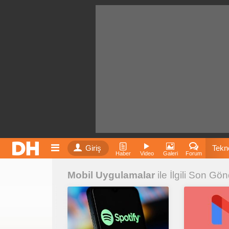
Giriş
Tekno
Haber
Video
Galeri
Forum
Mobil Uygulamalar
ile İlgili Son Gön
Film
Fiyatla
İnst