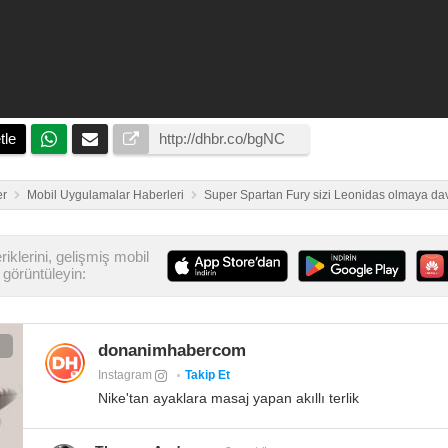
tle
er
Mobil Uygulamalar Haberleri
Super Spartan Fury sizi Leonidas olmaya dav
iklerini, gelişmiş mobil
görüntüleyin:
donanimhabercom
Instagram
Takip Et
Nike'tan ayaklara masaj yapan akıllı terlik