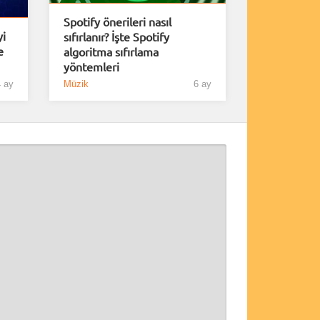
Spotify önerileri nasıl
yi
sıfırlanır? İşte Spotify
e
algoritma sıfırlama
yöntemleri
 ay
Müzik
6 ay