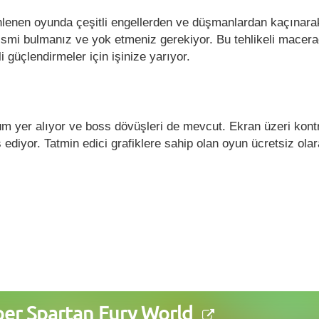
nlenen oyunda çeşitli engellerden ve düşmanlardan kaçınara
 ismi bulmanız ve yok etmeniz gerekiyor. Bu tehlikeli macer
li güçlendirmeler için işinize yarıyor.
m yer alıyor ve boss dövüşleri de mevcut. Ekran üzeri kontr
 ediyor. Tatmin edici grafiklere sahip olan oyun ücretsiz ola
er Spartan Fury World