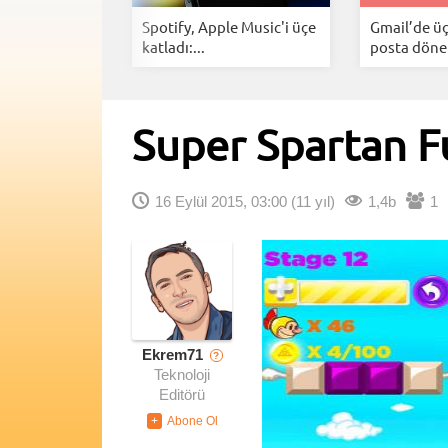
i özellikleri
Spotify, Apple Music'i üçe
Gmail’de üç
...
katladı:...
posta dönem
Super Spartan Fu
16 Eylül 2015, 03:00
(11 yıl)
1,4b
1
Ekrem71
?
Teknoloji
Editörü