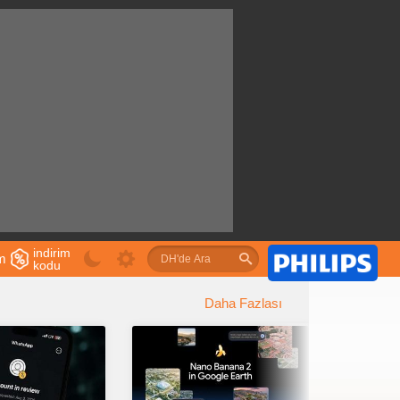
indirim
im
kodu
u
Daha Fazlası