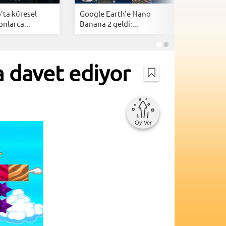
ta küresel
Google Earth'e Nano
Apple'da
onlarca...
Banana 2 geldi:...
iPhone ve
a davet ediyor
Oy Ver