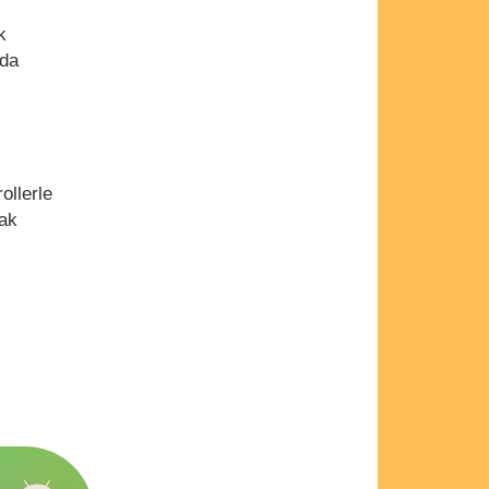
k
ada
ollerle
rak