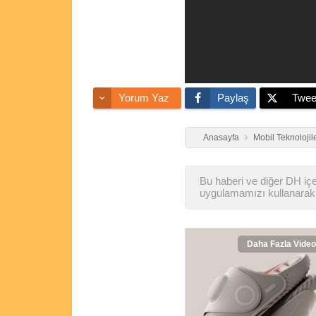
Yorum Yaz
Paylaş
Twee
Anasayfa
Mobil Teknolojil
Bu haberi ve diğer DH içer
uygulamamızı kullanarak 
Daha Fazla Video