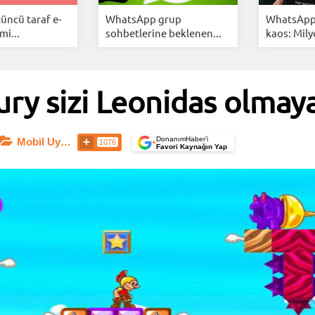
üncü taraf e-
WhatsApp grup
WhatsApp'
i...
sohbetlerine beklenen...
kaos: Mily
ry sizi Leonidas olmay
DonanımHaber’i
Mobil Uygulamalar
1076
+
Favori Kaynağın Yap