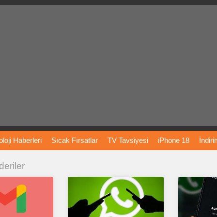
loji
Haberleri
Sıcak
Fırsatlar
TV
Tavsiyesi
iPhone
18
İndir
deriler
Önerileri
Türkiye
Araba
Fiyatları
Yapay
Zeka
Şarj
İstasyon
rı
Vizyondaki
Filmler
Bitcoin
Dizi
Önerileri
Telefon
Önerileri
agram
Dondurma
İnstagram
Çöktü
Mü