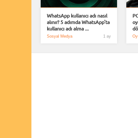
WhatsApp kullanıcı adı nasıl
PC
alınır? 5 adımda WhatsApp'ta
oy
kullanıcı adı alma ...
dö
Sosyal Medya
1 ay
Oy