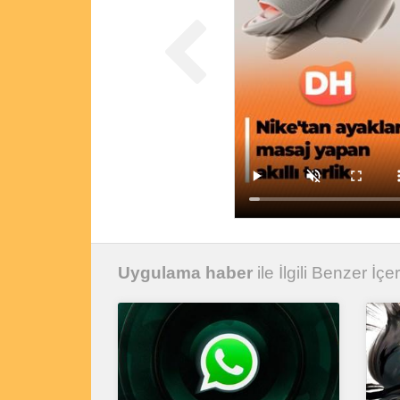
Uygulama haber
ile İlgili Benzer İçer