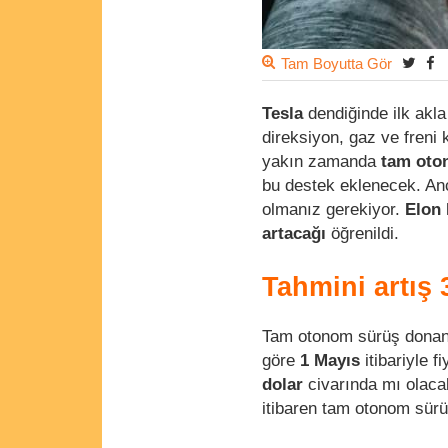
Tam Boyutta Gör
Tesla
dendiğinde ilk akla
direksiyon, gaz ve freni 
yakın zamanda
tam oto
bu destek eklenecek. An
olmanız gerekiyor.
Elon
artacağı
öğrenildi.
Tahmini artış 
Tam otonom sürüş donanı
göre
1 Mayıs
itibariyle f
dolar
civarında mı olacak
itibaren tam otonom sürü