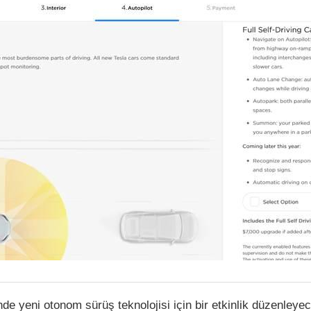
nde yeni otonom sürüş teknolojisi için bir etkinlik düzenleye