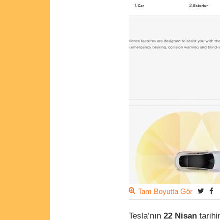
Tam Boyutta Gör
Tesla’nın
22 Nisan
tarihi