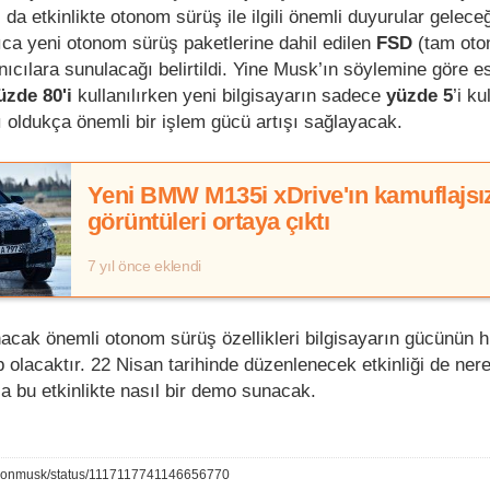
şı da etkinlikte otonom sürüş ile ilgili önemli duyurular geleceğ
ıca yeni otonom sürüş paketlerine dahil edilen
FSD
(tam oto
nıcılara sunulacağı belirtildi. Yine Musk’ın söylemine göre es
üzde 80'i
kullanılırken yeni bilgisayarın sadece
yüzde 5
’i ku
ı oldukça önemli bir işlem gücü artışı sağlayacak.
Yeni BMW M135i xDrive'ın kamuflajsı
görüntüleri ortaya çıktı
7 yıl önce eklendi
nacak önemli otonom sürüş özellikleri bilgisayarın gücünün h
 olacaktır. 22 Nisan tarihinde düzenlenecek etkinliği de ne
a bu etkinlikte nasıl bir demo sunacak.
m/elonmusk/status/1117117741146656770