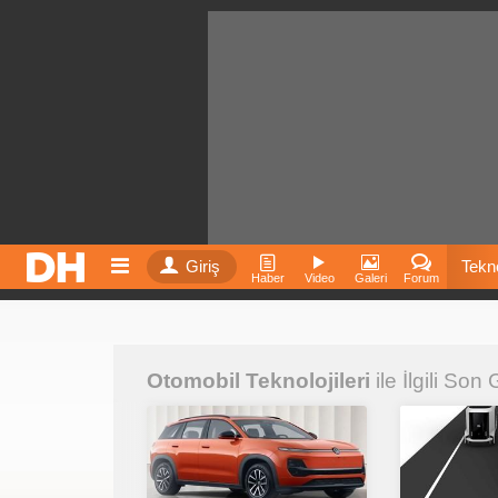
Giriş
Tekno
Haber
Video
Galeri
Forum
Film
Otomobil Teknolojileri
ile İlgili Son
Fiyatla
İnst