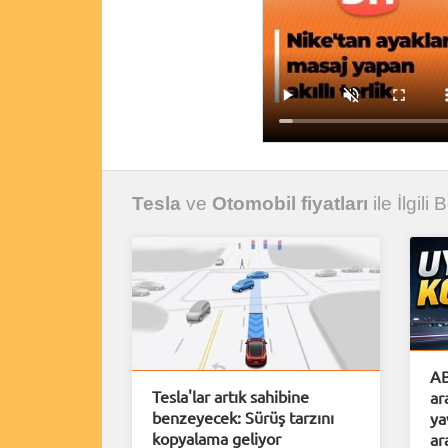
Tesla
ve
Otomobil fiyatları
ile İlgili
AB
Tesla'lar artık sahibine
ar
benzeyecek: Sürüş tarzını
ya
kopyalama geliyor
ar