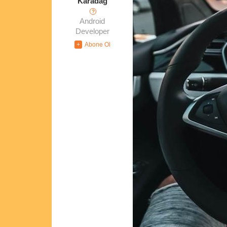
Karadağ
?
Android
Developer