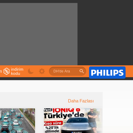
indirim
im
kodu
u
Daha Fazlası