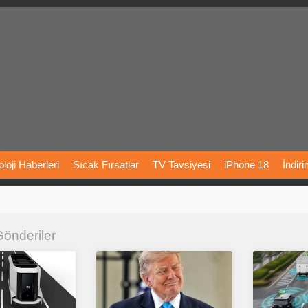
loji
Haberleri
Sıcak
Fırsatlar
TV
Tavsiyesi
iPhone
18
İndir
Önerileri
Türkiye
Araba
Fiyatları
Yapay
Zeka
Şarj
İstasyon
 Gönderiler
rı
Vizyondaki
Filmler
Bitcoin
Dizi
Önerileri
Telefon
Önerileri
agram
Dondurma
İnstagram
Çöktü
Mü