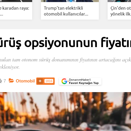
e karadan raya:
Trump'tan elektrikli
Çin’den o
..
otomobil kullanıcılar...
yönelik ilk.
rüş opsiyonunun fiyatın
ulan tam otonom sürüş donanımının fiyatının artacağını açıkl
ekleniyor.
DonanımHaber’i
7
Otomobil
1816
+
Favori Kaynağın Yap