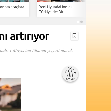
tonom araçlara
Yeni Hyundai Ioniq 6
Nissan'd
..
Türkiye'de! Bir...
hibrit SUV
ı artırıyor
adı. 1 Mayıs’tan itibaren geçerli olacak
Oy Ver