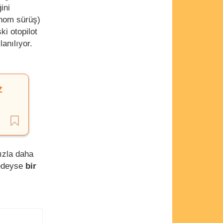
ini
nom sürüş)
ki otopilot
llanılıyor.
z
ızla daha
redeyse
bir