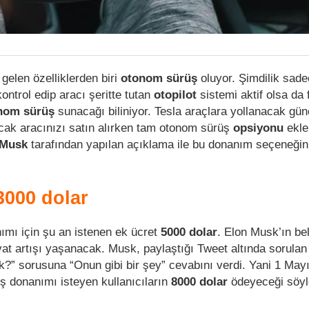
 gelen özelliklerden biri
otonom sürüş
oluyor. Şimdilik sad
kontrol edip aracı şeritte tutan
otopilot
sistemi aktif olsa da 
nom sürüş
sunacağı biliniyor. Tesla araçlara yollanacak gün
cak aracınızı satın alırken tam otonom sürüş
opsiyonu
ekle
 Musk
tarafından yapılan açıklama ile bu donanım seçeneği
3000 dolar
mı için şu an istenen ek ücret
5000 dolar
. Elon Musk’ın beli
iyat artışı yaşanacak. Musk, paylaştığı Tweet altında sorulan
?” sorusuna “Onun gibi bir şey” cevabını verdi. Yani 1 Mayı
ş donanımı isteyen kullanıcıların
8000 dolar
ödeyeceği söyle