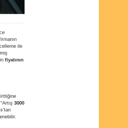
ece
firmanın
celleme ile
miş
nin
fiyatının
rttiğine
 “Artış
3000
s’tan
nebilir.