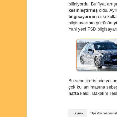
biliniyordu. Bu fiyat artı
kesinleştirmiş
oldu. Ayr
bilgisayarının
eski kulla
bilgisayarının gücünün
y
Yani yeni FSD bilgisayar
Bu sene içerisinde yolla
çok kullanılmasına sebep
hafta
kaldı. Bakalım Tesl
https://twitter.co