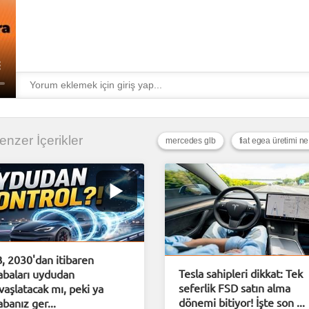
 Benzer İçerikler
mercedes glb
fiat egea üretimi n
, 2030'dan itibaren
Tesla sahipleri dikkat: Tek
abaları uydudan
seferlik FSD satın alma
vaşlatacak mı, peki ya
dönemi bitiyor! İşte son ...
abanız ger...