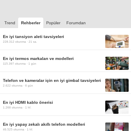
Trend
Rehberler
Popüler
Forumdan
En iyi tansiyon aleti tavsiyeleri
228.312
okunma ·
21 sa.
En iyi termos markaları ve modelleri
115.397
okunma ·
1 gün
Telefon ve kameralar için en iyi gimbal tavsiyeleri
2.622
okunma ·
6 gün
En iyi HDMI kablo önerisi
1.268
okunma ·
1 hf.
En iyi yapay zekalı akıllı telefon modelleri
46.525
okunma ·
1 hf.