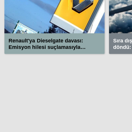
Renault'ya Dieselgate davası:
Sıra dı
Emisyon hilesi suçlamasıyla
döndü: 
yargılanacak
kullanı