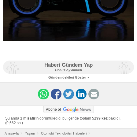
Haberi Gündem Yap
Henüz oy almadı
Gündemdekileri Göster >
Abone ol
Şu anda
1 misafirin
görüntülediği bu içeriğe toplam
5299 kez
bakıldı.
(0,562 sn.)
Anasayfa
Yaşam
Otomobil Teknolojileri Haberleri