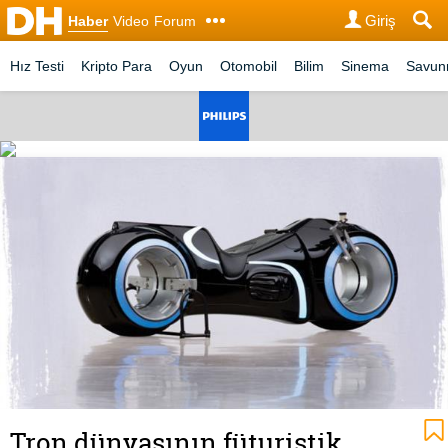
Giriş
Haber
Video
Forum
Hız Testi
Kripto Para
Oyun
Otomobil
Bilim
Sinema
Savu
Tron dünyasının füturistik