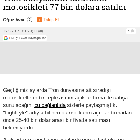
motosikleti 77 bin dolara satıldı
Oğuz Avcı
+
Takip Et
?
12.5.2015, 01:28
(11 yıl)
6
+
DH'yi Favori Kaynağın Yap
Geçtiğimiz aylarda Tron dünyasına ait sıradışı
motosikletlerin bir replikasının açık arttırma ile satışa
sunulacağını
bu bağlantıda
sizlerle paylaşmıştık.
"Lightcyle" adıyla bilinen bu replikanın açık arttırmadan
önce 25-40 bin dolar arası bir fiyatla satılması
bekleniyordu.
Açık arttırma geçtiğimiz günlerde gerçekleştirilirken